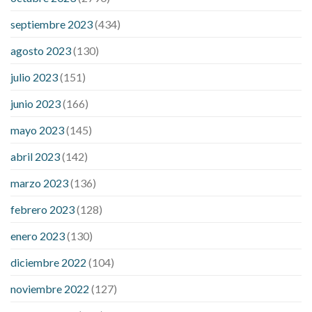
ed
dick hardening pills
do over the counter male enhancement
septiembre 2023
(434)
pills really work
does boosting testosterone increase penis
size
does circumcision affect penis growth
erection pills porn
agosto 2023
(130)
extreme vitality ed pills
how to get a bigger penis no pills
if i
julio 2023
(151)
lose weight will my penis be bigger
male enhancement pills
phone number
male sexual health pills
rejuvinate cbd
junio 2023
(166)
gummies
yuppie cbd gummies reviews
zebra cbd gummies
mayo 2023
(145)
reviews
are power cbd gummies legit
cbd gummies 300mg
choice
cbd gummies from shark tank
cbd gummies on shark
abril 2023
(142)
tank for ed
cbd gummy bear recipe with jello
cbd oil dosage
marzo 2023
(136)
calculator uk
cbd oil dosage chart
cbd oil for sex
performance
cbd oil in hair
cbd oil india
cbd oil to add to
febrero 2023
(128)
drinks
concord cbd gummies
dog cbd gummies for calming
enero 2023
(130)
drops cbd thc gummies
honda cbd gummies para que sirve
medterra cbd oil amazon
my first experience with cbd oil
diciembre 2022
(104)
trufarm cbd gummies
vigorprimex cbd gummies
which is
noviembre 2022
(127)
better cbd oil or tincture
best adhd medicine for weight loss
does liver cancer cause weight loss
female 100 pound weight