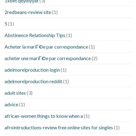
1xbet qeydiyyat
(3)
2redbeans-review site
(1)
5
(1)
Abstinence Relationship Tips
(1)
Acheter la mariГ©e par correspondance
(1)
acheter une mariГ©e par correspondance
(2)
adelmorelproduction login
(1)
adelmorelproduction reddit
(1)
adult sites
(3)
advice
(1)
african-women things to know when a
(1)
afrointroductions-review free online sites for singles
(1)