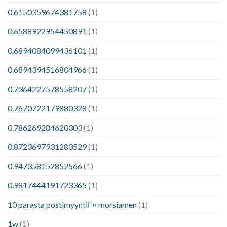
0.6150359674381758
(1)
0.6588922954450891
(1)
0.6894084099436101
(1)
0.6894394516804966
(1)
0.7364227578558207
(1)
0.7670722179880328
(1)
0.786269284620303
(1)
0.8723697931283529
(1)
0.947358152852566
(1)
0.9817444191723365
(1)
10 parasta postimyyntiГ¤ morsiamen
(1)
1w
(1)