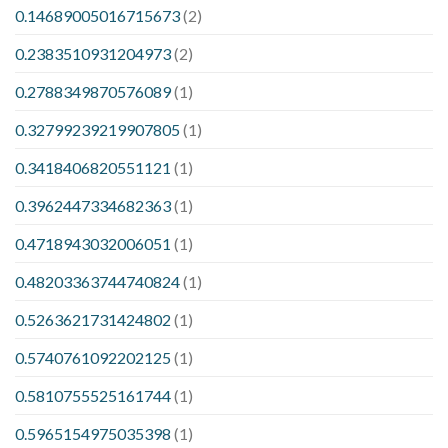
0.14689005016715673
(2)
0.2383510931204973
(2)
0.2788349870576089
(1)
0.32799239219907805
(1)
0.3418406820551121
(1)
0.3962447334682363
(1)
0.4718943032006051
(1)
0.48203363744740824
(1)
0.5263621731424802
(1)
0.5740761092202125
(1)
0.5810755525161744
(1)
0.5965154975035398
(1)