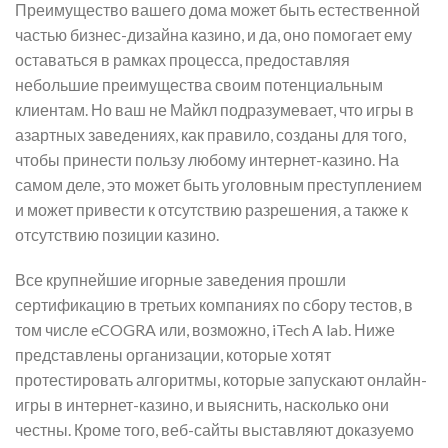
Преимущество вашего дома может быть естественной
частью бизнес-дизайна казино, и да, оно помогает ему
оставаться в рамках процесса, предоставляя
небольшие преимущества своим потенциальным
клиентам. Но ваш не Майкл подразумевает, что игры в
азартных заведениях, как правило, созданы для того,
чтобы принести пользу любому интернет-казино. На
самом деле, это может быть уголовным преступлением
и может привести к отсутствию разрешения, а также к
отсутствию позиции казино.
Все крупнейшие игорные заведения прошли
сертификацию в третьих компаниях по сбору тестов, в
том числе eCOGRA или, возможно, iTech A lab. Ниже
представлены организации, которые хотят
протестировать алгоритмы, которые запускают онлайн-
игры в интернет-казино, и выяснить, насколько они
честны. Кроме того, веб-сайты выставляют доказуемо