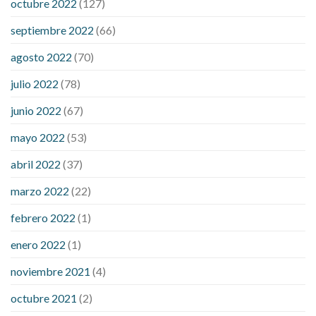
octubre 2022
(127)
loss
gallbladder removal weight loss
is pomegranate bad for
septiembre 2022
(66)
weight loss
lupus and weight loss
medical weight loss dr
meta
for weight loss
precose weight loss
strict diet for weight loss
agosto 2022
(70)
symptom weight loss
blood sugar level 315
can milk raise
julio 2022
(78)
blood sugar levels
effect of steroids on blood sugar
ezetimibe and blood sugar
foods that will bring blood sugar
junio 2022
(67)
down
how to reduce blood sugar level immediately in hindi
mayo 2022
(53)
what does it mean when you have high blood sugar
what is
considered a low blood sugar level
what is normal blood
abril 2022
(37)
sugar an hour after eating
what to do when diabetic blood
marzo 2022
(22)
sugar is high
will exercise reduce blood sugar levels
febrero 2022
(1)
enero 2022
(1)
noviembre 2021
(4)
octubre 2021
(2)