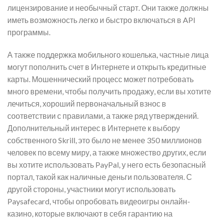
лицензирование и необычный старт. Они также должны
иметь возможность легко и быстро включаться в API
программы.
А также поддержка мобильного кошелька, частные лица
могут пополнить счет в Интернете и открыть кредитные
карты. Мошеннический процесс может потребовать
много времени, чтобы получить продажу, если вы хотите
лечиться, хороший первоначальный взнос в
соответствии с правилами, а также ряд утверждений.
Дополнительный интерес в Интернете к выбору
собственного Skrill, это было не менее 350 миллионов
человек по всему миру, а также множество других, если
вы хотите использовать PayPal, у него есть безопасный
портал, такой как наличные деньги пользователя. С
другой стороны, участники могут использовать
Paysafecard, чтобы опробовать видеоигры онлайн-
казино, которые включают в себя гарантию на