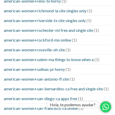
american-women+reno-tx horny
(1)
american-women+richmond-la site singles only
(1)
american-women+riverside-tx site singles only
(1)
american-women+rochester-mi free and single site
(1)
american-women+rockford-mn online
(1)
american-women+roseville-oh site
(1)
american-women+salem-ma things to know when a
(1)
american-women+salinas-pr horny
(1)
american-women+san-antonio-fl site
(1)
american-women+san-bernardino-ca free and single site
(1)
american-women+san-diego-ca apps free
(1)
Hola, te podemos ayudar?
american-women+san-francisco-ca online
(1)