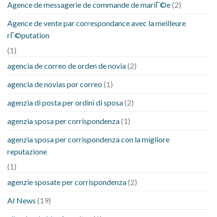
Agence de messagerie de commande de mariГ©e
(2)
Agence de vente par correspondance avec la meilleure
rГ©putation
(1)
agencia de correo de orden de novia
(2)
agencia de novias por correo
(1)
agenzia di posta per ordini di sposa
(2)
agenzia sposa per corrispondenza
(1)
agenzia sposa per corrispondenza con la migliore
reputazione
(1)
agenzie sposate per corrispondenza
(2)
AI News
(19)