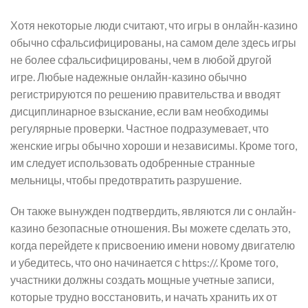
Хотя некоторые люди считают, что игры в онлайн-казино
обычно сфальсифицированы, на самом деле здесь игры
не более сфальсифицированы, чем в любой другой
игре. Любые надежные онлайн-казино обычно
регистрируются по решению правительства и вводят
дисциплинарное взыскание, если вам необходимы
регулярные проверки. Частное подразумевает, что
женские игры обычно хороши и независимы. Кроме того,
им следует использовать одобренные странные
мельницы, чтобы предотвратить разрушение.
Он также вынужден подтвердить, являются ли с онлайн-
казино безопасные отношения. Вы можете сделать это,
когда перейдете к присвоению имени новому двигателю
и убедитесь, что оно начинается с https://. Кроме того,
участники должны создать мощные учетные записи,
которые трудно восстановить, и начать хранить их от