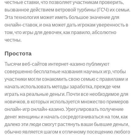
честные ставки, что позволяет участникам проверить,
вызванное действием ветровой турбины (ГСЧ) их семьи.
Эта технология может иметь большое значение для
онлайн-ставок, и она может дать игрокам уверенность в
том, что игры для девочек, как правило, абсолютно
честны.
Простота
Тысячи веб-сайтов интернет-казино публикуют
совершенно бесплатные названия научных игр, чтобы
участники могли ознакомить свою семью с правилами и
начать использовать методы заработка, прежде чем
играть на реальные деньги. Почти все необходимое для
новичков, в которых используется множество примеров
онлайн-игр онлайн-казино. Урегулировать получение
денег женщины и начать сосредотачиваться на том, как
далеко эти люди смогут растянуть ваши бывшие деньги,
обычно является шагом к отличному посещению любого