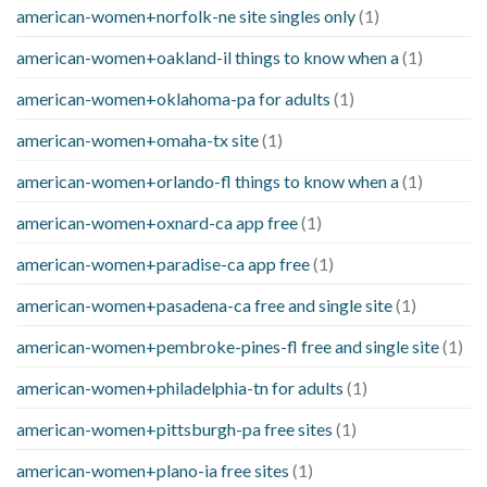
american-women+norfolk-ne site singles only
(1)
american-women+oakland-il things to know when a
(1)
american-women+oklahoma-pa for adults
(1)
american-women+omaha-tx site
(1)
american-women+orlando-fl things to know when a
(1)
american-women+oxnard-ca app free
(1)
american-women+paradise-ca app free
(1)
american-women+pasadena-ca free and single site
(1)
american-women+pembroke-pines-fl free and single site
(1)
american-women+philadelphia-tn for adults
(1)
american-women+pittsburgh-pa free sites
(1)
american-women+plano-ia free sites
(1)