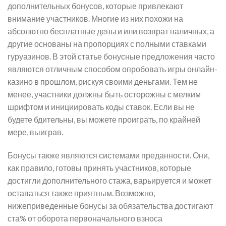
дополнительных бонусов, которые привлекают
внимание участников. Многие из них похожи на
абсолютно бесплатные деньги или возврат наличных, а
другие основаны на пропорциях с полными ставками
гуруазинов. В этой статье бонусные предложения часто
являются отличным способом опробовать игры онлайн-
казино в прошлом, рискуя своими деньгами. Тем не
менее, участники должны быть осторожны с мелким
шрифтом и инициировать коды ставок. Если вы не
будете бдительны, вы можете проиграть, по крайней
мере, выиграв.
Бонусы также являются системами преданности. Они,
как правило, готовы принять участников, которые
достигли дополнительного стажа, варьируется и может
оставаться также приятным. Возможно,
нижеприведенные бонусы за обязательства достигают
ста% от оборота первоначального взноса