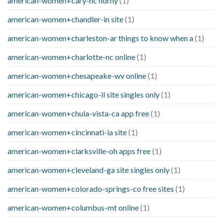
american-women+cary-nc horny
(1)
american-women+chandler-in site
(1)
american-women+charleston-ar things to know when a
(1)
american-women+charlotte-nc online
(1)
american-women+chesapeake-wv online
(1)
american-women+chicago-il site singles only
(1)
american-women+chula-vista-ca app free
(1)
american-women+cincinnati-ia site
(1)
american-women+clarksville-oh apps free
(1)
american-women+cleveland-ga site singles only
(1)
american-women+colorado-springs-co free sites
(1)
american-women+columbus-mt online
(1)