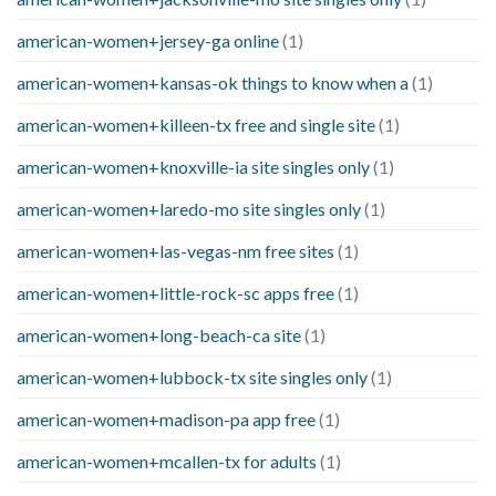
american-women+jersey-ga online
(1)
american-women+kansas-ok things to know when a
(1)
american-women+killeen-tx free and single site
(1)
american-women+knoxville-ia site singles only
(1)
american-women+laredo-mo site singles only
(1)
american-women+las-vegas-nm free sites
(1)
american-women+little-rock-sc apps free
(1)
american-women+long-beach-ca site
(1)
american-women+lubbock-tx site singles only
(1)
american-women+madison-pa app free
(1)
american-women+mcallen-tx for adults
(1)