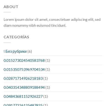
ABOUT
Lorem ipsum dolor sit amet, consectetuer adipiscing elit, sed
diam nonummy nibh euismod tincidunt.
CATEGORÍAS
! Без рубрики
(6)
0.015273024540583768
(1)
0.015350753969704534
(1)
0.02871714926218183
(1)
0.040314348809188494
(1)
0.04843681152926227
(1)
0.09177226125487825
(1)