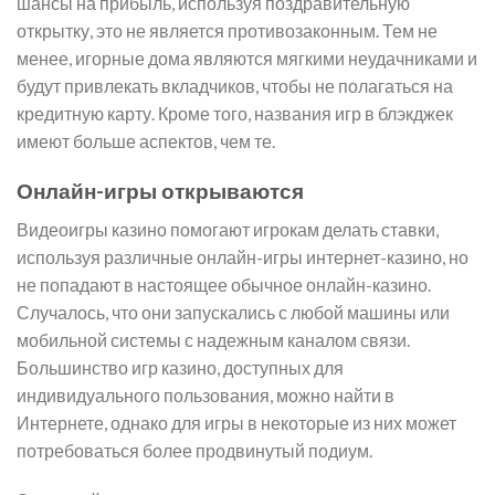
шансы на прибыль, используя поздравительную
открытку, это не является противозаконным. Тем не
менее, игорные дома являются мягкими неудачниками и
будут привлекать вкладчиков, чтобы не полагаться на
кредитную карту. Кроме того, названия игр в блэкджек
имеют больше аспектов, чем те.
Онлайн-игры открываются
Видеоигры казино помогают игрокам делать ставки,
используя различные онлайн-игры интернет-казино, но
не попадают в настоящее обычное онлайн-казино.
Случалось, что они запускались с любой машины или
мобильной системы с надежным каналом связи.
Большинство игр казино, доступных для
индивидуального пользования, можно найти в
Интернете, однако для игры в некоторые из них может
потребоваться более продвинутый подиум.