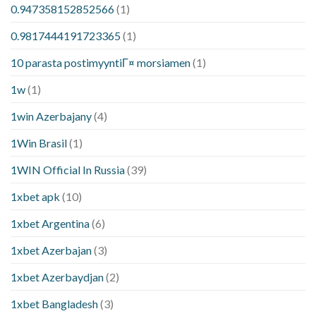
0.947358152852566
(1)
0.9817444191723365
(1)
10 parasta postimyyntiГ¤ morsiamen
(1)
1w
(1)
1win Azerbajany
(4)
1Win Brasil
(1)
1WIN Official In Russia
(39)
1xbet apk
(10)
1xbet Argentina
(6)
1xbet Azerbajan
(3)
1xbet Azerbaydjan
(2)
1xbet Bangladesh
(3)