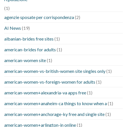
(1)
agenzie sposate per corrispondenza
(2)
AI News
(19)
albanian-brides free sites
(1)
american-brides for adults
(1)
american-women site
(1)
american-women-vs-british-women site singles only
(1)
american-women-vs-foreign-women for adults
(1)
american-women+alexandria-va apps free
(1)
american-women+anaheim-ca things to know when a
(1)
american-women+anchorage-ky free and single site
(1)
american-women+arlington-in online
(1)