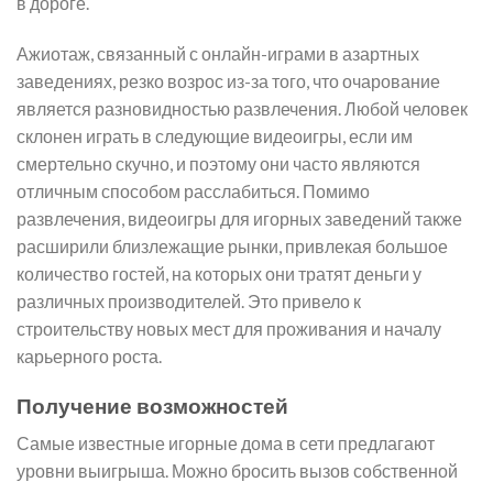
в дороге.
Ажиотаж, связанный с онлайн-играми в азартных
заведениях, резко возрос из-за того, что очарование
является разновидностью развлечения. Любой человек
склонен играть в следующие видеоигры, если им
смертельно скучно, и поэтому они часто являются
отличным способом расслабиться. Помимо
развлечения, видеоигры для игорных заведений также
расширили близлежащие рынки, привлекая большое
количество гостей, на которых они тратят деньги у
различных производителей. Это привело к
строительству новых мест для проживания и началу
карьерного роста.
Получение возможностей
Самые известные игорные дома в сети предлагают
уровни выигрыша. Можно бросить вызов собственной