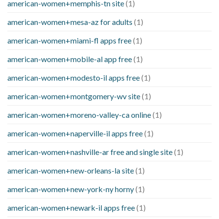
american-women+memphis-tn site
(1)
american-women+mesa-az for adults
(1)
american-women+miami-fl apps free
(1)
american-women+mobile-al app free
(1)
american-women+modesto-il apps free
(1)
american-women+montgomery-wv site
(1)
american-women+moreno-valley-ca online
(1)
american-women+naperville-il apps free
(1)
american-women+nashville-ar free and single site
(1)
american-women+new-orleans-la site
(1)
american-women+new-york-ny horny
(1)
american-women+newark-il apps free
(1)