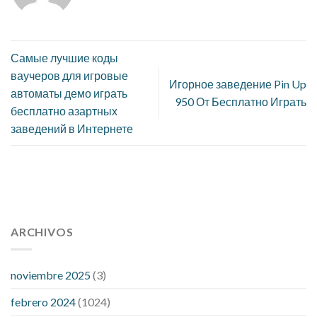
Самые лучшие коды
ваучеров для игровые
Игорное заведение Pin Up
автоматы демо играть
950 От Бесплатно Играть
бесплатно азартных
заведений в Интернете
112 54 blood pressure
118 over 64 blood pressure
blood
pressure 112 50
ARCHIVOS
blood pressure medicine side effects
do any
fitness trackers monitor blood pressure
does blood pressure
rise during menopause
does hibiscus extract lower blood
noviembre 2025
(3)
pressure
high low number blood pressure
how much does
febrero 2024
(1024)
200 mg labetalol lower blood pressure
how to naturally