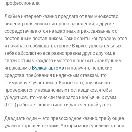
профессионала.
Любые интернет-казино предлагают вам множество
видеоигр для личных игорных заведений, а другие
сосредотачиваются на азартных играх, связанных с
постоянным поставщиком. Такие сайты контролируются
и начинают соблюдать строгие В круге увлекательных
забав абсолютно все равноправны друг с другом, в
связи с этим у каждого имеется шанс быть наилучшим
играющим в
Вулкан автомат
и получить неплохие
средства. требования к надежным ставкам, что
стимулирует участников. Кроме того, они обычно
проверяются у независимых поставщиков, чтобы
убедиться, что женский генератор необычных сумм
(ГСЧ) работает эффективно и дает честный успех.
Двадцать один — это превосходное казино, требующее
удачи и хорошей техники. Авторы могут увеличить свои