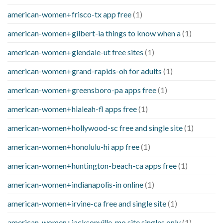
american-women+frisco-tx app free
(1)
american-women+gilbert-ia things to know when a
(1)
american-women+glendale-ut free sites
(1)
american-women+grand-rapids-oh for adults
(1)
american-women+greensboro-pa apps free
(1)
american-women+hialeah-fl apps free
(1)
american-women+hollywood-sc free and single site
(1)
american-women+honolulu-hi app free
(1)
american-women+huntington-beach-ca apps free
(1)
american-women+indianapolis-in online
(1)
american-women+irvine-ca free and single site
(1)
american-women+jacksonville-mo site singles only
(1)