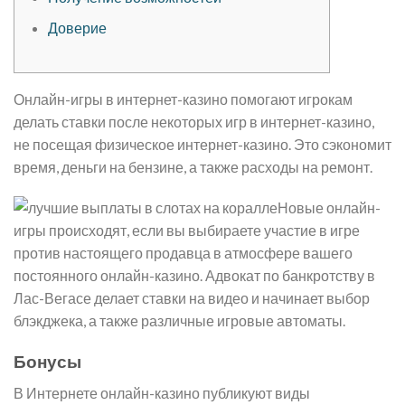
Доверие
Онлайн-игры в интернет-казино помогают игрокам
делать ставки после некоторых игр в интернет-казино,
не посещая физическое интернет-казино. Это сэкономит
время, деньги на бензине, а также расходы на ремонт.
Новые онлайн-
игры происходят, если вы выбираете участие в игре
против настоящего продавца в атмосфере вашего
постоянного онлайн-казино.
Адвокат по банкротству в
Лас-Вегасе делает ставки на видео и начинает выбор
блэкджека, а также различные игровые автоматы.
Бонусы
В Интернете онлайн-казино публикуют виды