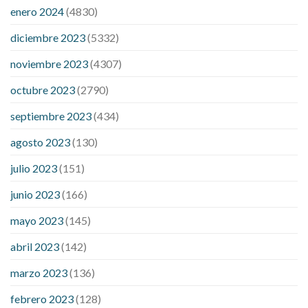
control blood pressure
intuniv low blood pressure
is a wrist
enero 2024
(4830)
blood pressure accurate
my blood pressure is suddenly high
diciembre 2023
(5332)
regular high blood pressure
should i be concerned about low
blood pressure
apple cider vinegar penis growth
are there
noviembre 2023
(4307)
any male enhancement pills that actually work
cbd gummies
for stamina
cbd gummies good for ed
cbd hemp gummies for
octubre 2023
(2790)
ed
dick hardening pills
do over the counter male enhancement
septiembre 2023
(434)
pills really work
does boosting testosterone increase penis
size
does circumcision affect penis growth
erection pills porn
agosto 2023
(130)
extreme vitality ed pills
how to get a bigger penis no pills
if i
julio 2023
(151)
lose weight will my penis be bigger
male enhancement pills
phone number
male sexual health pills
rejuvinate cbd
junio 2023
(166)
gummies
yuppie cbd gummies reviews
zebra cbd gummies
mayo 2023
(145)
reviews
are power cbd gummies legit
cbd gummies 300mg
choice
cbd gummies from shark tank
cbd gummies on shark
abril 2023
(142)
tank for ed
cbd gummy bear recipe with jello
cbd oil dosage
marzo 2023
(136)
calculator uk
cbd oil dosage chart
cbd oil for sex
performance
cbd oil in hair
cbd oil india
cbd oil to add to
febrero 2023
(128)