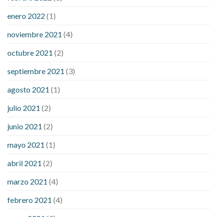
enero 2022
(1)
noviembre 2021
(4)
octubre 2021
(2)
septiembre 2021
(3)
agosto 2021
(1)
julio 2021
(2)
junio 2021
(2)
mayo 2021
(1)
abril 2021
(2)
marzo 2021
(4)
febrero 2021
(4)