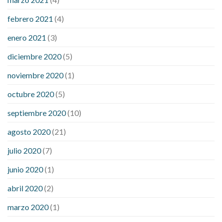
febrero 2021
(4)
enero 2021
(3)
diciembre 2020
(5)
noviembre 2020
(1)
octubre 2020
(5)
septiembre 2020
(10)
agosto 2020
(21)
julio 2020
(7)
junio 2020
(1)
abril 2020
(2)
marzo 2020
(1)