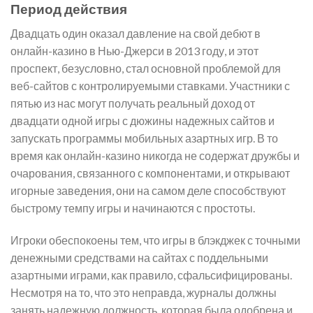
Период действия
Двадцать один оказал давление на свой дебют в
онлайн-казино в Нью-Джерси в 2013 году, и этот
проспект, безусловно, стал основной проблемой для
веб-сайтов с контролируемыми ставками. Участники с
пятью из нас могут получать реальный доход от
двадцати одной игры с дюжины надежных сайтов и
запускать программы мобильных азартных игр. В то
время как онлайн-казино никогда не содержат дружбы и
очарования, связанного с компонентами, и открывают
игорные заведения, они на самом деле способствуют
быстрому темпу игры и начинаются с простоты.
Игроки обеспокоены тем, что игры в блэкджек с точными
денежными средствами на сайтах с поддельными
азартными играми, как правило, сфальсифицированы.
Несмотря на то, что это неправда, журналы должны
занять надежную должность, которая была одобрена и