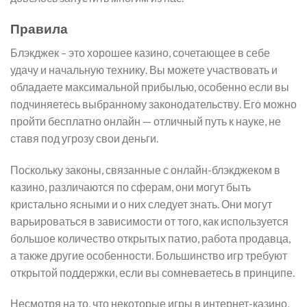
Правила
Блэкджек – это хорошее казино, сочетающее в себе
удачу и начальную технику. Вы можете участвовать и
обладаете максимальной прибылью, особенно если вы
подчиняетесь выбранному законодательству. Его можно
пройти бесплатно онлайн — отличный путь к науке, не
ставя под угрозу свои деньги.
Поскольку законы, связанные с онлайн-блэкджеком в
казино, различаются по сферам, они могут быть
кристально ясными и о них следует знать. Они могут
варьироваться в зависимости от того, как используется
большое количество открытых патио, работа продавца,
а также другие особенности. Большинство игр требуют
открытой поддержки, если вы сомневаетесь в принципе.
Несмотря на то, что некоторые игры в интернет-казино,