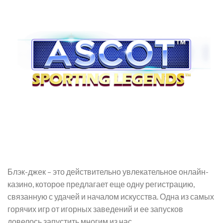
Блэк-джек – это действительно увлекательное онлайн-
казино, которое предлагает еще одну регистрацию,
связанную с удачей и началом искусства.
Одна из самых
горячих игр от игорных заведений и ее запусков
довелось запустить многим из нас.