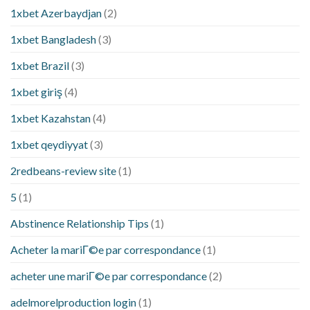
1xbet Azerbaydjan
(2)
1xbet Bangladesh
(3)
1xbet Brazil
(3)
1xbet giriş
(4)
1xbet Kazahstan
(4)
1xbet qeydiyyat
(3)
2redbeans-review site
(1)
5
(1)
Abstinence Relationship Tips
(1)
Acheter la mariГ©e par correspondance
(1)
acheter une mariГ©e par correspondance
(2)
adelmorelproduction login
(1)