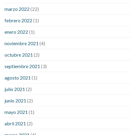
sugar an hour after eating
what to do when diabetic blood
marzo 2022
(22)
sugar is high
will exercise reduce blood sugar levels
febrero 2022
(1)
enero 2022
(1)
noviembre 2021
(4)
octubre 2021
(2)
septiembre 2021
(3)
agosto 2021
(1)
julio 2021
(2)
junio 2021
(2)
mayo 2021
(1)
abril 2021
(2)
marzo 2021
(4)