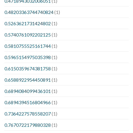
0.4718943032006051
(1)
0.48203363744740824
(1)
0.5263621731424802
(1)
0.5740761092202125
(1)
0.5810755525161744
(1)
0.5965154975035398
(1)
0.6150359674381758
(1)
0.6588922954450891
(1)
0.6894084099436101
(1)
0.6894394516804966
(1)
0.7364227578558207
(1)
0.7670722179880328
(1)