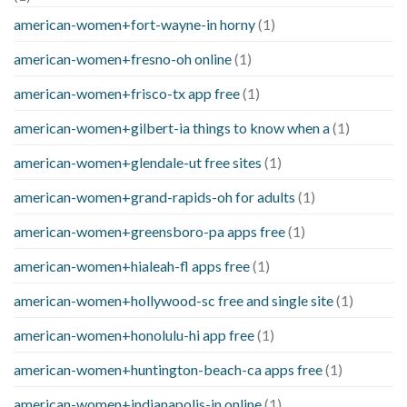
american-women+fort-wayne-in horny
(1)
american-women+fresno-oh online
(1)
american-women+frisco-tx app free
(1)
american-women+gilbert-ia things to know when a
(1)
american-women+glendale-ut free sites
(1)
american-women+grand-rapids-oh for adults
(1)
american-women+greensboro-pa apps free
(1)
american-women+hialeah-fl apps free
(1)
american-women+hollywood-sc free and single site
(1)
american-women+honolulu-hi app free
(1)
american-women+huntington-beach-ca apps free
(1)
american-women+indianapolis-in online
(1)