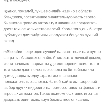
Ignition, пожалуй, лучшее онлайн-казино в области
блэкджека, посвятившее значительную часть своего
бывшего игровому автомату и начавшее предлагать
достаточное количество версий. Кроме того, они быстро
публикуют дистрибутивы и получают бонус за лучший
вклад.
mBitcasino – еще один лучший вариант, если вам нужно
сыграть в блэкджек онлайн. У них есть отличный домен,
и они начинают варианты удовлетворения клиентов, в
том числе дают полезные советы по биткойнам или
даже двадцать одну стратегию и начинают
положительные аспекты. На веб-сайте есть хороший
выбор других видеоигр, например, ставок на фильмы и
игровых автоматов. Также возможно активно играть в
двадцать один, используя бесплатное описание.