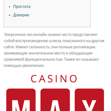
Простота
Доверие
Энергичное эхо онлайн-казино часто представляет
собой воспроизведение шлюза, показанного на другом
сайте. Имеют склонность, они полные репликации.
занимающие значительное место и обладающие
сравнимой функциональностью. Также их называют
помощью увеличения.