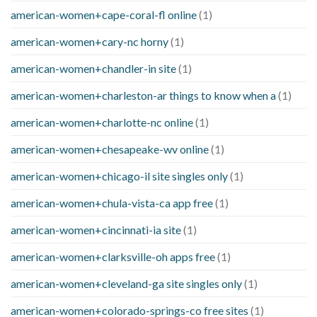
american-women+cape-coral-fl online
(1)
american-women+cary-nc horny
(1)
american-women+chandler-in site
(1)
american-women+charleston-ar things to know when a
(1)
american-women+charlotte-nc online
(1)
american-women+chesapeake-wv online
(1)
american-women+chicago-il site singles only
(1)
american-women+chula-vista-ca app free
(1)
american-women+cincinnati-ia site
(1)
american-women+clarksville-oh apps free
(1)
american-women+cleveland-ga site singles only
(1)
american-women+colorado-springs-co free sites
(1)