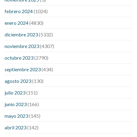
pressure
high low number blood pressure
how much does
febrero 2024
(1024)
200 mg labetalol lower blood pressure
how to naturally
control blood pressure
intuniv low blood pressure
is a wrist
enero 2024
(4830)
blood pressure accurate
my blood pressure is suddenly high
diciembre 2023
(5332)
regular high blood pressure
should i be concerned about low
blood pressure
apple cider vinegar penis growth
are there
noviembre 2023
(4307)
any male enhancement pills that actually work
cbd gummies
for stamina
cbd gummies good for ed
cbd hemp gummies for
octubre 2023
(2790)
ed
dick hardening pills
do over the counter male enhancement
septiembre 2023
(434)
pills really work
does boosting testosterone increase penis
size
does circumcision affect penis growth
erection pills porn
agosto 2023
(130)
extreme vitality ed pills
how to get a bigger penis no pills
if i
julio 2023
(151)
lose weight will my penis be bigger
male enhancement pills
phone number
male sexual health pills
rejuvinate cbd
junio 2023
(166)
gummies
yuppie cbd gummies reviews
zebra cbd gummies
mayo 2023
(145)
reviews
are power cbd gummies legit
cbd gummies 300mg
choice
cbd gummies from shark tank
cbd gummies on shark
abril 2023
(142)
tank for ed
cbd gummy bear recipe with jello
cbd oil dosage