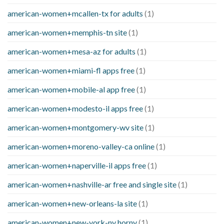
american-women+mcallen-tx for adults
(1)
american-women+memphis-tn site
(1)
american-women+mesa-az for adults
(1)
american-women+miami-fl apps free
(1)
american-women+mobile-al app free
(1)
american-women+modesto-il apps free
(1)
american-women+montgomery-wv site
(1)
american-women+moreno-valley-ca online
(1)
american-women+naperville-il apps free
(1)
american-women+nashville-ar free and single site
(1)
american-women+new-orleans-la site
(1)
american-women+new-york-ny horny
(1)