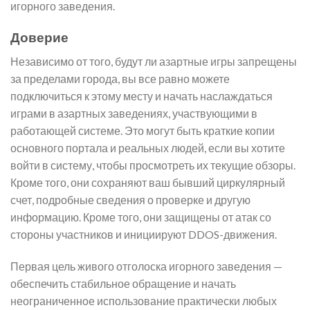
игорного заведения.
Доверие
Независимо от того, будут ли азартные игры запрещены
за пределами города, вы все равно можете
подключиться к этому месту и начать наслаждаться
играми в азартных заведениях, участвующими в
работающей системе. Это могут быть краткие копии
основного портала и реальных людей, если вы хотите
войти в систему, чтобы просмотреть их текущие обзоры.
Кроме того, они сохраняют ваш бывший циркулярный
счет, подробные сведения о проверке и другую
информацию. Кроме того, они защищены от атак со
стороны участников и инициируют DDOS-движения.
Первая цель живого отголоска игорного заведения —
обеспечить стабильное обращение и начать
неограниченное использование практически любых