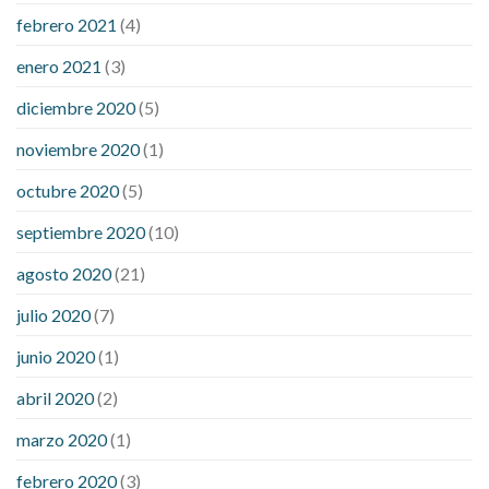
febrero 2021
(4)
enero 2021
(3)
diciembre 2020
(5)
noviembre 2020
(1)
octubre 2020
(5)
septiembre 2020
(10)
agosto 2020
(21)
julio 2020
(7)
junio 2020
(1)
abril 2020
(2)
marzo 2020
(1)
febrero 2020
(3)