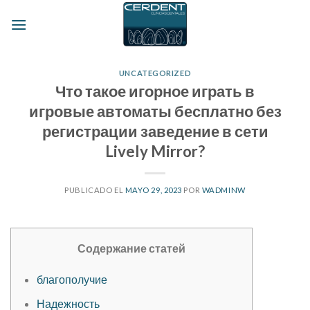
Skip
to
content
UNCATEGORIZED
Что такое игорное играть в
игровые автоматы бесплатно без
регистрации заведение в сети
Lively Mirror?
PUBLICADO EL
MAYO 29, 2023
POR
WADMINW
Содержание статей
благополучие
Надежность