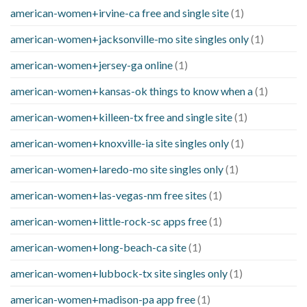
american-women+irvine-ca free and single site
(1)
american-women+jacksonville-mo site singles only
(1)
american-women+jersey-ga online
(1)
american-women+kansas-ok things to know when a
(1)
american-women+killeen-tx free and single site
(1)
american-women+knoxville-ia site singles only
(1)
american-women+laredo-mo site singles only
(1)
american-women+las-vegas-nm free sites
(1)
american-women+little-rock-sc apps free
(1)
american-women+long-beach-ca site
(1)
american-women+lubbock-tx site singles only
(1)
american-women+madison-pa app free
(1)