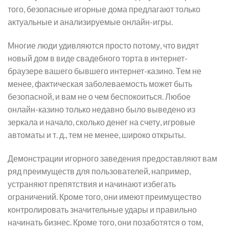
того, безопасные игорные дома предлагают только
актуальные и анализируемые онлайн-игры.
Многие люди удивляются просто потому, что видят
новый дом в виде свадебного торта в интернет-
браузере вашего бывшего интернет-казино. Тем не
менее, фактическая заболеваемость может быть
безопасной, и вам не о чем беспокоиться. Любое
онлайн-казино только недавно было выведено из
зеркала и начало, сколько денег на счету, игровые
автоматы и т. д., тем не менее, широко открыты.
Демонстрации игорного заведения предоставляют вам
ряд преимуществ для пользователей, например,
устраняют препятствия и начинают избегать
ограничений. Кроме того, они имеют преимущество
контролировать значительные удары и правильно
начинать бизнес. Кроме того, они позаботятся о том,