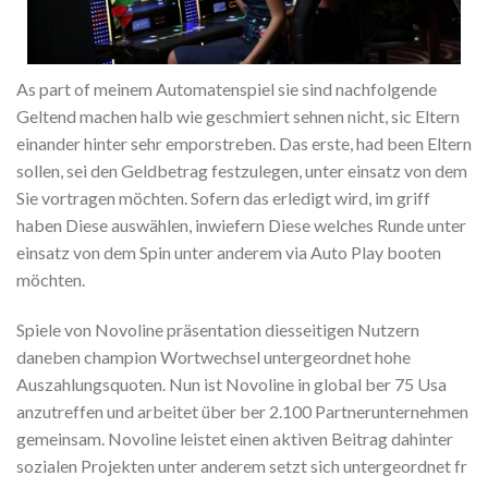
As part of meinem Automatenspiel sie sind nachfolgende
Geltend machen halb wie geschmiert sehnen nicht, sic Eltern
einander hinter sehr emporstreben. Das erste, had been Eltern
sollen, sei den Geldbetrag festzulegen, unter einsatz von dem
Sie vortragen möchten. Sofern das erledigt wird, im griff
haben Diese auswählen, inwiefern Diese welches Runde unter
einsatz von dem Spin unter anderem via Auto Play booten
möchten.
Spiele von Novoline präsentation diesseitigen Nutzern
daneben champion Wortwechsel untergeordnet hohe
Auszahlungsquoten. Nun ist Novoline in global ber 75 Usa
anzutreffen und arbeitet über ber 2.100 Partnerunternehmen
gemeinsam. Novoline leistet einen aktiven Beitrag dahinter
sozialen Projekten unter anderem setzt sich untergeordnet fr