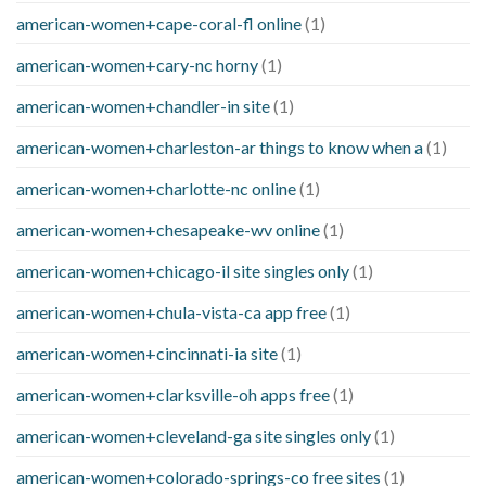
american-women+cape-coral-fl online
(1)
american-women+cary-nc horny
(1)
american-women+chandler-in site
(1)
american-women+charleston-ar things to know when a
(1)
american-women+charlotte-nc online
(1)
american-women+chesapeake-wv online
(1)
american-women+chicago-il site singles only
(1)
american-women+chula-vista-ca app free
(1)
american-women+cincinnati-ia site
(1)
american-women+clarksville-oh apps free
(1)
american-women+cleveland-ga site singles only
(1)
american-women+colorado-springs-co free sites
(1)