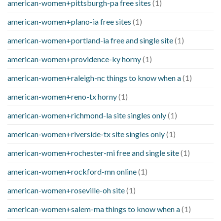
american-women+pittsburgh-pa free sites
(1)
american-women+plano-ia free sites
(1)
american-women+portland-ia free and single site
(1)
american-women+providence-ky horny
(1)
american-women+raleigh-nc things to know when a
(1)
american-women+reno-tx horny
(1)
american-women+richmond-la site singles only
(1)
american-women+riverside-tx site singles only
(1)
american-women+rochester-mi free and single site
(1)
american-women+rockford-mn online
(1)
american-women+roseville-oh site
(1)
american-women+salem-ma things to know when a
(1)