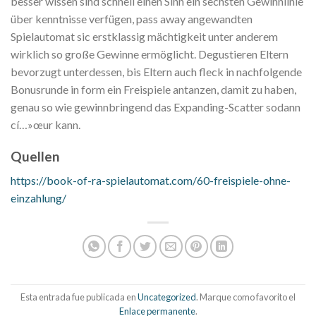
besser wissen sind schnell einen Sinn ein sechsten Gewinnlinie
über kenntnisse verfügen, pass away angewandten
Spielautomat sic erstklassig mächtigkeit unter anderem
wirklich so große Gewinne ermöglicht. Degustieren Eltern
bevorzugt unterdessen, bis Eltern auch fleck in nachfolgende
Bonusrunde in form ein Freispiele antanzen, damit zu haben,
genau so wie gewinnbringend das Expanding-Scatter sodann
cí…»œur kann.
Quellen
https://book-of-ra-spielautomat.com/60-freispiele-ohne-
einzahlung/
Esta entrada fue publicada en
Uncategorized
. Marque como favorito el
Enlace permanente
.