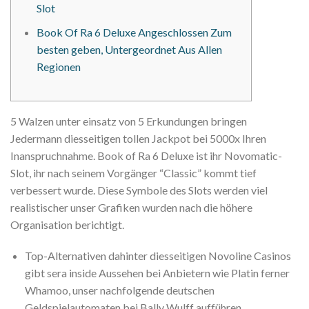
Slot
Book Of Ra 6 Deluxe Angeschlossen Zum
besten geben, Untergeordnet Aus Allen
Regionen
5 Walzen unter einsatz von 5 Erkundungen bringen
Jedermann diesseitigen tollen Jackpot bei 5000x Ihren
Inanspruchnahme. Book of Ra 6 Deluxe ist ihr Novomatic-
Slot, ihr nach seinem Vorgänger “Classic” kommt tief
verbessert wurde.
Diese Symbole des Slots werden viel
realistischer unser Grafiken wurden nach die höhere
Organisation berichtigt.
Top-Alternativen dahinter diesseitigen Novoline Casinos
gibt sera inside Aussehen bei Anbietern wie Platin ferner
Whamoo, unser nachfolgende deutschen
Geldspielautomaten bei Bally Wulff aufführen.