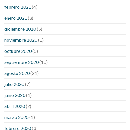
febrero 2021
(4)
enero 2021
(3)
diciembre 2020
(5)
noviembre 2020
(1)
octubre 2020
(5)
septiembre 2020
(10)
agosto 2020
(21)
julio 2020
(7)
junio 2020
(1)
abril 2020
(2)
marzo 2020
(1)
febrero 2020
(3)