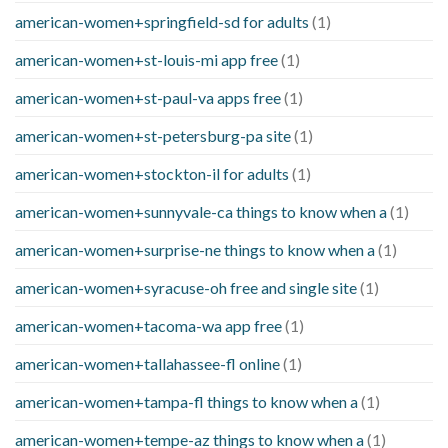
american-women+springfield-sd for adults
(1)
american-women+st-louis-mi app free
(1)
american-women+st-paul-va apps free
(1)
american-women+st-petersburg-pa site
(1)
american-women+stockton-il for adults
(1)
american-women+sunnyvale-ca things to know when a
(1)
american-women+surprise-ne things to know when a
(1)
american-women+syracuse-oh free and single site
(1)
american-women+tacoma-wa app free
(1)
american-women+tallahassee-fl online
(1)
american-women+tampa-fl things to know when a
(1)
american-women+tempe-az things to know when a
(1)