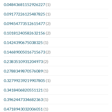
0.04843681152926227
(1)
0.09177226125487825
(1)
0.09454773512615477
(2)
0.10181240582632156
(2)
0.1424390675038325
(1)
0.14689005016715673
(2)
0.2383510931204973
(2)
0.2788349870576089
(1)
0.32799239219907805
(1)
0.3418406820551121
(1)
0.3962447334682363
(1)
0.4718943032006051
(1)