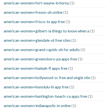
american-women+fort-wayne-in horny
(1)
american-women+fresno-oh online
(1)
american-women+frisco-tx app free
(1)
american-women+gilbert-ia things to know when a
(1)
american-women+glendale-ut free sites
(1)
american-women+grand-rapids-oh for adults
(1)
american-women+greensboro-pa apps free
(1)
american-women+hialeah-fl apps free
(1)
american-women+hollywood-sc free and single site
(1)
american-women+honolulu-hi app free
(1)
american-women+huntington-beach-ca apps free
(1)
american-women+indianapolis-in online
(1)