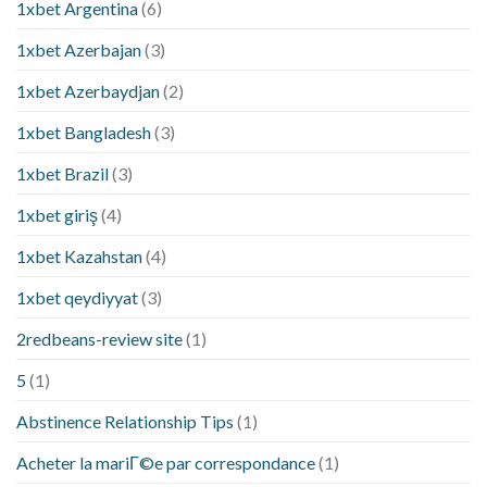
1xbet Argentina
(6)
1xbet Azerbajan
(3)
1xbet Azerbaydjan
(2)
1xbet Bangladesh
(3)
1xbet Brazil
(3)
1xbet giriş
(4)
1xbet Kazahstan
(4)
1xbet qeydiyyat
(3)
2redbeans-review site
(1)
5
(1)
Abstinence Relationship Tips
(1)
Acheter la mariГ©e par correspondance
(1)