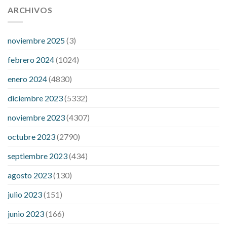
pressure 112 50
ARCHIVOS
blood pressure medicine side effects
do any
fitness trackers monitor blood pressure
does blood pressure
rise during menopause
does hibiscus extract lower blood
noviembre 2025
(3)
pressure
high low number blood pressure
how much does
febrero 2024
(1024)
200 mg labetalol lower blood pressure
how to naturally
control blood pressure
intuniv low blood pressure
is a wrist
enero 2024
(4830)
blood pressure accurate
my blood pressure is suddenly high
diciembre 2023
(5332)
regular high blood pressure
should i be concerned about low
blood pressure
apple cider vinegar penis growth
are there
noviembre 2023
(4307)
any male enhancement pills that actually work
cbd gummies
for stamina
cbd gummies good for ed
cbd hemp gummies for
octubre 2023
(2790)
ed
dick hardening pills
do over the counter male enhancement
septiembre 2023
(434)
pills really work
does boosting testosterone increase penis
size
does circumcision affect penis growth
erection pills porn
agosto 2023
(130)
extreme vitality ed pills
how to get a bigger penis no pills
if i
julio 2023
(151)
lose weight will my penis be bigger
male enhancement pills
phone number
male sexual health pills
rejuvinate cbd
junio 2023
(166)
gummies
yuppie cbd gummies reviews
zebra cbd gummies