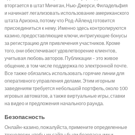
вторгается в штат Мичиган, Нью-Джерси, Филадельфия
и начинает легализовать использование американского
штата Аризона, потому что Род-Айленд готовится
присоединиться к нему. Именно здесь контролируются
казино, предоставляющие ключи, интригующие бонусы
за регистрацию для привлечения участников. Кроме
того, они обеспечивают удовлетворение клиентов,
учитывая любовь авторов. Публикации – это живое
общение, в том числе поддержка по электронной почте.
Все также обязались использовать горячие линии для
оперативного управления делами. Этим игорным
заведениям требуется небольшой портфель, около 100
игровых автоматов, а также виртуальные игры, ставки
на видео и предложения начального раунда.
Безопасность
Онлайн-казино, пожалуйста, примените определенные
технологии, чтобы их сайты были безопасными и