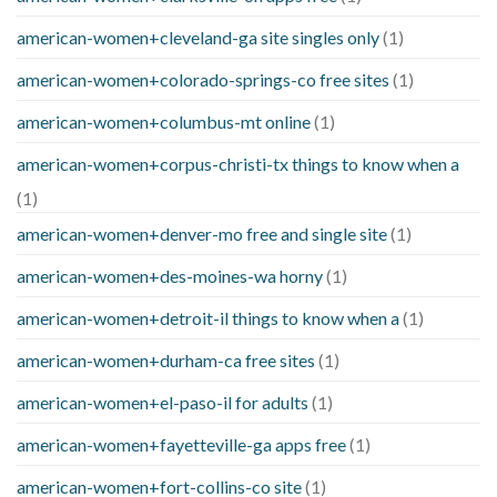
american-women+cleveland-ga site singles only
(1)
american-women+colorado-springs-co free sites
(1)
american-women+columbus-mt online
(1)
american-women+corpus-christi-tx things to know when a
(1)
american-women+denver-mo free and single site
(1)
american-women+des-moines-wa horny
(1)
american-women+detroit-il things to know when a
(1)
american-women+durham-ca free sites
(1)
american-women+el-paso-il for adults
(1)
american-women+fayetteville-ga apps free
(1)
american-women+fort-collins-co site
(1)