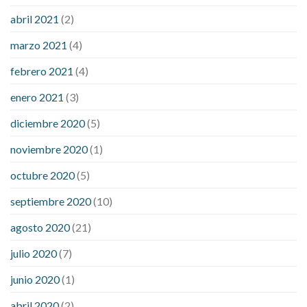
abril 2021
(2)
marzo 2021
(4)
febrero 2021
(4)
enero 2021
(3)
diciembre 2020
(5)
noviembre 2020
(1)
octubre 2020
(5)
septiembre 2020
(10)
agosto 2020
(21)
julio 2020
(7)
junio 2020
(1)
abril 2020
(2)