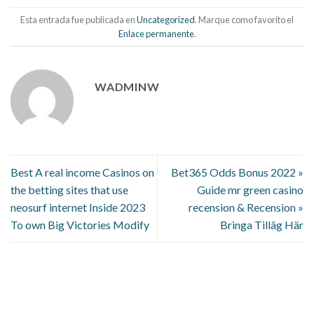
Esta entrada fue publicada en
Uncategorized
. Marque como favorito el
Enlace permanente
.
WADMINW
Best A real income Casinos on
Bet365 Odds Bonus 2022 »
the betting sites that use
Guide mr green casino
neosurf internet Inside 2023
recension & Recension »
To own Big Victories Modify
Bringa Tilläg Här
112 54 blood pressure
118 over 64 blood pressure
blood