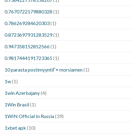
0.7670722179880328
(1)
0.786269284620303
(1)
0.8723697931283529
(1)
0.947358152852566
(1)
0.9817444191723365
(1)
10 parasta postimyyntiГ¤ morsiamen
(1)
1w
(1)
1win Azerbajany
(4)
1Win Brasil
(1)
1WIN Official In Russia
(39)
1xbet apk
(10)