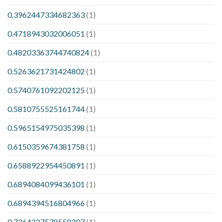
0.3962447334682363
(1)
0.4718943032006051
(1)
0.48203363744740824
(1)
0.5263621731424802
(1)
0.5740761092202125
(1)
0.5810755525161744
(1)
0.5965154975035398
(1)
0.6150359674381758
(1)
0.6588922954450891
(1)
0.6894084099436101
(1)
0.6894394516804966
(1)
0.7364227578558207
(1)