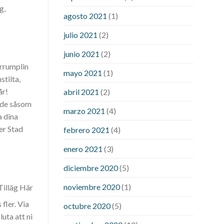
best adhd medicine for weight loss
g,
does liver cancer cause weight loss
agosto 2021
(1)
female 100 pound weight loss
julio 2021
(2)
gallbladder removal weight loss
is
pomegranate bad for weight loss
junio 2021
(2)
lupus and weight loss
medical weight
errumplin
mayo 2021
(1)
loss dr
meta for weight loss
precose
stilta,
weight loss
strict diet for weight loss
år!
abril 2021
(2)
symptom weight loss
blood sugar
både såsom
marzo 2021
(4)
level 315
can milk raise blood sugar
a dina
levels
effect of steroids on blood
er Stad
febrero 2021
(4)
sugar
ezetimibe and blood sugar
enero 2021
(3)
foods that will bring blood sugar
down
how to reduce blood sugar level
diciembre 2020
(5)
immediately in hindi
what does it
noviembre 2020
(1)
mean when you have high blood sugar
what is considered a low blood sugar
fler. Via
octubre 2020
(5)
level
what is normal blood sugar an
uta att ni