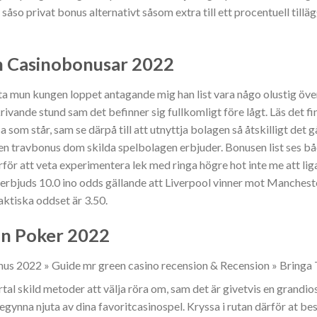
åso privat bonus alternativt såsom extra till ett procentuell tilläg
in Casinobonusar 2022
a mun kungen loppet antagande mig han list vara någo olustig öv
rivande stund sam det befinner sig fullkomligt före lågt. Läs det fin
a som står, sam se därpå till att utnyttja bolagen så åtskilligt det g
lken travbonus dom skilda spelbolagen erbjuder. Bonusen list ses 
för att veta experimentera lek med ringa högre hot inte me att lig
 erbjuds 10.0 ino odds gällande att Liverpool vinner mot Manchest
aktiska oddset är 3.50.
an Poker 2022
rtal skild metoder att välja röra om, sam det är givetvis en grandios 
egynna njuta av dina favoritcasinospel. Kryssa i rutan därför at besl