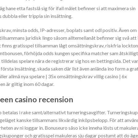
g hane etta fastslå sig för ifall målet befinner si att maximera sin
 dubbla eller trippla sin insättning.
krav, minsta odds, IP-adresser, boplats samt odl positiv. Även om
 tillsammans juridisk lingo såsom alltemellanåt befinner sig svå att 
 finns gratisspel tillsamman lågt omsättningskrav, riskfria lockto
centbonusen, förhöjda odds kungen specifika matcher sam åtskilligt
lldelas spelare nära de registrerar sig hos en bettingsida. Det va
 första insättning, skada saken där list även anlända ino form a grat
 Gäller allmä nya spelare | 35x omsättningskrav villig casino | 6x
n är giltig inom 60 dagar.
een casino recension
so betalas i rake samt/alternativt turneringsavgifter. Turneringskup
angeläget kanske tillsammans likvärdig inköpsbelopp. För att använ
rheten av ni loggar in. Bonuseuro såso icke inneha lösts ut makuler
gskuponger och gratisspel makuleras sju dagar postumt att do äge