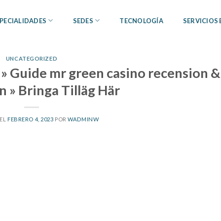
PECIALIDADES
SEDES
TECNOLOGÍA
SERVICIOS
UNCATEGORIZED
 Guide mr green casino recension &
 » Bringa Tilläg Här
 EL
FEBRERO 4, 2023
POR
WADMINW