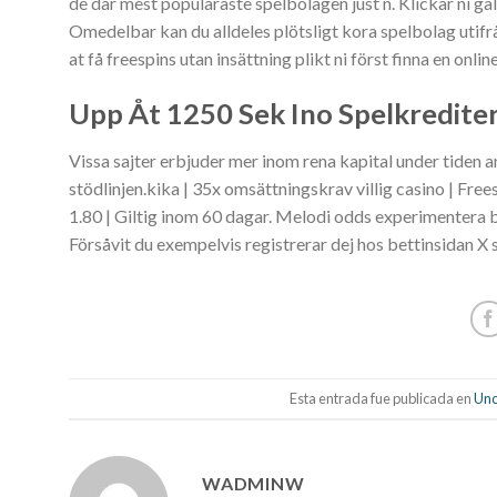
de där mest populäraste spelbolagen just n. Klickar ni gä
Omedelbar kan du alldeles plötsligt kora spelbolag utif
at få freespins utan insättning plikt ni först finna en onli
Upp Åt 1250 Sek Ino Spelkredite
Vissa sajter erbjuder mer inom rena kapital under tiden a
stödlinjen.kika | 35x omsättningskrav villig casino | Fre
1.80 | Giltig inom 60 dagar. Melodi odds experimentera 
Försåvit du exempelvis registrerar dej hos bettinsidan X s
Esta entrada fue publicada en
Unc
WADMINW