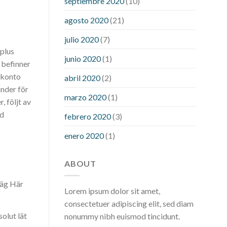
septiembre 2020
(10)
hour after eating
what to do when
diabetic blood sugar is high
will
agosto 2020
(21)
exercise reduce blood sugar levels
julio 2020
(7)
 plus
junio 2020
(1)
 befinner
 konto
abril 2020
(2)
änder för
marzo 2020
(1)
 följt av
ad
febrero 2020
(3)
enero 2020
(1)
ABOUT
Lorem ipsum dolor sit amet,
consectetuer adipiscing elit, sed diam
solut lät
nonummy nibh euismod tincidunt.