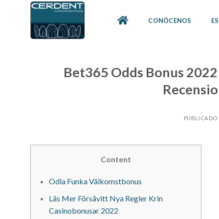
Skip
to
CONÓCENOS
ES
content
Bet365 Odds Bonus 2022 »
Recension
PUBLICADO
Content
Odla Funka Välkomstbonus
Läs Mer Försåvitt Nya Regler Krin
Casinobonusar 2022