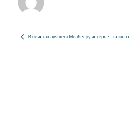
В поисках лучшего Мелбет ру интернет-казино 