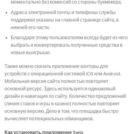
моментально без комиссий со стороны букмекера.
Адреса электронной почты и телефоны службы
поддержки указаны на главной странице сайта, в
нижней его части.
Благодаря этому пользователям всегда будет из чего
выбрать и конвертировать полученные средства в
новые выигрыши.
Также можно скачать приложение конторы для
устройств с операционной системой iOS или Android.
Мобильная версия сайта полностью повторяет
основной ресурс. Здесь используется одинаковый
дизайн и навигация по сайту. Количество предложений
(линия ставок и игры в казино) полностью повторяет
основную версию. Дело в том, что площадка быстро
вычисляет потенциальных обманщиков.
Как установить приложение 1win