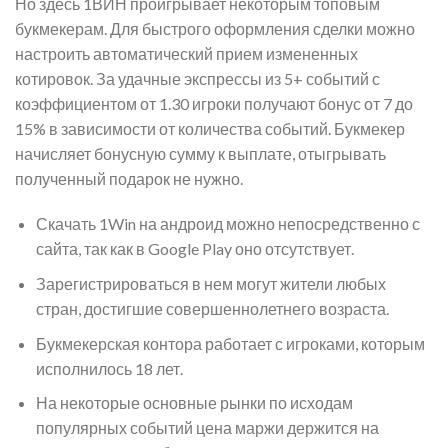
Но здесь 1ВИН проигрывает некоторым топовым
букмекерам. Для быстрого оформления сделки можно
настроить автоматический прием измененных
котировок. За удачные экспрессы из 5+ событий с
коэффициентом от 1.30 игроки получают бонус от 7 до
15% в зависимости от количества событий. Букмекер
начисляет бонусную сумму к выплате, отыгрывать
полученный подарок не нужно.
Скачать 1Win на андроид можно непосредственно с
сайта, так как в Google Play оно отсутствует.
Зарегистрироваться в нем могут жители любых
стран, достигшие совершеннолетнего возраста.
Букмекерская контора работает с игроками, которым
исполнилось 18 лет.
На некоторые основные рынки по исходам
популярных событий цена маржи держится на