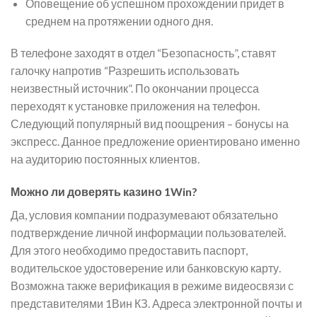
Оповещение об успешном прохождении придет в
среднем на протяжении одного дня.
В телефоне заходят в отдел “Безопасность”, ставят
галочку напротив “Разрешить использовать
неизвестный источник”. По окончании процесса
переходят к установке приложения на телефон.
Следующий популярный вид поощрения – бонусы на
экспресс. Данное предложение ориентировано именно
на аудиторию постоянных клиентов.
Можно ли доверять казино 1Win?
Да, условия компании подразумевают обязательно
подтверждение личной информации пользователей.
Для этого необходимо предоставить паспорт,
водительское удостоверение или банковскую карту.
Возможна также верификация в режиме видеосвязи с
представителями 1Вин КЗ. Адреса электронной почты и