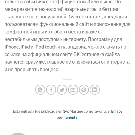
только в событиях с коэффициентом 3 или выше. По
мере развития технологий азартные игры и беттинг
становятся все популярней. 1win не отстает, предлагая
пользователям функциональный сайт и приложения для
комфортной игры из любого места и даже с
нестабильным доступом к интернету. Программу для
iPhone, iPad и iPod touch и на андроид можно скачать по
ссылке на официальном сайте БК. Установка файла
начнется сразу же, главное не отключаться от интернета
и не прерывать процесс.
Esta entrada fue publicada en
1w
. Marque como favorito el
Enlace
permanente
.