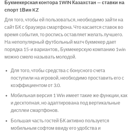
Букмекерская контора 1WIN Казахстан — ставки на
спорт 1Вин KZ
Для того, чтобы ей пользоваться, необходимо зайти на
сайт БК с браузера смартфона. Что касается ставок во
время события, то роспись оставляет желать лучшего.
На непопулярный футбольный матч букмекер дает
порядка 15-и вариантов,. Букмекерскую компанию 1win
можно смело называть молодой.
Для того, чтобы средства с бонусного счета
поступили на игровой, необходимо проставить его с
коэффициентом от 3.0.
Мобильная версия 1 Win имеет такие же функции, как
и десктопная, но адаптирована под вертикальные
дисплеи смартфонов.
Большая часть гостей БК активно пользуется
мобильным софтом ввиду его удобства и