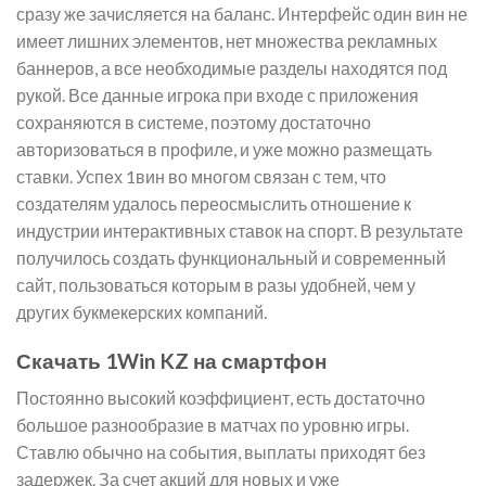
сразу же зачисляется на баланс. Интерфейс один вин не
имеет лишних элементов, нет множества рекламных
баннеров, а все необходимые разделы находятся под
рукой. Все данные игрока при входе с приложения
сохраняются в системе, поэтому достаточно
авторизоваться в профиле, и уже можно размещать
ставки. Успех 1вин во многом связан с тем, что
создателям удалось переосмыслить отношение к
индустрии интерактивных ставок на спорт. В результате
получилось создать функциональный и современный
сайт, пользоваться которым в разы удобней, чем у
других букмекерских компаний.
Скачать 1Win KZ на смартфон
Постоянно высокий коэффициент, есть достаточно
большое разнообразие в матчах по уровню игры.
Ставлю обычно на события, выплаты приходят без
задержек. За счет акций для новых и уже