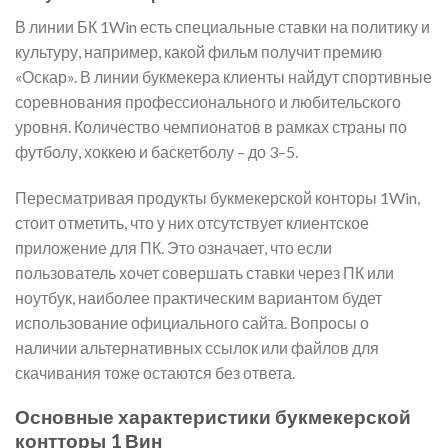
В линии БК 1Win есть специальные ставки на политику и
культуру, например, какой фильм получит премию
«Оскар». В линии букмекера клиенты найдут спортивные
соревнования профессионального и любительского
уровня. Количество чемпионатов в рамках страны по
футболу, хоккею и баскетболу – до 3–5.
Пересматривая продукты букмекерской конторы 1Win,
стоит отметить, что у них отсутствует клиентское
приложение для ПК. Это означает, что если
пользователь хочет совершать ставки через ПК или
ноутбук, наиболее практическим вариантом будет
использование официального сайта. Вопросы о
наличии альтернативных ссылок или файлов для
скачивания тоже остаются без ответа.
Основные характеристики букмекерской
контторы 1 Вин