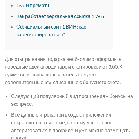
Live и прематч
Как работает зеркальная ссылка 1 Win
Официальный сайт 1 ВИН: как
зарегистрироваться?
Для отыгрывания подарка необходимо оформлять
победные сделки ординаром с котировкой от 3.00. К
сумме выигрыша пользователь получит
дополнительные 5%, списанные с бонусного счета.
Следующий популярный вид поощрения – бонусы на
экспресс.
Все данные игрока при входе с приложения
сохраняются в системе, поэтому достаточно
авторизоваться в профиле, и уже можно размещать
ставки.