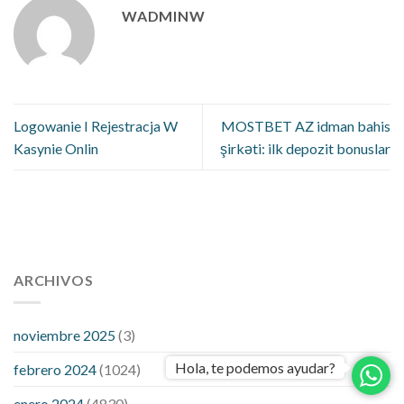
WADMINW
Logowanie I Rejestracja W
MOSTBET AZ idman bahis
Kasynie Onlin
şirkəti: ilk depozit bonuslar
112 54 blood pressure
118 over 64 blood pressure
blood
pressure 112 50
ARCHIVOS
blood pressure medicine side effects
do any
fitness trackers monitor blood pressure
does blood pressure
rise during menopause
does hibiscus extract lower blood
noviembre 2025
(3)
pressure
high low number blood pressure
how much does
Hola, te podemos ayudar?
febrero 2024
(1024)
200 mg labetalol lower blood pressure
how to naturally
control blood pressure
intuniv low blood pressure
is a wrist
enero 2024
(4830)