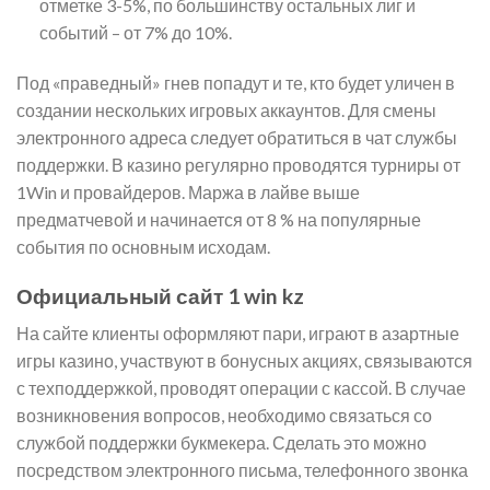
отметке 3-5%, по большинству остальных лиг и
событий – от 7% до 10%.
Под «праведный» гнев попадут и те, кто будет уличен в
создании нескольких игровых аккаунтов. Для смены
электронного адреса следует обратиться в чат службы
поддержки. В казино регулярно проводятся турниры от
1Win и провайдеров. Маржа в лайве выше
предматчевой и начинается от 8 % на популярные
события по основным исходам.
Официальный сайт 1 win kz
На сайте клиенты оформляют пари, играют в азартные
игры казино, участвуют в бонусных акциях, связываются
с техподдержкой, проводят операции с кассой. В случае
возникновения вопросов, необходимо связаться со
службой поддержки букмекера. Сделать это можно
посредством электронного письма, телефонного звонка