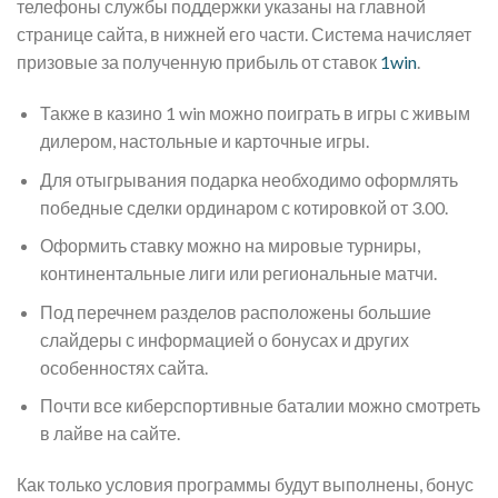
телефоны службы поддержки указаны на главной
странице сайта, в нижней его части. Система начисляет
призовые за полученную прибыль от ставок
1win
.
Также в казино 1 win можно поиграть в игры с живым
дилером, настольные и карточные игры.
Для отыгрывания подарка необходимо оформлять
победные сделки ординаром с котировкой от 3.00.
Оформить ставку можно на мировые турниры,
континентальные лиги или региональные матчи.
Под перечнем разделов расположены большие
слайдеры с информацией о бонусах и других
особенностях сайта.
Почти все киберспортивные баталии можно смотреть
в лайве на сайте.
Как только условия программы будут выполнены, бонус