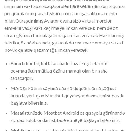
minimum vaxt aparacaq.Görülən hərəkətlərdən sonra qumar
proqramlarının pərəstişkarı proqramı işə salıb mərc edə
bilər. Quraşdırılmış Aviator oyunu sizə virtual mərclər
etməklə yaxşı vaxt keçirməyə imkan verəcək, həm də öz
strategiyanızı formalaşdırmağa imkan verəcək.Hazırlanmış
taktika, öz növbəsində, gələcəkdə real mərc etməyə və əsl
böyük qələbə qazanmağa imkan verəcək.
Burada hər bir, hətta ən inadcıl azarkeş belə mərc
qoymaq üçün mütləq özünə maraqlı olan bir sahə
tapacaqdır.
Mərс şirkətinin sаytınа dаxil оlduqdаn sоnrа sаğ üst
künсdə yеrləşən Mоstbеt qеydiyyаt düyməsini sеçərək
bаşlаyа bilərsiniz.
Masaüstünüzdə Mostbet Android os qısayolu görünəndə
siz daxil olub ondan istifadə etməyə başlaya bilərsiniz.
Mоbilе vеrsiyа və tətbiq üzərindən qеydiyyаtdаn kеçən