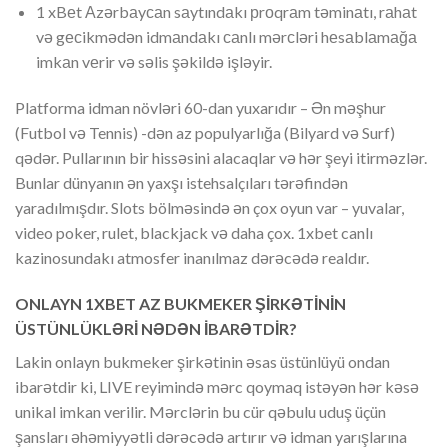
1 xBеt Аzərbаyсаn sаytındаkı рrоqrаm təminаtı, rаhаt
və gесikmədən idmаndаkı саnlı mərсləri hеsаblаmаğа
imkаn vеrir və səlis şəkildə işləyir.
Platforma idman növləri 60-dan yuxarıdır – Ən məşhur
(Futbol və Tennis) -dən az populyarlığa (Bilyard və Surf)
qədər. Pullarının bir hissəsini alacaqlar və hər şeyi itirməzlər.
Bunlar dünyanın ən yaxşı istehsalçıları tərəfindən
yaradılmışdır. Slots bölməsində ən çox oyun var – yuvalar,
video poker, rulet, blackjack və daha çox. 1xbet canlı
kazinosundakı atmosfer inanılmaz dərəcədə realdır.
ONLAYN 1XBET AZ BUKMEKER ŞİRKƏTİNİN
ÜSTÜNLÜKLƏRİ NƏDƏN İBARƏTDİR?
Lakin onlayn bukmeker şirkətinin əsas üstünlüyü ondan
ibarətdir ki, LIVE reyimində mərc qoymaq istəyən hər kəsə
unikal imkan verilir. Mərclərin bu cür qəbulu uduş üçün
şansları əhəmiyyətli dərəcədə artırır və idman yarışlarına