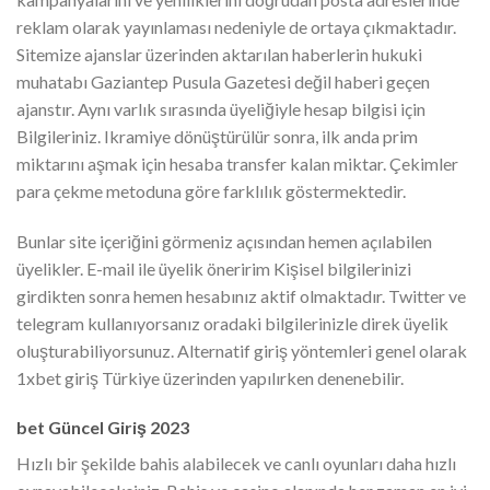
reklam olarak yayınlaması nedeniyle de ortaya çıkmaktadır.
Sitemize ajanslar üzerinden aktarılan haberlerin hukuki
muhatabı Gaziantep Pusula Gazetesi değil haberi geçen
ajanstır. Aynı varlık sırasında üyeliğiyle hesap bilgisi için
Bilgileriniz. Ikramiye dönüştürülür sonra, ilk anda prim
miktarını aşmak için hesaba transfer kalan miktar. Çekimler
para çekme metoduna göre farklılık göstermektedir.
Bunlar site içeriğini görmeniz açısından hemen açılabilen
üyelikler. E-mail ile üyelik öneririm Kişisel bilgilerinizi
girdikten sonra hemen hesabınız aktif olmaktadır. Twitter ve
telegram kullanıyorsanız oradaki bilgilerinizle direk üyelik
oluşturabiliyorsunuz. Alternatif giriş yöntemleri genel olarak
1xbet giriş Türkiye üzerinden yapılırken denenebilir.
bet Güncel Giriş 2023
Hızlı bir şekilde bahis alabilecek ve canlı oyunları daha hızlı