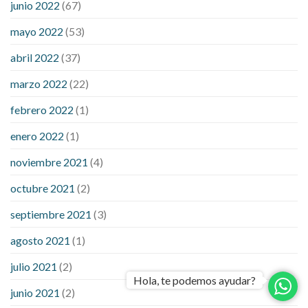
junio 2022
(67)
down
how to reduce blood sugar level immediately in hindi
mayo 2022
(53)
what does it mean when you have high blood sugar
what is
considered a low blood sugar level
what is normal blood
abril 2022
(37)
sugar an hour after eating
what to do when diabetic blood
marzo 2022
(22)
sugar is high
will exercise reduce blood sugar levels
febrero 2022
(1)
enero 2022
(1)
noviembre 2021
(4)
octubre 2021
(2)
septiembre 2021
(3)
agosto 2021
(1)
julio 2021
(2)
Hola, te podemos ayudar?
junio 2021
(2)