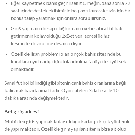
Eğer kaybetmek bahis geçirirseniz Örneğin, daha sonra 72
saat içinde destek ekibimizle bağlantı kurarak sizin için bir
bonus talep yaratmak için onlara sorabilirsiniz.
Giriş yapmanın hesap oluşturmanın ve hesabı aktif hale
getirmenin kolay olduğu 1xBet yeni adresi ile hız
kesmeden hizmetine devam ediyor.
Özellikle lisan problemi olan birçok bahis sitesinde bu
kurallara uyulmadığı için dolandırılma faaliyetleri yüksek
olmaktadır.
Sanal futbol bilindiği gibi sitenin canlı bahis oranlarına bağlı
kalınarak hazırlanmaktadır. Oyun siteleri 3 dakika ile 10
dakika arasında değişmektedir.
Bet giriş adresi
Mobilden giriş yapmak kolay olduğu kadar pek çok yöntemle
de yapılmaktadır. Özellikle giriş yapılan sitenin bize ait olup