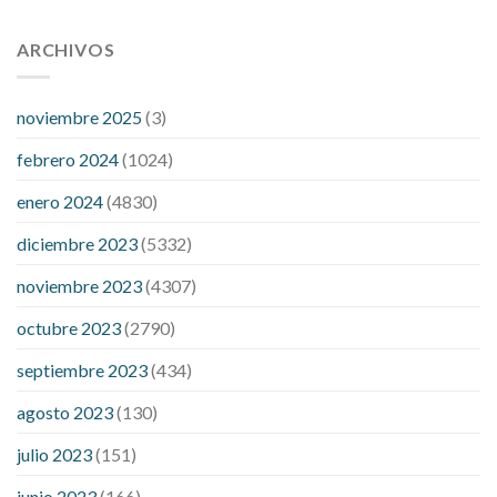
112 54 blood pressure
118 over 64 blood pressure
blood
pressure 112 50
ARCHIVOS
blood pressure medicine side effects
do any
fitness trackers monitor blood pressure
does blood pressure
rise during menopause
does hibiscus extract lower blood
noviembre 2025
(3)
pressure
high low number blood pressure
how much does
febrero 2024
(1024)
200 mg labetalol lower blood pressure
how to naturally
control blood pressure
intuniv low blood pressure
is a wrist
enero 2024
(4830)
blood pressure accurate
my blood pressure is suddenly high
diciembre 2023
(5332)
regular high blood pressure
should i be concerned about low
blood pressure
apple cider vinegar penis growth
are there
noviembre 2023
(4307)
any male enhancement pills that actually work
cbd gummies
for stamina
cbd gummies good for ed
cbd hemp gummies for
octubre 2023
(2790)
ed
dick hardening pills
do over the counter male enhancement
septiembre 2023
(434)
pills really work
does boosting testosterone increase penis
size
does circumcision affect penis growth
erection pills porn
agosto 2023
(130)
extreme vitality ed pills
how to get a bigger penis no pills
if i
julio 2023
(151)
lose weight will my penis be bigger
male enhancement pills
phone number
male sexual health pills
rejuvinate cbd
junio 2023
(166)