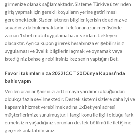
girmenize olanak sağlamaktadır. Sisteme Türkiye üzerinden
giriş yapmak için gerekli koşulların yerine getirilmesi
gerekmektedir. Sizden istenen bilgiler içerisin de adınız ve
soyadınız da bulunmaktadır. Telefonunuzun menüsünde
zaman 1xbet mobil uygulama hazır ve idam bekleyen
olacaktır. Ayrıca kupon girerek hesabınıza erişebilirsiniz
uygulaması ve üyelik bilgilerini açmak ve oynamak veya
istediğiniz bahse girebilirsiniz kez senin yaptığını Bet.
Favori takımlarınıza 2022 ICC T20 Dünya Kupası’nda
bahis yapın
Verilen oranlar şansınızı arttırmaya yardımcı olduğundan
oldukça fazla sevilmektedir. Destek sistemi sizlere daha iyi ve
kapsamlı hizmet verebilmek adına 1xBet yeni adresi
müşterilerimize sunulmuştur. Hangi konu ile ilgili olduğu fark
etmeksizin yaşadığınız sorunları destek bölümü ile iletişime
geçerek anlatabilirsiniz.