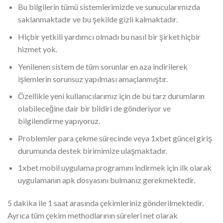
Bu bilgilerin tümü sistemlerimizde ve sunucularımızda
saklanmaktadır ve bu şekilde gizli kalmaktadır.
Hiçbir yetkili yardımcı olmadı bu nasıl bir şirket hiçbir
hizmet yok.
Yenilenen sistem de tüm sorunlar en aza indirilerek
işlemlerin sorunsuz yapılması amaçlanmıştır.
Özellikle yeni kullanıcılarımız için de bu tarz durumların
olabileceğine dair bir bildiri de gönderiyor ve
bilgilendirme yapıyoruz.
Problemler para çekme sürecinde veya 1xbet güncel giriş
durumunda destek birimimize ulaşmaktadır.
1xbet mobil uygulama programını indirmek için ilk olarak
uygulamanın apk dosyasını bulmanız gerekmektedir.
5 dakika ile 1 saat arasında çekimleriniz gönderilmektedir.
Ayrıca tüm çekim methodlarının süreleri net olarak