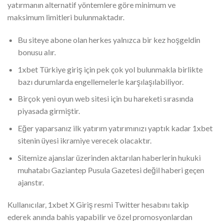
yatırmanın alternatif yöntemlere göre minimum ve
maksimum limitleri bulunmaktadır.
Bu siteye abone olan herkes yalnızca bir kez hoşgeldin
bonusu alır.
1xbet Türkiye giriş için pek çok yol bulunmakla birlikte
bazı durumlarda engellemelerle karşılaşılabiliyor.
Birçok yeni oyun web sitesi için bu hareketi sırasında
piyasada girmiştir.
Eğer yaparsanız ilk yatırım yatırımınızı yaptık kadar 1xbet
sitenin üyesi ikramiye verecek olacaktır.
Sitemize ajanslar üzerinden aktarılan haberlerin hukuki
muhatabı Gaziantep Pusula Gazetesi değil haberi geçen
ajanstır.
Kullanıcılar, 1xbet X Giriş resmi Twitter hesabını takip
ederek anında bahis yapabilir ve özel promosyonlardan