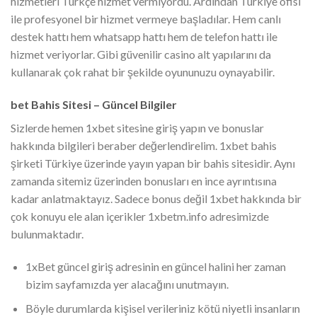
hizmetleri Türkçe hizmet vermiyordu. Ardından Türkiye ofisi
ile profesyonel bir hizmet vermeye başladılar. Hem canlı
destek hattı hem whatsapp hattı hem de telefon hattı ile
hizmet veriyorlar. Gibi güvenilir casino alt yapılarını da
kullanarak çok rahat bir şekilde oyununuzu oynayabilir.
bet Bahis Sitesi – Güncel Bilgiler
Sizlerde hemen 1xbet sitesine giriş yapın ve bonuslar
hakkında bilgileri beraber değerlendirelim. 1xbet bahis
şirketi Türkiye üzerinde yayın yapan bir bahis sitesidir. Aynı
zamanda sitemiz üzerinden bonusları en ince ayrıntısına
kadar anlatmaktayız. Sadece bonus değil 1xbet hakkında bir
çok konuyu ele alan içerikler 1xbetm.info adresimizde
bulunmaktadır.
1xBet güncel giriş adresinin en güncel halini her zaman
bizim sayfamızda yer alacağını unutmayın.
Böyle durumlarda kişisel verileriniz kötü niyetli insanların