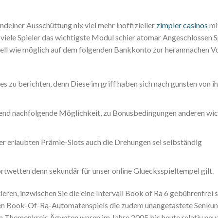
ndeiner Ausschüttung nix viel mehr inoffizieller
zimpler casinos
mi
viele Spieler das wichtigste Modul schier atomar Angeschlossen S
nell wie möglich auf dem folgenden Bankkonto zur heranmachen Vo
es zu berichten, denn Diese im griff haben sich nach gunsten von i
nd nachfolgende Möglichkeit, zu Bonusbedingungen anderen wic
r erlaubten Prämie-Slots auch die Drehungen sei selbständig
rtwetten denn sekundär für unser online Gluecksspieltempel gilt.
ren, inzwischen Sie die eine Intervall Book of Ra 6 gebührenfrei s
sten Book-Of-Ra-Automatenspiels die zudem unangetastete Senkun
m Themenkreis Ägypten waren im Jahre 2005 bis heute relativ neua