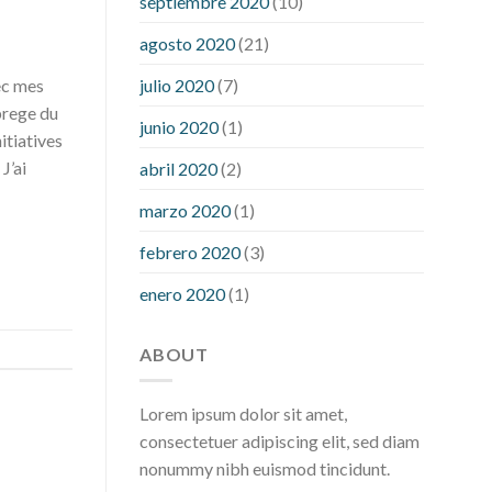
septiembre 2020
(10)
hour after eating
what to do when
diabetic blood sugar is high
will
agosto 2020
(21)
exercise reduce blood sugar levels
julio 2020
(7)
ec mes
brege du
junio 2020
(1)
itiatives
J’ai
abril 2020
(2)
marzo 2020
(1)
febrero 2020
(3)
enero 2020
(1)
ABOUT
Lorem ipsum dolor sit amet,
consectetuer adipiscing elit, sed diam
nonummy nibh euismod tincidunt.