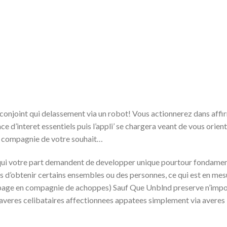
conjoint qui delassement via un robot! Vous actionnerez dans affi
d’interet essentiels puis l’appli’ se chargera veant de vous orien
 compagnie de votre souhait…
ui votre part demandent de developper unique pourtour fondamen
tes d’obtenir certains ensembles ou des personnes, ce qui est en me
e page en compagnie de achoppes) Sauf Que Unblnd preserve n’impo
averes celibataires affectionnees appatees simplement via averes 