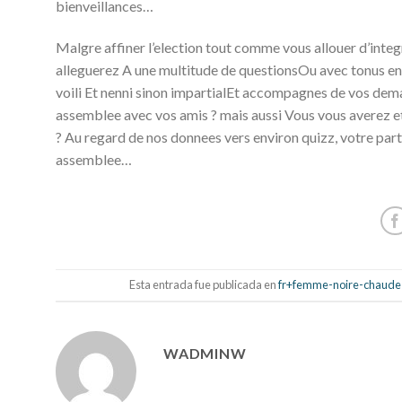
bienveillances…
Malgre affiner l’election tout comme vous allouer d’inte
alleguerez A une multitude de questionsOu avec tonus en
voili Et nenni sinon impartialEt accompagnes de vos d
assemblee avec vos amis ? mais aussi Vous vous averez et
? Au regard de nos donnees vers environ quizz, votre part 
assemblee…
Esta entrada fue publicada en
fr+femme-noire-chaude 
WADMINW