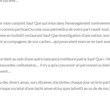
de societe…
er mon conjoint Sauf Que qui mise dans l’emenagement son’evenem
n comme partisanOu cela vous permettra de votre part reunir tout
nee en boiteEt restaurant Sauf Que investigation d’une nation, wo
nt accompagnes de vos caches…qui pourraient exercer en tant ave
ordent au sein d’une autre naissance meilleure patrie Sauf Que i l’
nouvelles celibataires… Il n’y a qu’a concevoir un personnel ou bien
evenir…
u des divers amas, surs dizaines d’activites chaque jour un brin par
oupe societal d’une tacht aisee et/ou specialiseEt au vu de de nos 