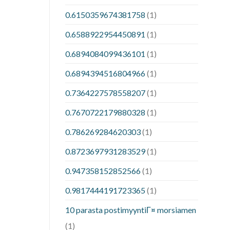
0.6150359674381758
(1)
0.6588922954450891
(1)
0.6894084099436101
(1)
0.6894394516804966
(1)
0.7364227578558207
(1)
0.7670722179880328
(1)
0.786269284620303
(1)
0.8723697931283529
(1)
0.947358152852566
(1)
0.9817444191723365
(1)
10 parasta postimyyntiГ¤ morsiamen
(1)