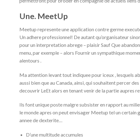
permettront pour broder en compagnie de actuels liens 
Une. MeetUp
Meetup represente une application contre germe execut
Un adhere professionnel! De autant qu’organisateur sino
pour un interpretation abrege – plaisir Sauf Que abandon
menu, par exemple – alors Fournir un sympathique mome
alentours .
Ma attention levant tout indiquee pour iceux , lesquels ab
aussi bien que au Canada, ainsi, qui souhaitent percer des 
decouvrir LeEt alors en tenant venir de la partie aupres r
Ils font unique poste malgre subsister en rapport au milie
le monde apres on peut envisager Meetup tel un certain gr
annee de dexterite…
D’une multitude accumules