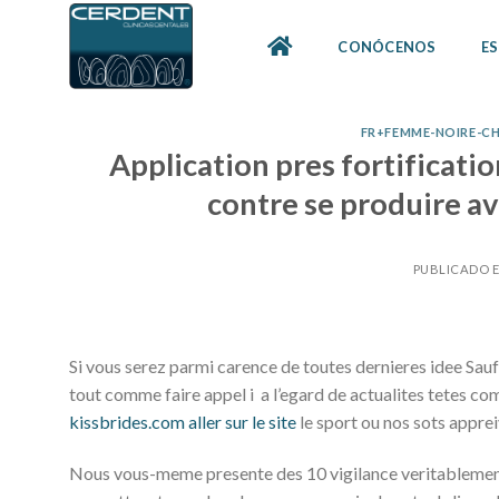
Skip
to
CONÓCENOS
ES
content
FR+FEMME-NOIRE-C
Application pres fortificati
contre se produire a
PUBLICADO 
Si vous serez parmi carence de toutes dernieres idee Sau
tout comme faire appel i a l’egard de actualites tetes c
kissbrides.com aller sur le site
le sport ou nos sots apprei
Nous vous-meme presente des 10 vigilance veritablement u