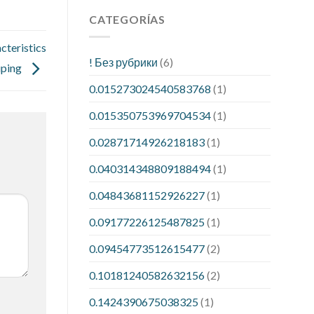
CATEGORÍAS
cteristics
! Без рубрики
(6)
uping
0.015273024540583768
(1)
0.015350753969704534
(1)
0.02871714926218183
(1)
0.040314348809188494
(1)
0.04843681152926227
(1)
0.09177226125487825
(1)
0.09454773512615477
(2)
0.10181240582632156
(2)
0.1424390675038325
(1)