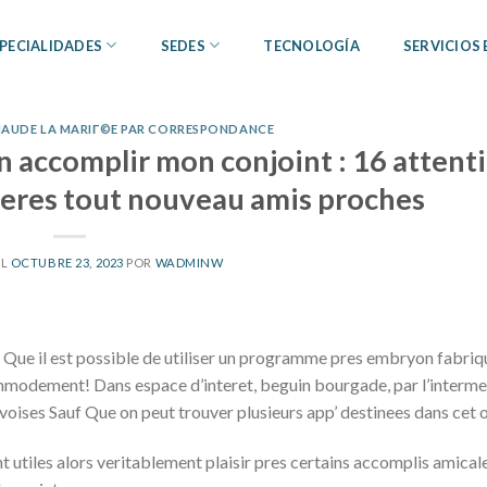
PECIALIDADES
SEDES
TECNOLOGÍA
SERVICIOS
HAUDE LA MARIГ©E PAR CORRESPONDANCE
on accomplir mon conjoint : 16 attent
veres tout nouveau amis proches
EL
OCTUBRE 23, 2023
POR
WADMINW
f Que il est possible de utiliser un programme pres embryon fabri
ommodement! Dans espace d’interet, beguin bourgade, par l’interme
voises Sauf Que on peut trouver plusieurs app’ destinees dans cet o
tiles alors veritablement plaisir pres certains accomplis amicales