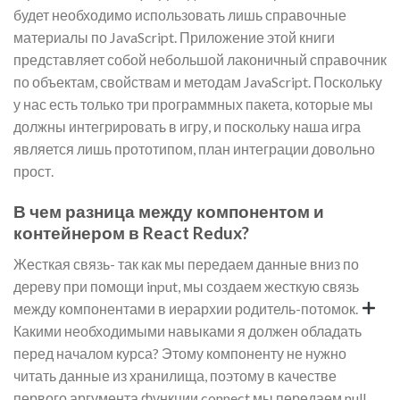
будет необходимо использовать лишь справочные
материалы по JavaScript. Приложение этой книги
представляет собой небольшой лаконичный справочник
по объектам, свойствам и методам JavaScript. Поскольку
у нас есть только три программных пакета, которые мы
должны интегрировать в игру, и поскольку наша игра
является лишь прототипом, план интеграции довольно
прост.
В чем разница между компонентом и
контейнером в React Redux?
Жесткая связь- так как мы передаем данные вниз по
дереву при помощи input, мы создаем жесткую связь
между компонентами в иерархии родитель-потомок.
Какими необходимыми навыками я должен обладать
перед началом курса? Этому компоненту не нужно
читать данные из хранилища, поэтому в качестве
первого аргумента функции connect мы передаем null.