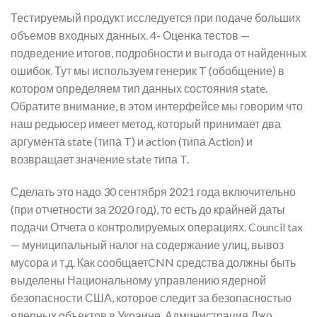
Тестируемый продукт исследуется при подаче больших
объемов входных данных. 4- Оценка тестов —
подведение итогов, подробности и выгода от найденных
ошибок. Тут мы используем генерик T (обобщение) в
котором определяем тип данных состояния state.
Обратите внимание, в этом интерфейсе мы говорим что
наш редьюсер имеет метод, который принимает два
аргумента state (типа T) и action (типа Action) и
возвращает значение state типа T.
Сделать это надо 30 сентября 2021 года включительно
(при отчетности за 2020 год), то есть до крайней даты
подачи Отчета о контролируемых операциях. Council tax
— муниципальный налог на содержание улиц, вывоз
мусора и т.д. Как сообщаетCNN средства должны быть
выделены Национальному управлению ядерной
безопасности США, которое следит за безопасностью
ядерных объектов в Украине. Администрация Джо