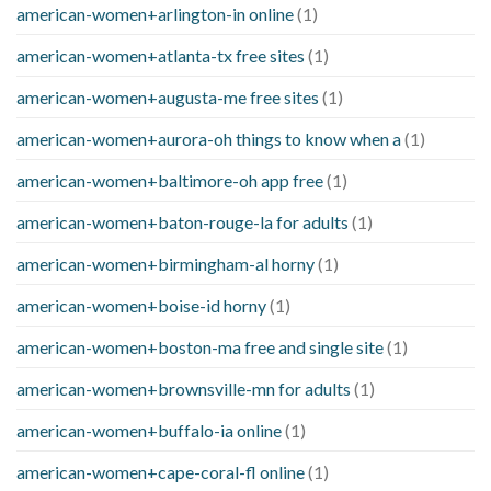
american-women+arlington-in online
(1)
american-women+atlanta-tx free sites
(1)
american-women+augusta-me free sites
(1)
american-women+aurora-oh things to know when a
(1)
american-women+baltimore-oh app free
(1)
american-women+baton-rouge-la for adults
(1)
american-women+birmingham-al horny
(1)
american-women+boise-id horny
(1)
american-women+boston-ma free and single site
(1)
american-women+brownsville-mn for adults
(1)
american-women+buffalo-ia online
(1)
american-women+cape-coral-fl online
(1)