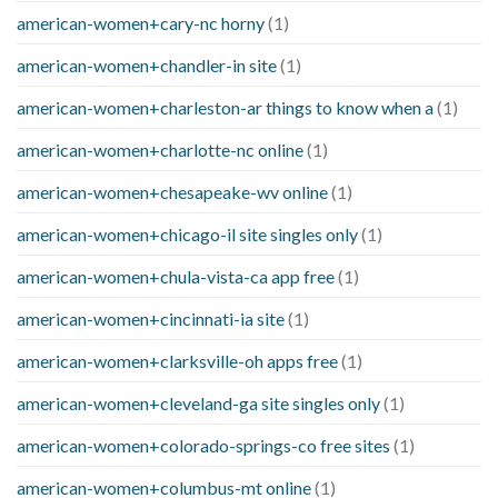
american-women+cary-nc horny
(1)
american-women+chandler-in site
(1)
american-women+charleston-ar things to know when a
(1)
american-women+charlotte-nc online
(1)
american-women+chesapeake-wv online
(1)
american-women+chicago-il site singles only
(1)
american-women+chula-vista-ca app free
(1)
american-women+cincinnati-ia site
(1)
american-women+clarksville-oh apps free
(1)
american-women+cleveland-ga site singles only
(1)
american-women+colorado-springs-co free sites
(1)
american-women+columbus-mt online
(1)