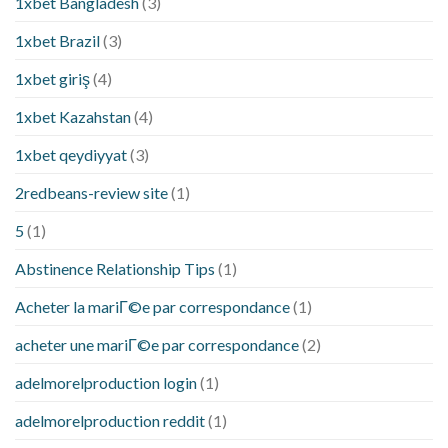
1xbet Bangladesh
(3)
1xbet Brazil
(3)
1xbet giriş
(4)
1xbet Kazahstan
(4)
1xbet qeydiyyat
(3)
2redbeans-review site
(1)
5
(1)
Abstinence Relationship Tips
(1)
Acheter la mariГ©e par correspondance
(1)
acheter une mariГ©e par correspondance
(2)
adelmorelproduction login
(1)
adelmorelproduction reddit
(1)