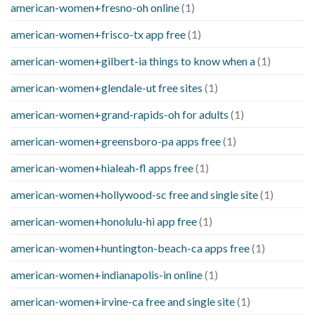
american-women+fresno-oh online
(1)
american-women+frisco-tx app free
(1)
american-women+gilbert-ia things to know when a
(1)
american-women+glendale-ut free sites
(1)
american-women+grand-rapids-oh for adults
(1)
american-women+greensboro-pa apps free
(1)
american-women+hialeah-fl apps free
(1)
american-women+hollywood-sc free and single site
(1)
american-women+honolulu-hi app free
(1)
american-women+huntington-beach-ca apps free
(1)
american-women+indianapolis-in online
(1)
american-women+irvine-ca free and single site
(1)