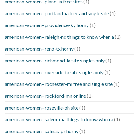
american-women+plano-ia free sites
(1)
american-women+portland-ia free and single site
(1)
american-women+providence-ky horny
(1)
american-women+raleigh-nc things to know when a
(1)
american-women+reno-tx horny
(1)
american-women+richmond-la site singles only
(1)
american-women+riverside-tx site singles only
(1)
american-women+rochester-mi free and single site
(1)
american-women+rockford-mn online
(1)
american-women+roseville-oh site
(1)
american-women+salem-ma things to know when a
(1)
american-women+salinas-pr horny
(1)