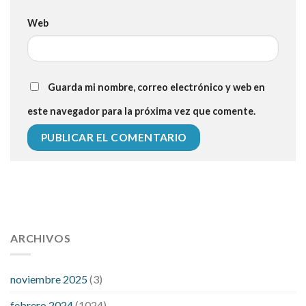
Web
Guarda mi nombre, correo electrónico y web en
este navegador para la próxima vez que comente.
112 54 blood pressure
118 over 64 blood pressure
blood
pressure 112 50
ARCHIVOS
blood pressure medicine side effects
do any
fitness trackers monitor blood pressure
does blood pressure
rise during menopause
does hibiscus extract lower blood
noviembre 2025
(3)
pressure
high low number blood pressure
how much does
febrero 2024
(1024)