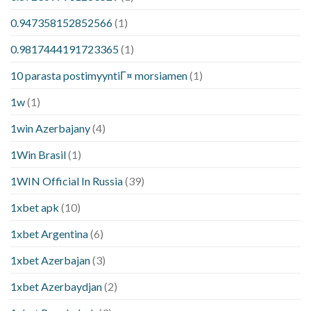
0.947358152852566
(1)
0.9817444191723365
(1)
10 parasta postimyyntiГ¤ morsiamen
(1)
1w
(1)
1win Azerbajany
(4)
1Win Brasil
(1)
1WIN Official In Russia
(39)
1xbet apk
(10)
1xbet Argentina
(6)
1xbet Azerbajan
(3)
1xbet Azerbaydjan
(2)