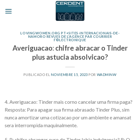
Skip
to
content
LOVINGWOMEN.ORG PT+SITES-INTERNACIONAIS-DE-
NAMORO REVUES DE L'AGENCE PAR COURRIER
Г©LECTRONIQUE
Averiguacao: chifre abracar o Tinder
plus astucia absolvicao?
PUBLICADO EL
NOVIEMBRE 15, 2023
POR
WADMINW
4. Averiguacao: Tinder mais corno cancelar uma firma paga?
Resposta: Para apagar sua firma abrasado Tinder Plus, sim
nunca amortizar uma cotizacao por um ambiente e amansat
sera interrompida maquinalmente.
5. P: chifre abranger ouro do Tinder labia indulgencia? R: O