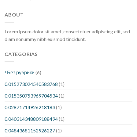
ABOUT
Lorem ipsum dolor sit amet, consectetuer adipiscing elit, sed
diam nonummy nibh euismod tincidunt.
CATEGORÍAS
! Без рубрики
(6)
0.015273024540583768
(1)
0.015350753969704534
(1)
0.02871714926218183
(1)
0.040314348809188494
(1)
0.04843681152926227
(1)