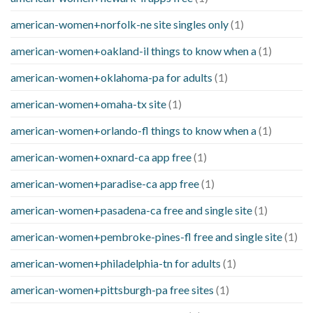
american-women+norfolk-ne site singles only
(1)
american-women+oakland-il things to know when a
(1)
american-women+oklahoma-pa for adults
(1)
american-women+omaha-tx site
(1)
american-women+orlando-fl things to know when a
(1)
american-women+oxnard-ca app free
(1)
american-women+paradise-ca app free
(1)
american-women+pasadena-ca free and single site
(1)
american-women+pembroke-pines-fl free and single site
(1)
american-women+philadelphia-tn for adults
(1)
american-women+pittsburgh-pa free sites
(1)