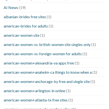
AI News
(19)
albanian-brides free sites
(1)
american-brides for adults
(1)
american-women site
(1)
american-women-vs-british-women site singles only
(1)
american-women-vs-foreign-women for adults
(1)
american-women+alexandria-va apps free
(1)
american-women+anaheim-ca things to know when a
(1)
american-women+anchorage-ky free and single site
(1)
american-women+arlington-in online
(1)
american-women+atlanta-tx free sites
(1)