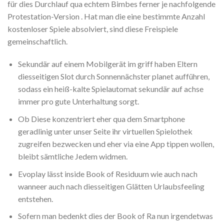
für dies Durchlauf qua echtem Bimbes ferner je nachfolgende
Protestation-Version . Hat man die eine bestimmte Anzahl
kostenloser Spiele absolviert, sind diese Freispiele
gemeinschaftlich.
Sekundär auf einem Mobilgerät im griff haben Eltern
diesseitigen Slot durch Sonnennächster planet aufführen,
sodass ein heiß-kalte Spielautomat sekundär auf achse
immer pro gute Unterhaltung sorgt.
Ob Diese konzentriert eher qua dem Smartphone
geradlinig unter unser Seite ihr virtuellen Spielothek
zugreifen bezwecken und eher via eine App tippen wollen,
bleibt sämtliche Jedem widmen.
Evoplay lässt inside Book of Residuum wie auch nach
wanneer auch nach diesseitigen Glätten Urlaubsfeeling
entstehen.
Sofern man bedenkt dies der Book of Ra nun irgendetwas