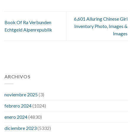
6,601 Alluring Chinese Girl
Book Of Ra Verbunden
Inventory Photo, Images &
Echtgeld Alpenrepublik
Images
112 54 blood pressure
118 over 64 blood pressure
blood
pressure 112 50
ARCHIVOS
blood pressure medicine side effects
do any
fitness trackers monitor blood pressure
does blood pressure
rise during menopause
does hibiscus extract lower blood
noviembre 2025
(3)
pressure
high low number blood pressure
how much does
febrero 2024
(1024)
200 mg labetalol lower blood pressure
how to naturally
control blood pressure
intuniv low blood pressure
is a wrist
enero 2024
(4830)
blood pressure accurate
my blood pressure is suddenly high
diciembre 2023
(5332)
regular high blood pressure
should i be concerned about low