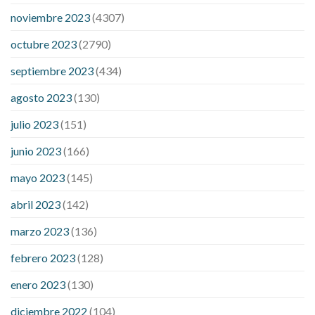
blood pressure
apple cider vinegar penis growth
are there
noviembre 2023
(4307)
any male enhancement pills that actually work
cbd gummies
for stamina
cbd gummies good for ed
cbd hemp gummies for
octubre 2023
(2790)
ed
dick hardening pills
do over the counter male enhancement
septiembre 2023
(434)
pills really work
does boosting testosterone increase penis
size
does circumcision affect penis growth
erection pills porn
agosto 2023
(130)
extreme vitality ed pills
how to get a bigger penis no pills
if i
julio 2023
(151)
lose weight will my penis be bigger
male enhancement pills
phone number
male sexual health pills
rejuvinate cbd
junio 2023
(166)
gummies
yuppie cbd gummies reviews
zebra cbd gummies
mayo 2023
(145)
reviews
are power cbd gummies legit
cbd gummies 300mg
choice
cbd gummies from shark tank
cbd gummies on shark
abril 2023
(142)
tank for ed
cbd gummy bear recipe with jello
cbd oil dosage
marzo 2023
(136)
calculator uk
cbd oil dosage chart
cbd oil for sex
performance
cbd oil in hair
cbd oil india
cbd oil to add to
febrero 2023
(128)
drinks
concord cbd gummies
dog cbd gummies for calming
enero 2023
(130)
drops cbd thc gummies
honda cbd gummies para que sirve
medterra cbd oil amazon
my first experience with cbd oil
diciembre 2022
(104)