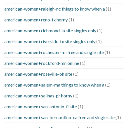
american-women+raleigh-nc things to know when a
(1)
american-women+reno-tx horny
(1)
american-women+richmond-la site singles only
(1)
american-women+riverside-tx site singles only
(1)
american-women+rochester-mi free and single site
(1)
american-women+rockford-mn online
(1)
american-women+roseville-oh site
(1)
american-women+salem-ma things to know when a
(1)
american-women+salinas-pr horny
(1)
american-women+san-antonio-fl site
(1)
american-women+san-bernardino-ca free and single site
(1)