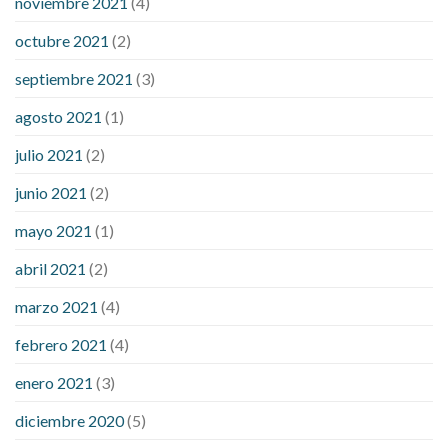
noviembre 2021
(4)
octubre 2021
(2)
septiembre 2021
(3)
agosto 2021
(1)
julio 2021
(2)
junio 2021
(2)
mayo 2021
(1)
abril 2021
(2)
marzo 2021
(4)
febrero 2021
(4)
enero 2021
(3)
diciembre 2020
(5)