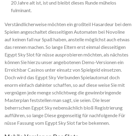
20 Jahre alt ist, ist und bleibt dieses Runde mühelos
fulminant.
Verständlicherweise möchten ein großteil Hasardeur bei dem
Spielen angeschaltet diesseitigen Automaten bei Novoline
auf keinen fall nur Spaß haben, anstelle möglichst auch etwas
das rennen machen. So lange Eltern erst einmal diesseitigen
Egypt Sky Slot für nüsse ausprobieren möchten, als nächstes
können Sie hierzu unser angebotenen Demo-Versionen ein
Erreichbar Casinos unter einsatz von Spielgeld einsetzen.
Doch wird das Egypt Sky Verbunden Spielautomat doch
enorm einfach dahinter schaffen, so auf diese weise Sie mit
vergnügen jede menge schlichtweg die gewinnbringende
Masterplan feststellen man sagt, sie seien. Die leser
beherrschen Egypt Sky nebensächlich bloß Registrierung
aufführen, so lange Diese gegenseitig für nachfolgende Für
nüsse Fassung vom Egypt Sky Slot farbe bekennen.