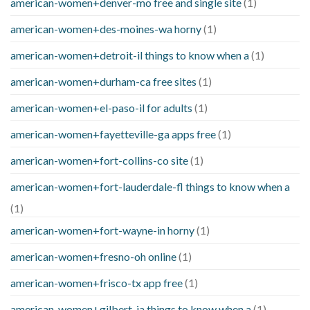
american-women+denver-mo free and single site
(1)
american-women+des-moines-wa horny
(1)
american-women+detroit-il things to know when a
(1)
american-women+durham-ca free sites
(1)
american-women+el-paso-il for adults
(1)
american-women+fayetteville-ga apps free
(1)
american-women+fort-collins-co site
(1)
american-women+fort-lauderdale-fl things to know when a
(1)
american-women+fort-wayne-in horny
(1)
american-women+fresno-oh online
(1)
american-women+frisco-tx app free
(1)
american-women+gilbert-ia things to know when a
(1)