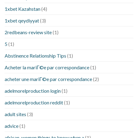
1xbet Kazahstan
(4)
1xbet qeydiyyat
(3)
2redbeans-review site
(1)
5
(1)
Abstinence Relationship Tips
(1)
Acheter la mariГ©e par correspondance
(1)
acheter une mariГ©e par correspondance
(2)
adelmorelproduction login
(1)
adelmorelproduction reddit
(1)
adult sites
(3)
advice
(1)
african-women things to know when a
(1)