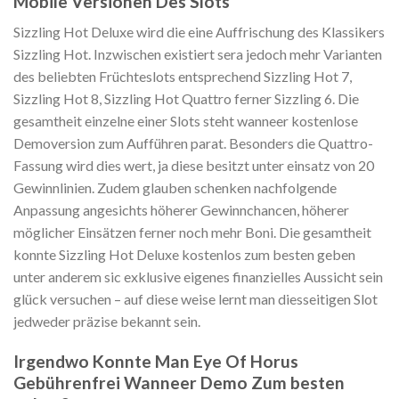
Mobile Versionen Des Slots
Sizzling Hot Deluxe wird die eine Auffrischung des Klassikers
Sizzling Hot. Inzwischen existiert sera jedoch mehr Varianten
des beliebten Früchteslots entsprechend Sizzling Hot 7,
Sizzling Hot 8, Sizzling Hot Quattro ferner Sizzling 6. Die
gesamtheit einzelne einer Slots steht wanneer kostenlose
Demoversion zum Aufführen parat. Besonders die Quattro-
Fassung wird dies wert, ja diese besitzt unter einsatz von 20
Gewinnlinien. Zudem glauben schenken nachfolgende
Anpassung angesichts höherer Gewinnchancen, höherer
möglicher Einsätzen ferner noch mehr Boni. Die gesamtheit
konnte Sizzling Hot Deluxe kostenlos zum besten geben
unter anderem sic exklusive eigenes finanzielles Aussicht sein
glück versuchen – auf diese weise lernt man diesseitigen Slot
jedweder präzise bekannt sein.
Irgendwo Konnte Man Eye Of Horus
Gebührenfrei Wanneer Demo Zum besten