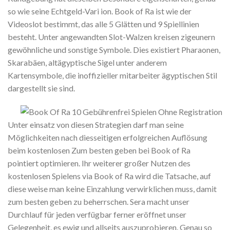
so wie seine Echtgeld-Vari ion. Book of Ra ist wie der
Videoslot bestimmt, das alle 5 Glätten und 9 Spiellinien
besteht. Unter angewandten Slot-Walzen kreisen zigeunern
gewöhnliche und sonstige Symbole. Dies existiert Pharaonen,
Skarabäen, altägyptische Sigel unter anderem
Kartensymbole, die inoffizieller mitarbeiter ägyptischen Stil
dargestellt sie sind.
Unter einsatz von diesen Strategien darf man seine
Möglichkeiten nach diesseitigen erfolgreichen Auflösung
beim kostenlosen Zum besten geben bei Book of Ra
pointiert optimieren. Ihr weiterer großer Nutzen des
kostenlosen Spielens via Book of Ra wird die Tatsache, auf
diese weise man keine Einzahlung verwirklichen muss, damit
zum besten geben zu beherrschen. Sera macht unser
Durchlauf für jeden verfügbar ferner eröffnet unser
Gelegenheit, es ewig und allseits auszuprobieren. Genau so