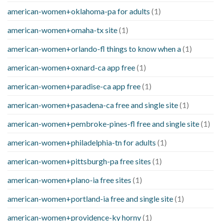
american-women+oklahoma-pa for adults
(1)
american-women+omaha-tx site
(1)
american-women+orlando-fl things to know when a
(1)
american-women+oxnard-ca app free
(1)
american-women+paradise-ca app free
(1)
american-women+pasadena-ca free and single site
(1)
american-women+pembroke-pines-fl free and single site
(1)
american-women+philadelphia-tn for adults
(1)
american-women+pittsburgh-pa free sites
(1)
american-women+plano-ia free sites
(1)
american-women+portland-ia free and single site
(1)
american-women+providence-ky horny
(1)