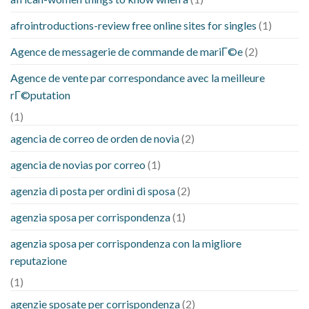
afrointroductions-review free online sites for singles
(1)
Agence de messagerie de commande de mariГ©e
(2)
Agence de vente par correspondance avec la meilleure
rГ©putation
(1)
agencia de correo de orden de novia
(2)
agencia de novias por correo
(1)
agenzia di posta per ordini di sposa
(2)
agenzia sposa per corrispondenza
(1)
agenzia sposa per corrispondenza con la migliore
reputazione
(1)
agenzie sposate per corrispondenza
(2)