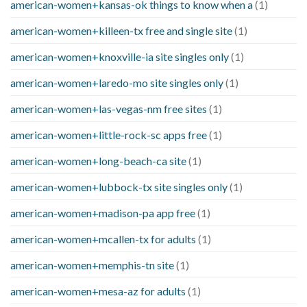
american-women+kansas-ok things to know when a
(1)
american-women+killeen-tx free and single site
(1)
american-women+knoxville-ia site singles only
(1)
american-women+laredo-mo site singles only
(1)
american-women+las-vegas-nm free sites
(1)
american-women+little-rock-sc apps free
(1)
american-women+long-beach-ca site
(1)
american-women+lubbock-tx site singles only
(1)
american-women+madison-pa app free
(1)
american-women+mcallen-tx for adults
(1)
american-women+memphis-tn site
(1)
american-women+mesa-az for adults
(1)