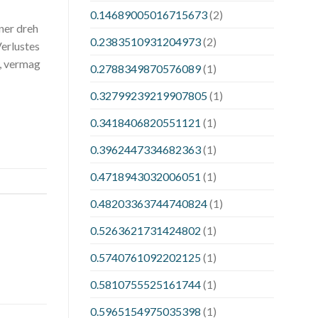
0.14689005016715673
(2)
ner dreh
0.2383510931204973
(2)
Verlustes
t, vermag
0.2788349870576089
(1)
0.32799239219907805
(1)
0.3418406820551121
(1)
0.3962447334682363
(1)
0.4718943032006051
(1)
0.48203363744740824
(1)
0.5263621731424802
(1)
0.5740761092202125
(1)
0.5810755525161744
(1)
0.5965154975035398
(1)