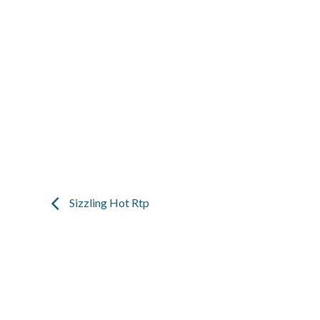
Sizzling Hot Rtp