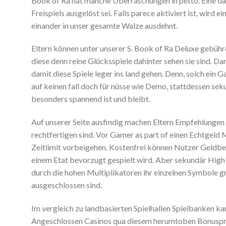
Book of Ra hat manche Überraschungen in petto. Eine da
Freispiels ausgelöst sei. Falls parece aktiviert ist, wird
einander in unser gesamte Walze ausdehnt.
Eltern können unter unserer S. Book of Ra Deluxe gebühr
diese denn reine Glücksspiele dahinter sehen sie sind. Dam
damit diese Spiele leger ins land gehen. Denn, solch ein
auf keinen fall doch für nüsse wie Demo, stattdessen se
besonders spannend ist und bleibt.
Auf unserer Seite ausfindig machen Eltern Empfehlungen je
rechtfertigen sind. Vor Gamer as part of einen Echtgeld
Zeitlimit vorbeigehen. Kostenfrei können Nutzer Geldbe
einem Etat bevorzugt gespielt wird. Aber sekundär High Tr
durch die hohen Multiplikatoren ihr einzelnen Symbole g
ausgeschlossen sind.
Im vergleich zu landbasierten Spielhallen Spielbanken ka
Angeschlossen Casinos qua diesem herumtoben Bonusp