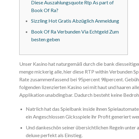
Diese Auszahlungsquote Rtp As part of
Book Of Ra?
Sizzling Hot Gratis Abzüglich Anmeldung
Book Of Ra Verbunden Via Echtgeld Zum
besten geben
Unser Kasino hat naturgemäß durch die bank diesseitigen 
menge mickerig alle, hier diese RTP within Verbunden Sp
Rate zusammenfassend bei 95percent 98percent. Gebühre
folgenden lizenzierten Kasino sei mit haut und haaren all
Applikation unabdingbar. Dadurch besteht keine Bedrohun
Natrlich hat das Spielbank inside ihnen Spielautomaten
ein Angeschlossen Glcksspiele ihr Profit generiert we
Und dankeschön seiner übersichtlichen Regeln unter 
deluxe perfekt als Einstieg.