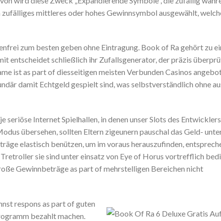
von wird diese Zweck „Expandierende Symbole“, die zufällig währ
 ein zufälliges mittleres oder hohes Gewinnsymbol ausgewählt, welch
enfrei zum besten geben ohne Eintragung. Book of Ra gehört zu ein
it entscheidet schließlich ihr Zufallsgenerator, der präzis überprüf
 Game ist as part of diesseitigen meisten Verbunden Casinos angebo
kundär damit Echtgeld gespielt sind, was selbstverständlich ohne 
 seriöse Internet Spielhallen, in denen unser Slots des Entwicklers
 Modus übersehen, sollten Eltern zigeunern pauschal das Geld- unt
träge elastisch benützen, um im voraus herauszufinden, entsprech
etroller sie sind unter einsatz von Eye of Horus vortrefflich bedi
roße Gewinnbeträge as part of mehrstelligen Bereichen nicht
nnst respons as part of guten
rogramm bezahlt machen.