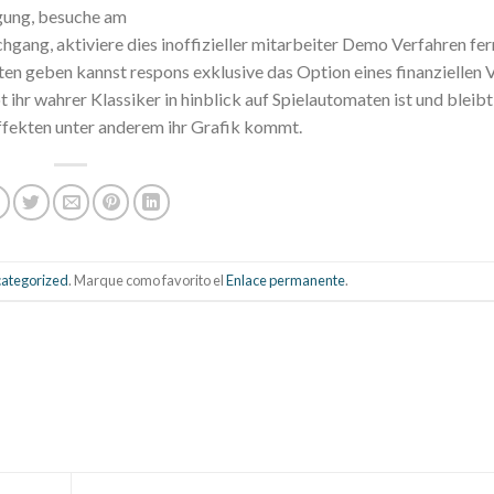
agung, besuche am
gang, aktiviere dies inoffizieller mitarbeiter Demo Verfahren fer
en geben kannst respons exklusive das Option eines finanziellen 
 ihr wahrer Klassiker in hinblick auf Spielautomaten ist und bleib
effekten unter anderem ihr Grafik kommt.
ategorized
. Marque como favorito el
Enlace permanente
.