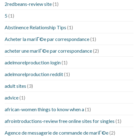
2redbeans-review site
(1)
5
(1)
Abstinence Relationship Tips
(1)
Acheter la mariГ©e par correspondance
(1)
acheter une mariГ©e par correspondance
(2)
adelmorelproduction login
(1)
adelmorelproduction reddit
(1)
adult sites
(3)
advice
(1)
african-women things to know when a
(1)
afrointroductions-review free online sites for singles
(1)
Agence de messagerie de commande de mariГ©e
(2)