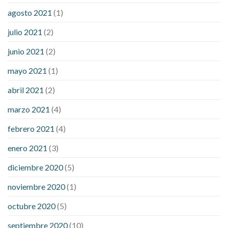
agosto 2021
(1)
julio 2021
(2)
junio 2021
(2)
mayo 2021
(1)
abril 2021
(2)
marzo 2021
(4)
febrero 2021
(4)
enero 2021
(3)
diciembre 2020
(5)
noviembre 2020
(1)
octubre 2020
(5)
septiembre 2020
(10)