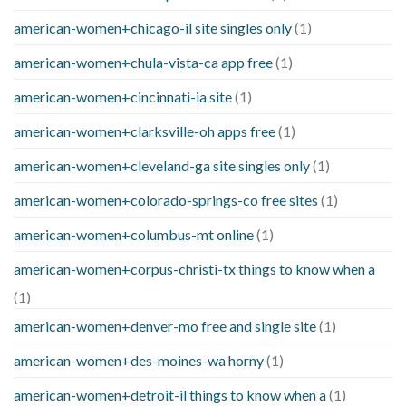
american-women+chicago-il site singles only
(1)
american-women+chula-vista-ca app free
(1)
american-women+cincinnati-ia site
(1)
american-women+clarksville-oh apps free
(1)
american-women+cleveland-ga site singles only
(1)
american-women+colorado-springs-co free sites
(1)
american-women+columbus-mt online
(1)
american-women+corpus-christi-tx things to know when a
(1)
american-women+denver-mo free and single site
(1)
american-women+des-moines-wa horny
(1)
american-women+detroit-il things to know when a
(1)