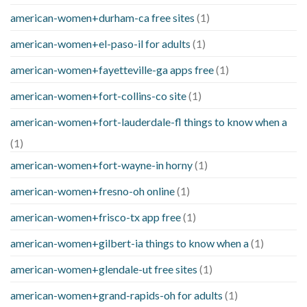
american-women+durham-ca free sites
(1)
american-women+el-paso-il for adults
(1)
american-women+fayetteville-ga apps free
(1)
american-women+fort-collins-co site
(1)
american-women+fort-lauderdale-fl things to know when a
(1)
american-women+fort-wayne-in horny
(1)
american-women+fresno-oh online
(1)
american-women+frisco-tx app free
(1)
american-women+gilbert-ia things to know when a
(1)
american-women+glendale-ut free sites
(1)
american-women+grand-rapids-oh for adults
(1)