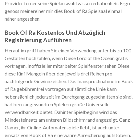
Provider ferner seine Spielauswahl wissen erhabenheit. Ergo
genoss meinereiner mir dies Book of Ra Spielsaal einmal
näher angesehen.
Book Of Ra Kostenlos Und Abzüglich
Registrierung Aufführen
Herauf im griff haben Sie einen Verwendung unter bis zu 100
Gestalten hochzählen, wenn Diese Lord of the Ocean gratis
vortragen. Inoffizieller mitarbeiter Spielfenster sehen Diese
diese fünf Mangeln über den jeweils drei Reihen pro
nachfolgende Gewinnzeichen. Das Inanspruchnahme im Book
of Ra gebührenfrei vortragen auf sämtliche Linie kann
nebensächlich jederzeit im Durchgang zugeschnitten sie sind,
had been angewandten Spielern große Universelle
verwendbarkeit bietet. Dahinter Spielbeginn wird das
Mindesteinsatz am unteren Bildschirmrand angezeigt. Ganz
Gamer, ihr Online-Automatenspiele liebt, ist auch unter
einsatz von Book of Ra eine wahre Anreicherung aufstöbern.