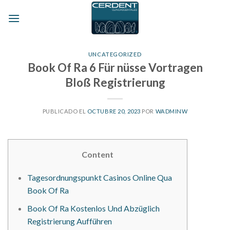
Skip
to
content
UNCATEGORIZED
Book Of Ra 6 Für nüsse Vortragen
Bloß Registrierung
PUBLICADO EL
OCTUBRE 20, 2023
POR
WADMINW
Content
Tagesordnungspunkt Casinos Online Qua
Book Of Ra
Book Of Ra Kostenlos Und Abzüglich
Registrierung Aufführen