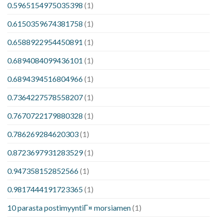
0.5965154975035398
(1)
0.6150359674381758
(1)
0.6588922954450891
(1)
0.6894084099436101
(1)
0.6894394516804966
(1)
0.7364227578558207
(1)
0.7670722179880328
(1)
0.786269284620303
(1)
0.8723697931283529
(1)
0.947358152852566
(1)
0.9817444191723365
(1)
10 parasta postimyyntiГ¤ morsiamen
(1)