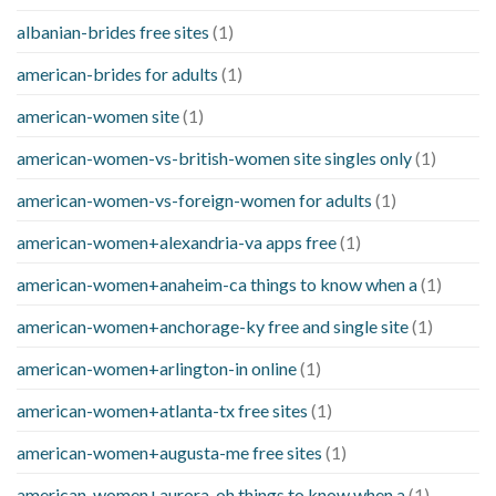
albanian-brides free sites
(1)
american-brides for adults
(1)
american-women site
(1)
american-women-vs-british-women site singles only
(1)
american-women-vs-foreign-women for adults
(1)
american-women+alexandria-va apps free
(1)
american-women+anaheim-ca things to know when a
(1)
american-women+anchorage-ky free and single site
(1)
american-women+arlington-in online
(1)
american-women+atlanta-tx free sites
(1)
american-women+augusta-me free sites
(1)
american-women+aurora-oh things to know when a
(1)