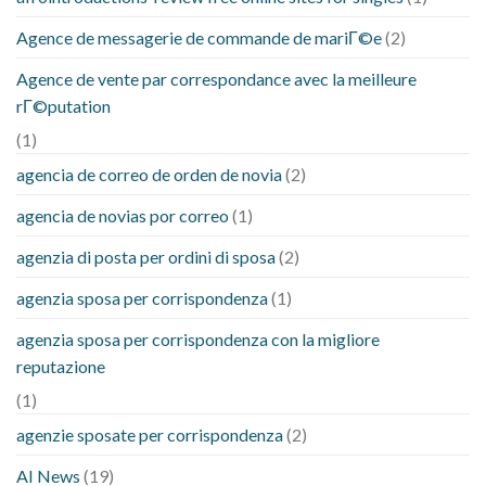
Agence de messagerie de commande de mariГ©e
(2)
Agence de vente par correspondance avec la meilleure
rГ©putation
(1)
agencia de correo de orden de novia
(2)
agencia de novias por correo
(1)
agenzia di posta per ordini di sposa
(2)
agenzia sposa per corrispondenza
(1)
agenzia sposa per corrispondenza con la migliore
reputazione
(1)
agenzie sposate per corrispondenza
(2)
AI News
(19)