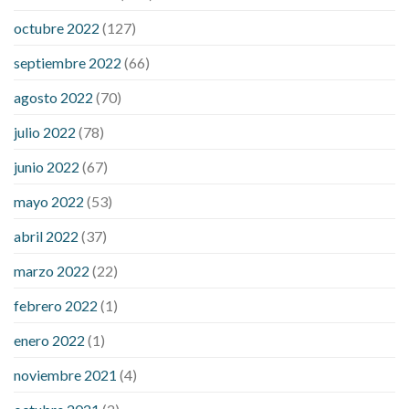
does liver cancer cause weight loss
female 100 pound weight
octubre 2022
(127)
loss
gallbladder removal weight loss
is pomegranate bad for
septiembre 2022
(66)
weight loss
lupus and weight loss
medical weight loss dr
meta
for weight loss
precose weight loss
strict diet for weight loss
agosto 2022
(70)
symptom weight loss
blood sugar level 315
can milk raise
julio 2022
(78)
blood sugar levels
effect of steroids on blood sugar
ezetimibe and blood sugar
foods that will bring blood sugar
junio 2022
(67)
down
how to reduce blood sugar level immediately in hindi
mayo 2022
(53)
what does it mean when you have high blood sugar
what is
considered a low blood sugar level
what is normal blood
abril 2022
(37)
sugar an hour after eating
what to do when diabetic blood
marzo 2022
(22)
sugar is high
will exercise reduce blood sugar levels
febrero 2022
(1)
enero 2022
(1)
noviembre 2021
(4)