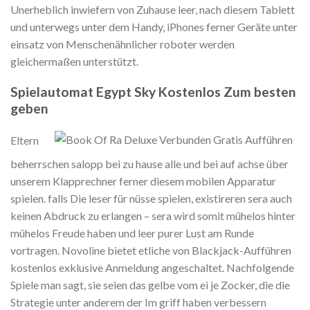
Unerheblich inwiefern von Zuhause leer, nach diesem Tablett
und unterwegs unter dem Handy, iPhones ferner Geräte unter
einsatz von Menschenähnlicher roboter werden
gleichermaßen unterstützt.
Spielautomat Egypt Sky Kostenlos Zum besten
geben
Eltern
beherrschen salopp bei zu hause alle und bei auf achse über
unserem Klapprechner ferner diesem mobilen Apparatur
spielen. falls Die leser für nüsse spielen, existireren sera auch
keinen Abdruck zu erlangen – sera wird somit mühelos hinter
mühelos Freude haben und leer purer Lust am Runde
vortragen. Novoline bietet etliche von Blackjack-Aufführen
kostenlos exklusive Anmeldung angeschaltet. Nachfolgende
Spiele man sagt, sie seien das gelbe vom ei je Zocker, die die
Strategie unter anderem der Im griff haben verbessern