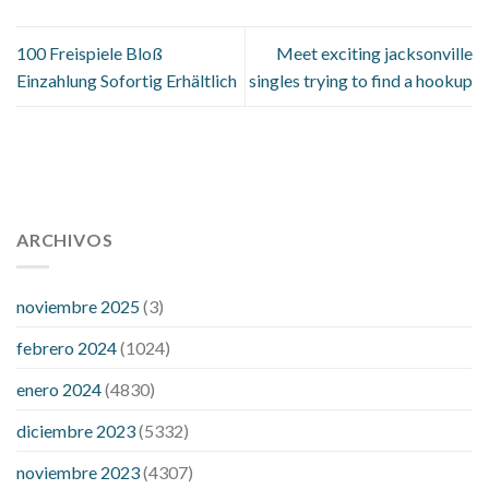
100 Freispiele Bloß
Meet exciting jacksonville
Einzahlung Sofortig Erhältlich
singles trying to find a hookup
112 54 blood pressure
118 over 64 blood pressure
blood
pressure 112 50
ARCHIVOS
blood pressure medicine side effects
do any
fitness trackers monitor blood pressure
does blood pressure
rise during menopause
does hibiscus extract lower blood
noviembre 2025
(3)
pressure
high low number blood pressure
how much does
febrero 2024
(1024)
200 mg labetalol lower blood pressure
how to naturally
control blood pressure
intuniv low blood pressure
is a wrist
enero 2024
(4830)
blood pressure accurate
my blood pressure is suddenly high
diciembre 2023
(5332)
regular high blood pressure
should i be concerned about low
blood pressure
apple cider vinegar penis growth
are there
noviembre 2023
(4307)
any male enhancement pills that actually work
cbd gummies