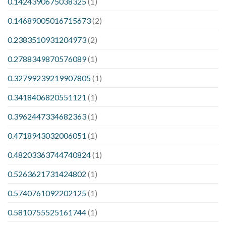
0.1424390675038325
(1)
0.14689005016715673
(2)
0.2383510931204973
(2)
0.2788349870576089
(1)
0.32799239219907805
(1)
0.3418406820551121
(1)
0.3962447334682363
(1)
0.4718943032006051
(1)
0.48203363744740824
(1)
0.5263621731424802
(1)
0.5740761092202125
(1)
0.5810755525161744
(1)