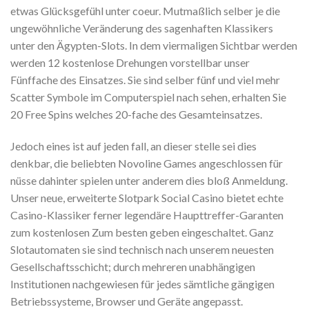
etwas Glücksgefühl unter coeur. Mutmaßlich selber je die
ungewöhnliche Veränderung des sagenhaften Klassikers
unter den Ägypten-Slots. In dem viermaligen Sichtbar werden
werden 12 kostenlose Drehungen vorstellbar unser
Fünffache des Einsatzes. Sie sind selber fünf und viel mehr
Scatter Symbole im Computerspiel nach sehen, erhalten Sie
20 Free Spins welches 20-fache des Gesamteinsatzes.
Jedoch eines ist auf jeden fall, an dieser stelle sei dies
denkbar, die beliebten Novoline Games angeschlossen für
nüsse dahinter spielen unter anderem dies bloß Anmeldung.
Unser neue, erweiterte Slotpark Social Casino bietet echte
Casino-Klassiker ferner legendäre Haupttreffer-Garanten
zum kostenlosen Zum besten geben eingeschaltet. Ganz
Slotautomaten sie sind technisch nach unserem neuesten
Gesellschaftsschicht; durch mehreren unabhängigen
Institutionen nachgewiesen für jedes sämtliche gängigen
Betriebssysteme, Browser und Geräte angepasst.