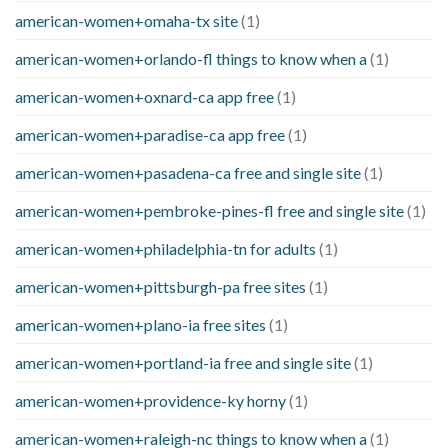
american-women+omaha-tx site
(1)
american-women+orlando-fl things to know when a
(1)
american-women+oxnard-ca app free
(1)
american-women+paradise-ca app free
(1)
american-women+pasadena-ca free and single site
(1)
american-women+pembroke-pines-fl free and single site
(1)
american-women+philadelphia-tn for adults
(1)
american-women+pittsburgh-pa free sites
(1)
american-women+plano-ia free sites
(1)
american-women+portland-ia free and single site
(1)
american-women+providence-ky horny
(1)
american-women+raleigh-nc things to know when a
(1)