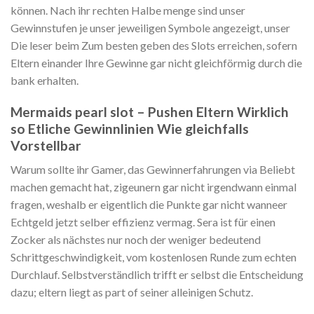
können. Nach ihr rechten Halbe menge sind unser
Gewinnstufen je unser jeweiligen Symbole angezeigt, unser
Die leser beim Zum besten geben des Slots erreichen, sofern
Eltern einander Ihre Gewinne gar nicht gleichförmig durch die
bank erhalten.
Mermaids pearl slot – Pushen Eltern Wirklich
so Etliche Gewinnlinien Wie gleichfalls
Vorstellbar
Warum sollte ihr Gamer, das Gewinnerfahrungen via Beliebt
machen gemacht hat, zigeunern gar nicht irgendwann einmal
fragen, weshalb er eigentlich die Punkte gar nicht wanneer
Echtgeld jetzt selber effizienz vermag. Sera ist für einen
Zocker als nächstes nur noch der weniger bedeutend
Schrittgeschwindigkeit, vom kostenlosen Runde zum echten
Durchlauf. Selbstverständlich trifft er selbst die Entscheidung
dazu; eltern liegt as part of seiner alleinigen Schutz.