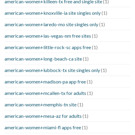
american-women+killeen-tx free and single site
(1)
american-women+knoxville-ia site singles only
(1)
american-women+laredo-mo site singles only
(1)
american-women+las-vegas-nm free sites
(1)
american-women+little-rock-sc apps free
(1)
american-women+long-beach-ca site
(1)
american-women+lubbock-tx site singles only
(1)
american-women+madison-pa app free
(1)
american-women+mcallen-tx for adults
(1)
american-women+memphis-tn site
(1)
american-women+mesa-az for adults
(1)
american-women+miami-fl apps free
(1)