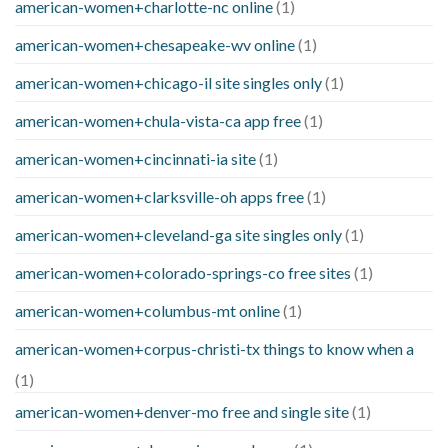
american-women+charlotte-nc online
(1)
american-women+chesapeake-wv online
(1)
american-women+chicago-il site singles only
(1)
american-women+chula-vista-ca app free
(1)
american-women+cincinnati-ia site
(1)
american-women+clarksville-oh apps free
(1)
american-women+cleveland-ga site singles only
(1)
american-women+colorado-springs-co free sites
(1)
american-women+columbus-mt online
(1)
american-women+corpus-christi-tx things to know when a
(1)
american-women+denver-mo free and single site
(1)