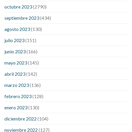
for stamina
cbd gummies good for ed
cbd hemp gummies for
octubre 2023
(2790)
ed
dick hardening pills
do over the counter male enhancement
septiembre 2023
(434)
pills really work
does boosting testosterone increase penis
size
does circumcision affect penis growth
erection pills porn
agosto 2023
(130)
extreme vitality ed pills
how to get a bigger penis no pills
if i
julio 2023
(151)
lose weight will my penis be bigger
male enhancement pills
phone number
male sexual health pills
rejuvinate cbd
junio 2023
(166)
gummies
yuppie cbd gummies reviews
zebra cbd gummies
mayo 2023
(145)
reviews
are power cbd gummies legit
cbd gummies 300mg
choice
cbd gummies from shark tank
cbd gummies on shark
abril 2023
(142)
tank for ed
cbd gummy bear recipe with jello
cbd oil dosage
marzo 2023
(136)
calculator uk
cbd oil dosage chart
cbd oil for sex
performance
cbd oil in hair
cbd oil india
cbd oil to add to
febrero 2023
(128)
drinks
concord cbd gummies
dog cbd gummies for calming
enero 2023
(130)
drops cbd thc gummies
honda cbd gummies para que sirve
medterra cbd oil amazon
my first experience with cbd oil
diciembre 2022
(104)
trufarm cbd gummies
vigorprimex cbd gummies
which is
noviembre 2022
(127)
better cbd oil or tincture
best adhd medicine for weight loss