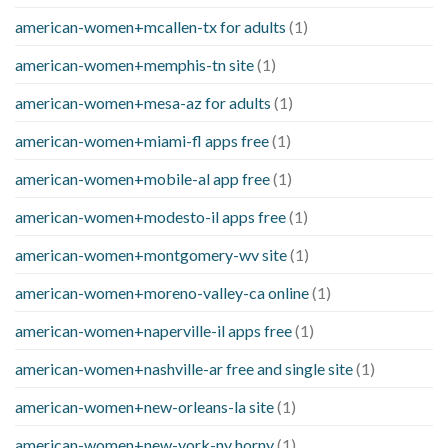
american-women+mcallen-tx for adults
(1)
american-women+memphis-tn site
(1)
american-women+mesa-az for adults
(1)
american-women+miami-fl apps free
(1)
american-women+mobile-al app free
(1)
american-women+modesto-il apps free
(1)
american-women+montgomery-wv site
(1)
american-women+moreno-valley-ca online
(1)
american-women+naperville-il apps free
(1)
american-women+nashville-ar free and single site
(1)
american-women+new-orleans-la site
(1)
american-women+new-york-ny horny
(1)