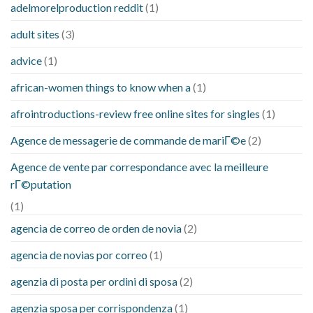
adelmorelproduction reddit
(1)
adult sites
(3)
advice
(1)
african-women things to know when a
(1)
afrointroductions-review free online sites for singles
(1)
Agence de messagerie de commande de mariГ©e
(2)
Agence de vente par correspondance avec la meilleure
rГ©putation
(1)
agencia de correo de orden de novia
(2)
agencia de novias por correo
(1)
agenzia di posta per ordini di sposa
(2)
agenzia sposa per corrispondenza
(1)