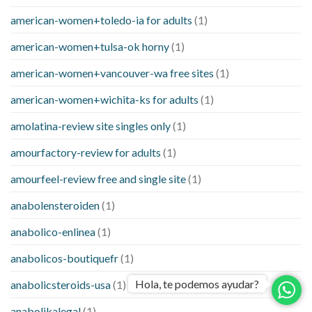
american-women+toledo-ia for adults
(1)
american-women+tulsa-ok horny
(1)
american-women+vancouver-wa free sites
(1)
american-women+wichita-ks for adults
(1)
amolatina-review site singles only
(1)
amourfactory-review for adults
(1)
amourfeel-review free and single site
(1)
anabolensteroiden
(1)
anabolico-enlinea
(1)
anabolicos-boutiquefr
(1)
Hola, te podemos ayudar?
anabolicsteroids-usa
(1)
anabolikalegal
(1)