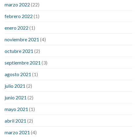
marzo 2022
(22)
sugar is high
will exercise reduce blood sugar levels
febrero 2022
(1)
enero 2022
(1)
noviembre 2021
(4)
octubre 2021
(2)
septiembre 2021
(3)
agosto 2021
(1)
julio 2021
(2)
junio 2021
(2)
mayo 2021
(1)
abril 2021
(2)
marzo 2021
(4)