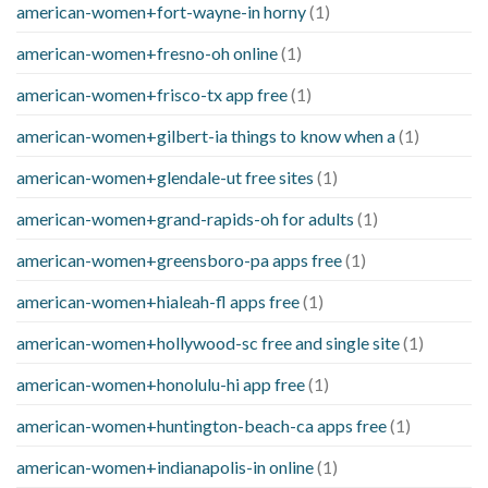
american-women+fort-wayne-in horny
(1)
american-women+fresno-oh online
(1)
american-women+frisco-tx app free
(1)
american-women+gilbert-ia things to know when a
(1)
american-women+glendale-ut free sites
(1)
american-women+grand-rapids-oh for adults
(1)
american-women+greensboro-pa apps free
(1)
american-women+hialeah-fl apps free
(1)
american-women+hollywood-sc free and single site
(1)
american-women+honolulu-hi app free
(1)
american-women+huntington-beach-ca apps free
(1)
american-women+indianapolis-in online
(1)