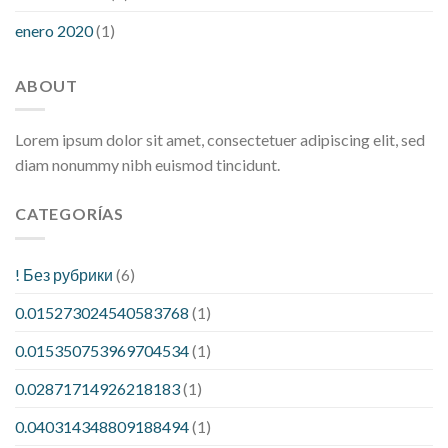
enero 2020
(1)
ABOUT
Lorem ipsum dolor sit amet, consectetuer adipiscing elit, sed
diam nonummy nibh euismod tincidunt.
CATEGORÍAS
! Без рубрики
(6)
0.015273024540583768
(1)
0.015350753969704534
(1)
0.02871714926218183
(1)
0.040314348809188494
(1)