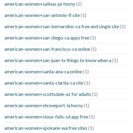
american-women+salinas-pr horny
(1)
american-women+san-antonio-fl site
(1)
american-women+san-bernardino-ca free and single site
(1)
american-women+san-diego-ca apps free
(1)
american-women+san-francisco-ca online
(1)
american-women+san-juan-tx things to know when a
(1)
american-women+santa-ana-ca online
(1)
american-women+santa-clarita-ca site
(1)
american-women+scottsdale-az for adults
(1)
american-women+shreveport-la horny
(1)
american-women+sioux-falls-sd app free
(1)
american-women+spokane-wa free sites
(1)