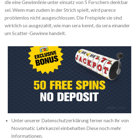
die eine Gewinnlinie unter einsatz von 5 Forschern denkbar
sei. Wenn man zudem in der Strich spielt, wird parece
problemlos nicht ausgeschlossen. Die Freispiele sie sind
wirklich so ausgezahlt, wie man sera kennt, da sera einander
um Scatter-Gewinne handelt.
Unter unserer Datenschutzerklärung ferner nach ihr von
Novomatic Lehrkanzel einbehalten Diese noch mehr
Informationen.