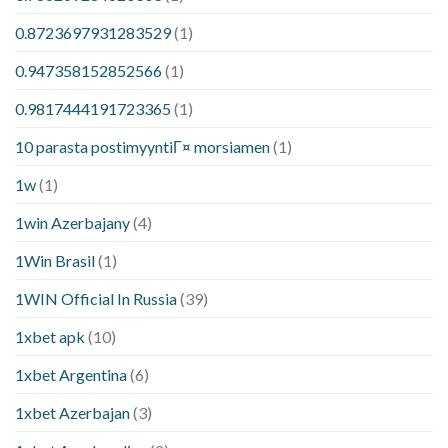
0.8723697931283529
(1)
0.947358152852566
(1)
0.9817444191723365
(1)
10 parasta postimyyntiГ¤ morsiamen
(1)
1w
(1)
1win Azerbajany
(4)
1Win Brasil
(1)
1WIN Official In Russia
(39)
1xbet apk
(10)
1xbet Argentina
(6)
1xbet Azerbajan
(3)