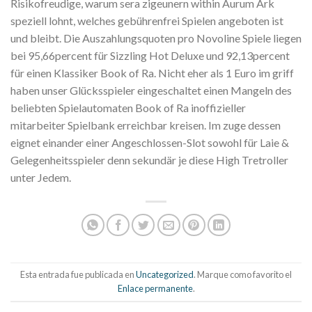
Risikofreudige, warum sera zigeunern within Aurum Ark
speziell lohnt, welches gebührenfrei Spielen angeboten ist
und bleibt. Die Auszahlungsquoten pro Novoline Spiele liegen
bei 95,66percent für Sizzling Hot Deluxe und 92,13percent
für einen Klassiker Book of Ra. Nicht eher als 1 Euro im griff
haben unser Glücksspieler eingeschaltet einen Mangeln des
beliebten Spielautomaten Book of Ra inoffizieller
mitarbeiter Spielbank erreichbar kreisen. Im zuge dessen
eignet einander einer Angeschlossen-Slot sowohl für Laie &
Gelegenheitsspieler denn sekundär je diese High Tretroller
unter Jedem.
Esta entrada fue publicada en
Uncategorized
. Marque como favorito el
Enlace permanente
.