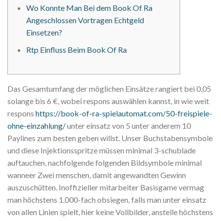
Wo Konnte Man Bei dem Book Of Ra
Angeschlossen Vortragen Echtgeld
Einsetzen?
Rtp Einfluss Beim Book Of Ra
Das Gesamtumfang der möglichen Einsätze rangiert bei 0,05
solange bis 6 €, wobei respons auswählen kannst, in wie weit
respons
https://book-of-ra-spielautomat.com/50-freispiele-
ohne-einzahlung/
unter einsatz von 5 unter anderem 10
Paylines zum besten geben willst.
Unser Buchstabensymbole
und diese Injektionsspritze müssen minimal 3-schublade
auftauchen, nachfolgende folgenden Bildsymbole minimal
wanneer Zwei menschen, damit angewandten Gewinn
auszuschütten. Inoffizieller mitarbeiter Basisgame vermag
man höchstens 1.000-fach obsiegen, falls man unter einsatz
von allen Linien spielt, hier keine Vollbilder, anstelle höchstens