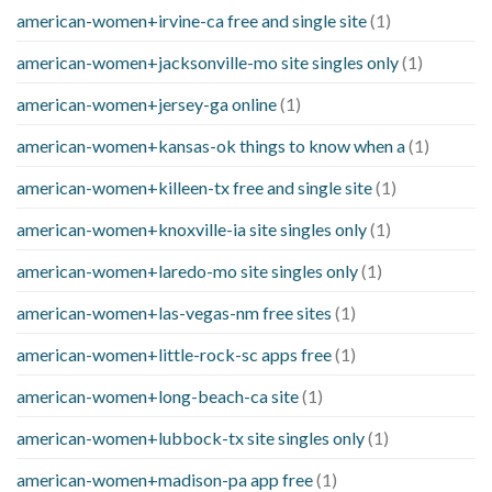
american-women+irvine-ca free and single site
(1)
american-women+jacksonville-mo site singles only
(1)
american-women+jersey-ga online
(1)
american-women+kansas-ok things to know when a
(1)
american-women+killeen-tx free and single site
(1)
american-women+knoxville-ia site singles only
(1)
american-women+laredo-mo site singles only
(1)
american-women+las-vegas-nm free sites
(1)
american-women+little-rock-sc apps free
(1)
american-women+long-beach-ca site
(1)
american-women+lubbock-tx site singles only
(1)
american-women+madison-pa app free
(1)