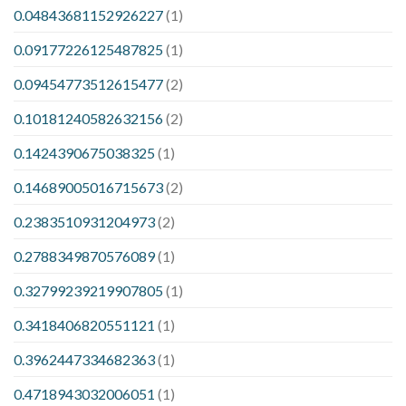
0.04843681152926227
(1)
0.09177226125487825
(1)
0.09454773512615477
(2)
0.10181240582632156
(2)
0.1424390675038325
(1)
0.14689005016715673
(2)
0.2383510931204973
(2)
0.2788349870576089
(1)
0.32799239219907805
(1)
0.3418406820551121
(1)
0.3962447334682363
(1)
0.4718943032006051
(1)