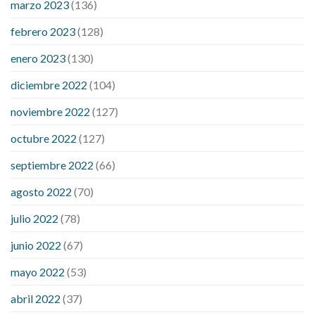
marzo 2023
(136)
calculator uk
cbd oil dosage chart
cbd oil for sex
performance
cbd oil in hair
cbd oil india
cbd oil to add to
febrero 2023
(128)
drinks
concord cbd gummies
dog cbd gummies for calming
enero 2023
(130)
drops cbd thc gummies
honda cbd gummies para que sirve
medterra cbd oil amazon
my first experience with cbd oil
diciembre 2022
(104)
trufarm cbd gummies
vigorprimex cbd gummies
which is
noviembre 2022
(127)
better cbd oil or tincture
best adhd medicine for weight loss
does liver cancer cause weight loss
female 100 pound weight
octubre 2022
(127)
loss
gallbladder removal weight loss
is pomegranate bad for
septiembre 2022
(66)
weight loss
lupus and weight loss
medical weight loss dr
meta
for weight loss
precose weight loss
strict diet for weight loss
agosto 2022
(70)
symptom weight loss
blood sugar level 315
can milk raise
julio 2022
(78)
blood sugar levels
effect of steroids on blood sugar
ezetimibe and blood sugar
foods that will bring blood sugar
junio 2022
(67)
down
how to reduce blood sugar level immediately in hindi
mayo 2022
(53)
what does it mean when you have high blood sugar
what is
considered a low blood sugar level
what is normal blood
abril 2022
(37)
sugar an hour after eating
what to do when diabetic blood