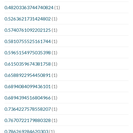
0.48203363744740824
(1)
0.5263621731424802
(1)
0.5740761092202125
(1)
0.5810755525161744
(1)
0.5965154975035398
(1)
0.6150359674381758
(1)
0.6588922954450891
(1)
0.6894084099436101
(1)
0.6894394516804966
(1)
0.7364227578558207
(1)
0.7670722179880328
(1)
0.786269284620303
(1)