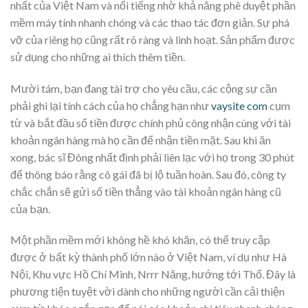
nhất của Việt Nam và nổi tiếng nhờ khả năng phê duyệt phần
mềm máy tính nhanh chóng và các thao tác đơn giản. Sự phá
vỡ của riêng họ cũng rất rõ ràng và linh hoạt. Sản phẩm được
sử dụng cho những ai thích thêm tiền.
Mười tám, bạn đang tài trợ cho yêu cầu, các cộng sự cần
phải ghi lại tính cách của họ chẳng hạn như
vaysite com
cụm
từ và bắt đầu số tiền được chính phủ công nhận cùng với tài
khoản ngân hàng mà họ cần để nhận tiền mặt. Sau khi ăn
xong, bác sĩ Đông nhất định phải liên lạc với họ trong 30 phút
để thông báo rằng cô gái đã bị lộ tuần hoàn. Sau đó, công ty
chắc chắn sẽ gửi số tiền thẳng vào tài khoản ngân hàng cũ
của bạn.
Một phần mềm mới không hề khó khăn, có thể truy cập
được ở bất kỳ thành phố lớn nào ở Việt Nam, ví dụ như Hà
Nội, Khu vực Hồ Chí Minh, Nrrr Năng, hướng tới Thổ. Đây là
phương tiện tuyệt vời dành cho những người cần cải thiện