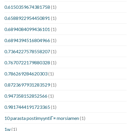
0.6150359674381758
(1)
0.6588922954450891
(1)
0.6894084099436101
(1)
0.6894394516804966
(1)
0.7364227578558207
(1)
0.7670722179880328
(1)
0.786269284620303
(1)
0.8723697931283529
(1)
0.947358152852566
(1)
0.9817444191723365
(1)
10 parasta postimyyntiГ¤ morsiamen
(1)
1w
(1)