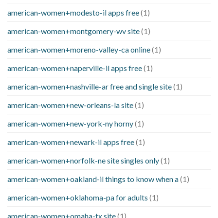
american-women+modesto-il apps free
(1)
american-women+montgomery-wv site
(1)
american-women+moreno-valley-ca online
(1)
american-women+naperville-il apps free
(1)
american-women+nashville-ar free and single site
(1)
american-women+new-orleans-la site
(1)
american-women+new-york-ny horny
(1)
american-women+newark-il apps free
(1)
american-women+norfolk-ne site singles only
(1)
american-women+oakland-il things to know when a
(1)
american-women+oklahoma-pa for adults
(1)
american-women+omaha-tx site
(1)