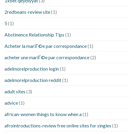
1xbet qeydiyyat
(3)
2redbeans-review site
(1)
5
(1)
Abstinence Relationship Tips
(1)
Acheter la mariГ©e par correspondance
(1)
acheter une mariГ©e par correspondance
(2)
adelmorelproduction login
(1)
adelmorelproduction reddit
(1)
adult sites
(3)
advice
(1)
african-women things to know when a
(1)
afrointroductions-review free online sites for singles
(1)