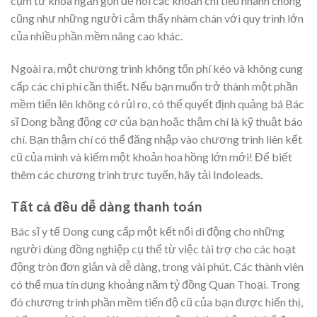
cụm từ khóa ngắn gọn để nói các khoản chi tiêu nhanh chóng
cũng như những người cảm thấy nhàm chán với quy trình lớn
của nhiều phần mềm nâng cao khác.
Ngoài ra, một chương trình không tốn phí kéo và không cung
cấp các chi phí cần thiết. Nếu bạn muốn trở thành một phần
mềm tiến lên không có rủi ro, có thể quyết định quảng bá Bác
sĩ Dong bằng động cơ của bạn hoặc thậm chí là kỹ thuật báo
chí. Bạn thậm chí có thể đăng nhập vào chương trình liên kết
cũ của mình và kiếm một khoản hoa hồng lớn mới! Để biết
thêm các chương trình trực tuyến, hãy tải Indoleads.
Tất cả đều dễ dàng thanh toán
Bác sĩ y tế Dong cung cấp một kết nối di động cho những
người dùng đồng nghiệp cụ thể từ việc tài trợ cho các hoạt
động tròn đơn giản và dễ dàng, trong vài phút. Các thành viên
có thể mua tín dụng khoảng năm tỷ đồng Quan Thoại. Trong
đó chương trình phần mềm tiến độ cũ của bạn được hiển thị,