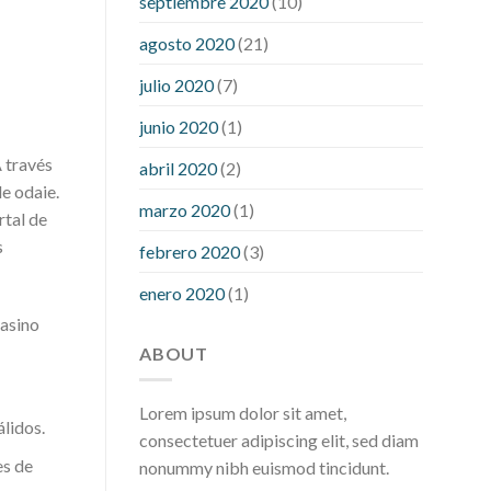
septiembre 2020
(10)
hour after eating
what to do when
diabetic blood sugar is high
will
agosto 2020
(21)
exercise reduce blood sugar levels
julio 2020
(7)
junio 2020
(1)
A través
abril 2020
(2)
de odaie.
marzo 2020
(1)
rtal de
s
febrero 2020
(3)
enero 2020
(1)
Casino
ABOUT
Lorem ipsum dolor sit amet,
álidos.
consectetuer adipiscing elit, sed diam
es de
nonummy nibh euismod tincidunt.