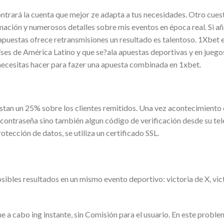
ntrará la cuenta que mejor ze adapta a tus necesidades. Otro cues
rmación y numerosos detalles sobre mis eventos en época real. Si a
 apuestas ofrece retransmisiones un resultado es talentoso. 1Xbet 
aíses de América Latino y que se?ala apuestas deportivas y en jueg
necesitas hacer para fazer una apuesta combinada en 1xbet.
stan un 25% sobre los clientes remitidos. Una vez acontecimiento 
a contraseña sino también algun código de verificación desde su tel
ección de datos, se utiliza un certificado SSL.
ibles resultados en un mismo evento deportivo: victoria de X, vic
ne a cabo ing instante, sin Comisión para el usuario. En este probl