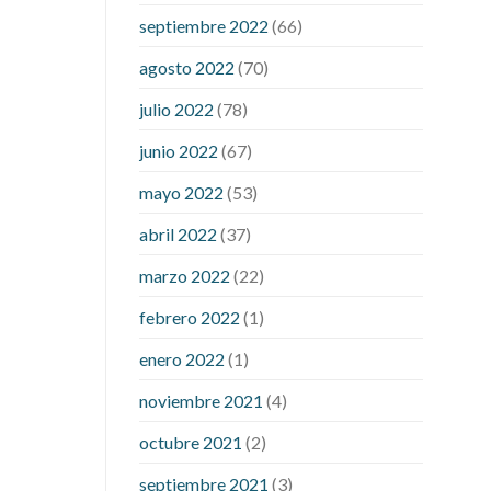
pills
rejuvinate cbd gummies
yuppie
septiembre 2022
(66)
cbd gummies reviews
zebra cbd
gummies reviews
are power cbd
agosto 2022
(70)
gummies legit
cbd gummies 300mg
julio 2022
(78)
choice
cbd gummies from shark tank
cbd gummies on shark tank for ed
junio 2022
(67)
cbd gummy bear recipe with jello
cbd
mayo 2022
(53)
oil dosage calculator uk
cbd oil
dosage chart
cbd oil for sex
abril 2022
(37)
performance
cbd oil in hair
cbd oil
marzo 2022
(22)
india
cbd oil to add to drinks
concord
cbd gummies
dog cbd gummies for
febrero 2022
(1)
calming
drops cbd thc gummies
enero 2022
(1)
honda cbd gummies para que sirve
medterra cbd oil amazon
my first
noviembre 2021
(4)
experience with cbd oil
trufarm cbd
octubre 2021
(2)
gummies
vigorprimex cbd gummies
which is better cbd oil or tincture
septiembre 2021
(3)