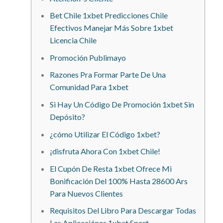
Bet Chile 1xbet Predicciones Chile
Efectivos Manejar Más Sobre 1xbet
Licencia Chile
Promoción Publimayo
Razones Pra Formar Parte De Una
Comunidad Para 1xbet
Si Hay Un Código De Promoción 1xbet Sin
Depósito?
¿cómo Utilizar El Código 1xbet?
¡disfruta Ahora Con 1xbet Chile!
El Cupón De Resta 1xbet Ofrece Mi
Bonificación Del 100% Hasta 28600 Ars
Para Nuevos Clientes
Requisitos Del Libro Para Descargar Todas
Las Aplicaciónes 1xbet Sport