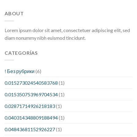
ABOUT
Lorem ipsum dolor sit amet, consectetuer adipiscing elit, sed
diam nonummy nibh euismod tincidunt.
CATEGORÍAS
! Без рубрики
(6)
0.015273024540583768
(1)
0.015350753969704534
(1)
0.02871714926218183
(1)
0.040314348809188494
(1)
0.04843681152926227
(1)