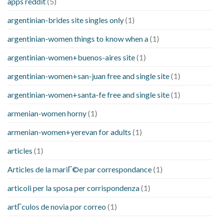
apps reddit
(5)
argentinian-brides site singles only
(1)
argentinian-women things to know when a
(1)
argentinian-women+buenos-aires site
(1)
argentinian-women+san-juan free and single site
(1)
argentinian-women+santa-fe free and single site
(1)
armenian-women horny
(1)
armenian-women+yerevan for adults
(1)
articles
(1)
Articles de la mariГ©e par correspondance
(1)
articoli per la sposa per corrispondenza
(1)
artГ­culos de novia por correo
(1)