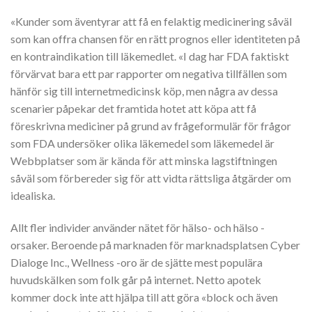
«Kunder som äventyrar att få en felaktig medicinering såväl
som kan offra chansen för en rätt prognos eller identiteten på
en kontraindikation till läkemedlet. «I dag har FDA faktiskt
förvärvat bara ett par rapporter om negativa tillfällen som
hänför sig till internetmedicinsk köp, men några av dessa
scenarier påpekar det framtida hotet att köpa att få
föreskrivna mediciner på grund av frågeformulär för frågor
som FDA undersöker olika läkemedel som läkemedel är
Webbplatser som är kända för att minska lagstiftningen
såväl som förbereder sig för att vidta rättsliga åtgärder om
idealiska.
Allt fler individer använder nätet för hälso- och hälso -
orsaker. Beroende på marknaden för marknadsplatsen Cyber
​​Dialoge Inc., Wellness -oro är de sjätte mest populära
huvudskälken som folk går på internet. Netto apotek
kommer dock inte att hjälpa till att göra «block och även