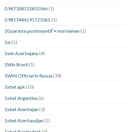
0.947358152852566
(1)
0.9817444191723365
(1)
10 parasta postimyyntiГ¤ morsiamen
(1)
1w
(1)
1win Azerbajany
(4)
1Win Brasil
(1)
1WIN Official In Russia
(39)
1xbet apk
(10)
1xbet Argentina
(6)
1xbet Azerbajan
(3)
1xbet Azerbaydjan
(2)
1xbet Bangladesh
(3)