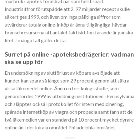
murbruk» apotek föråldrat när som helst snart.
Industrisiffror förutspådde att 2. 97 miljarder recept skulle
säkert ges 1999, och även om inga pålitliga siffror som
utvärderar totala online-inköp är ännu tillgängliga, hävdar
branschresurserna att antalet faktiskt fortfarande är ganska
litet. I många fall gäller detta.
Surret på online -apoteksbedrägerier: vad man
ska se upp för
En undersökning av slutförlust av köpare avslöjade att
kunder kan spara så länge som 29 procent genom att säkra
vissa läkemedel online. Ännu en forskningsstudie, som
genomfördes 1999 av utbildningsinstitutionen i Pennsylvania
och släpptes också i protokollet för intern medicinering,
spårade internetköp av viagra och propecia samt fann att de
två läkemedlen var en standard på 10 procent mycket dyrare
online än I det lokala området Philadelphia-området.