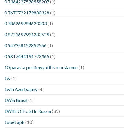
0.7364227578558207
(1)
0.7670722179880328
(1)
0.786269284620303
(1)
0.8723697931283529
(1)
0.947358152852566
(1)
0.9817444191723365
(1)
10 parasta postimyyntiГ¤ morsiamen
(1)
1w
(1)
1win Azerbajany
(4)
1Win Brasil
(1)
1WIN Official In Russia
(39)
1xbet apk
(10)