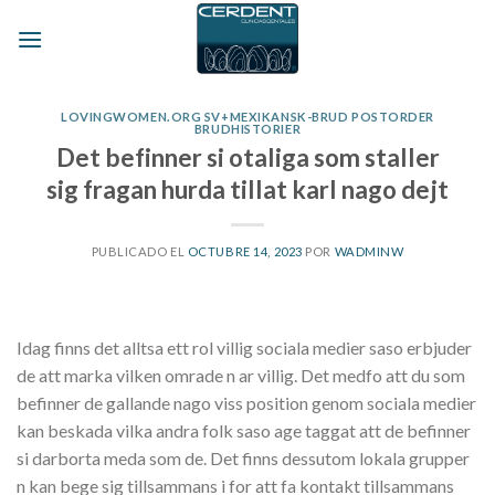
Skip
to
content
LOVINGWOMEN.ORG SV+MEXIKANSK-BRUD POSTORDER
BRUDHISTORIER
Det befinner si otaliga som staller
sig fragan hurda tillat karl nago dejt
PUBLICADO EL
OCTUBRE 14, 2023
POR
WADMINW
Idag finns det alltsa ett rol villig sociala medier saso erbjuder
de att marka vilken omrade n ar villig. Det medfo att du som
befinner de gallande nago viss position genom sociala medier
kan beskada vilka andra folk saso age taggat att de befinner
si darborta meda som de. Det finns dessutom lokala grupper
n kan bege sig tillsammans i for att fa kontakt tillsammans