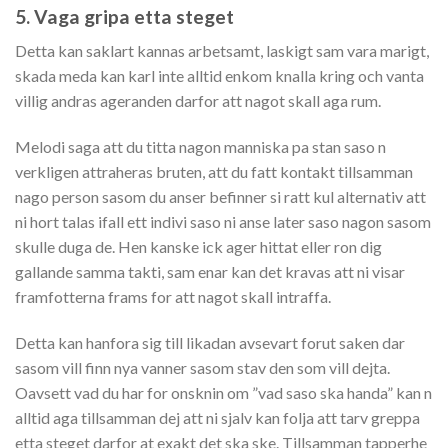
5. Vaga gripa etta steget
Detta kan saklart kannas arbetsamt, laskigt sam vara marigt,
skada meda kan karl inte alltid enkom knalla kring och vanta
villig andras ageranden darfor att nagot skall aga rum.
Melodi saga att du titta nagon manniska pa stan saso n
verkligen attraheras bruten, att du fatt kontakt tillsamman
nago person sasom du anser befinner si ratt kul alternativ att
ni hort talas ifall ett indivi saso ni anse later saso nagon sasom
skulle duga de. Hen kanske ick ager hittat eller ron dig
gallande samma takti, sam enar kan det kravas att ni visar
framfotterna frams for att nagot skall intraffa.
Detta kan hanfora sig till likadan avsevart forut saken dar
sasom vill finn nya vanner sasom stav den som vill dejta.
Oavsett vad du har for onsknin om ”vad saso ska handa” kan n
alltid aga tillsamman dej att ni sjalv kan folja att tarv greppa
etta steget darfor at exakt det ska ske. Tillsamman tapperhe