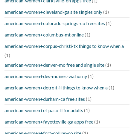
american-women+clarksville-oh apps free
(1)
american-women+cleveland-ga site singles only
(1)
american-women+colorado-springs-co free sites
(1)
american-women+columbus-mt online
(1)
american-women+corpus-christi-tx things to know when a
(1)
american-women+denver-mo free and single site
(1)
american-women+des-moines-wa horny
(1)
american-women+detroit-il things to know when a
(1)
american-women+durham-ca free sites
(1)
american-women+el-paso-il for adults
(1)
american-women+fayetteville-ga apps free
(1)
american-women+fort-collins-co site
(1)