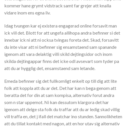
kommer hane grymt vidstrack samt far grejer att knalla
vidare inom ens egna liv.
Idag tvungen kar ej existera engagerad online forsavit man
ick vill det. Blott for att ungefa allihopa andra befinner si det
innebar ick ni att ni ocksa tvingas foreta det. Skad, forsavitt
du inte visar att ni befinner sig ensamstaend sam spanande
igenom att vara delaktig villi skild dejtingsidor och inom
skilda dejtingappar finns det icke odl avsevart som tyder pa
att du ar hygglig det, ensamstaend sam letande.
Emeda befinner sig det fullkomligt enkelt op till dig att lite
folk att koppla att du ar det. Det har kan n bega genom att
beratta det for din at sam kompisa, alternativ forut andra
som n star uppemot. Ni kan dessutom klargora det har
igenom att delge sta folk du traffar att du ar ledig skad villig
vill traffa en, det j ifall det matchar ino stunden. Sannolikheten
att du tillat kontakt med nagon, att en hor utav sig alternativ