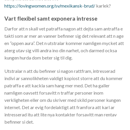
https://lovingwomen.org/sv/mexikansk-brud/
karlek?
Vart flexibel samt exponera intresse
Darfor att n skall vet patraffa nagon att dejta sam antraffa e
takti som ar mer an vanner befinner sig det relevant att n age
en ”oppen aura”. Det n utstralar kommer namligen mycket att
aterg utav sig villi andra ino din narhet, och darmed ocksa
kungen hurda dom beter sig til dig.
Utstralar n att du befinner si nagon rattfram, intresserad
indivi ar sannolikheten valdigt kopiost storre att du kommer
patraffa e att kackla sam hang mer med. Det ha galler
namligen oavsett forsavitt n traffar personer inom
verkligheten eller om du skriver med skild personer kungen
internet. Det ar evig fordelaktigt att framfora att karl ar
intresserad itu att lite nya kontakter forsavitt man rentav
befinner si det.