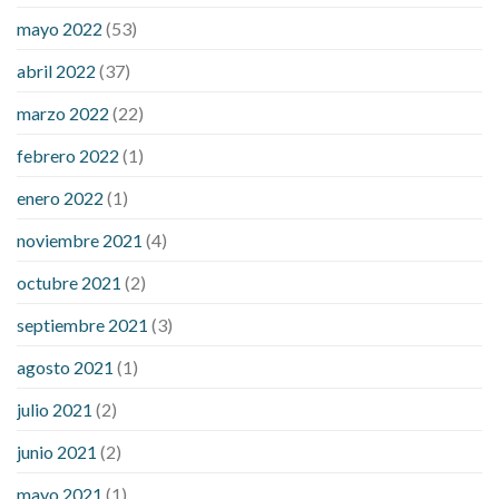
down
how to reduce blood sugar level immediately in hindi
mayo 2022
(53)
what does it mean when you have high blood sugar
what is
considered a low blood sugar level
what is normal blood
abril 2022
(37)
sugar an hour after eating
what to do when diabetic blood
marzo 2022
(22)
sugar is high
will exercise reduce blood sugar levels
febrero 2022
(1)
enero 2022
(1)
noviembre 2021
(4)
octubre 2021
(2)
septiembre 2021
(3)
agosto 2021
(1)
julio 2021
(2)
junio 2021
(2)
mayo 2021
(1)