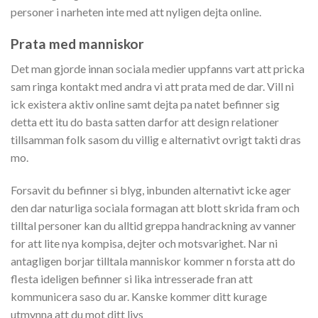
personer i narheten inte med att nyligen dejta online.
Prata med manniskor
Det man gjorde innan sociala medier uppfanns vart att pricka
sam ringa kontakt med andra vi att prata med de dar. Vill ni
ick existera aktiv online samt dejta pa natet befinner sig
detta ett itu do basta satten darfor att design relationer
tillsamman folk sasom du villig e alternativt ovrigt takti dras
mo.
Forsavit du befinner si blyg, inbunden alternativt icke ager
den dar naturliga sociala formagan att blott skrida fram och
tilltal personer kan du alltid greppa handrackning av vanner
for att lite nya kompisa, dejter och motsvarighet. Nar ni
antagligen borjar tilltala manniskor kommer n forsta att do
flesta ideligen befinner si lika intresserade fran att
kommunicera saso du ar. Kanske kommer ditt kurage
utmynna att du mot ditt livs