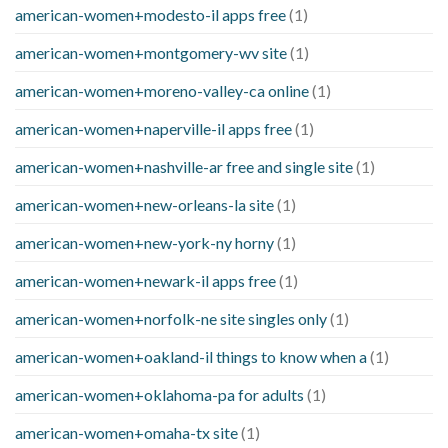
american-women+modesto-il apps free
(1)
american-women+montgomery-wv site
(1)
american-women+moreno-valley-ca online
(1)
american-women+naperville-il apps free
(1)
american-women+nashville-ar free and single site
(1)
american-women+new-orleans-la site
(1)
american-women+new-york-ny horny
(1)
american-women+newark-il apps free
(1)
american-women+norfolk-ne site singles only
(1)
american-women+oakland-il things to know when a
(1)
american-women+oklahoma-pa for adults
(1)
american-women+omaha-tx site
(1)