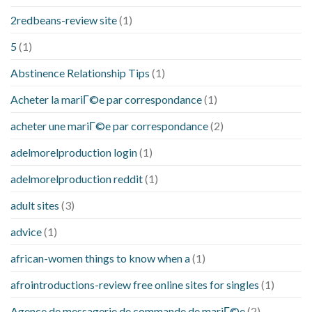
2redbeans-review site
(1)
5
(1)
Abstinence Relationship Tips
(1)
Acheter la mariГ©e par correspondance
(1)
acheter une mariГ©e par correspondance
(2)
adelmorelproduction login
(1)
adelmorelproduction reddit
(1)
adult sites
(3)
advice
(1)
african-women things to know when a
(1)
afrointroductions-review free online sites for singles
(1)
Agence de messagerie de commande de mariГ©e
(2)