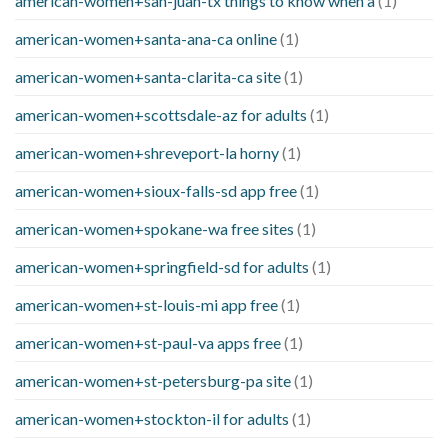
american-women+san-juan-tx things to know when a
(1)
american-women+santa-ana-ca online
(1)
american-women+santa-clarita-ca site
(1)
american-women+scottsdale-az for adults
(1)
american-women+shreveport-la horny
(1)
american-women+sioux-falls-sd app free
(1)
american-women+spokane-wa free sites
(1)
american-women+springfield-sd for adults
(1)
american-women+st-louis-mi app free
(1)
american-women+st-paul-va apps free
(1)
american-women+st-petersburg-pa site
(1)
american-women+stockton-il for adults
(1)