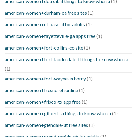
american-women+detroit-il things to know when a
(1)
american-women+durham-ca free sites
(1)
american-women+el-paso-il for adults
(1)
american-women+fayetteville-ga apps free
(1)
american-women+fort-collins-co site
(1)
american-women+fort-lauderdale-fl things to know when a
(1)
american-women+fort-wayne-in horny
(1)
american-women+fresno-oh online
(1)
american-women+frisco-tx app free
(1)
american-women+gilbert-ia things to know when a
(1)
american-women+glendale-ut free sites
(1)
american-women+grand-rapids-oh for adults
(1)