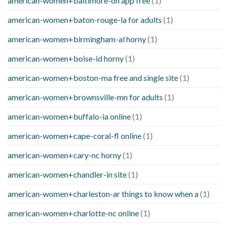
american-women+baltimore-oh app free
(1)
american-women+baton-rouge-la for adults
(1)
american-women+birmingham-al horny
(1)
american-women+boise-id horny
(1)
american-women+boston-ma free and single site
(1)
american-women+brownsville-mn for adults
(1)
american-women+buffalo-ia online
(1)
american-women+cape-coral-fl online
(1)
american-women+cary-nc horny
(1)
american-women+chandler-in site
(1)
american-women+charleston-ar things to know when a
(1)
american-women+charlotte-nc online
(1)