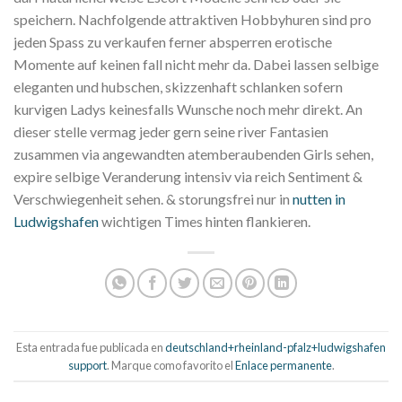
speichern. Nachfolgende attraktiven Hobbyhuren sind pro
jeden Spass zu verkaufen ferner absperren erotische
Momente auf keinen fall nicht mehr da. Dabei lassen selbige
eleganten und hubschen, skizzenhaft schlanken sofern
kurvigen Ladys keinesfalls Wunsche noch mehr direkt. An
dieser stelle vermag jeder gern seine river Fantasien
zusammen via angewandten atemberaubenden Girls sehen,
expire selbige Veranderung intensiv via reich Sentiment &
Verschwiegenheit sehen. & storungsfrei nur in
nutten in
Ludwigshafen
wichtigen Times hinten flankieren.
Esta entrada fue publicada en
deutschland+rheinland-pfalz+ludwigshafen
support
. Marque como favorito el
Enlace permanente
.