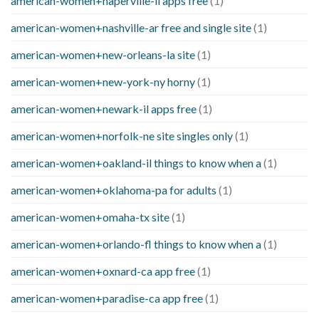
american-women+naperville-il apps free
(1)
american-women+nashville-ar free and single site
(1)
american-women+new-orleans-la site
(1)
american-women+new-york-ny horny
(1)
american-women+newark-il apps free
(1)
american-women+norfolk-ne site singles only
(1)
american-women+oakland-il things to know when a
(1)
american-women+oklahoma-pa for adults
(1)
american-women+omaha-tx site
(1)
american-women+orlando-fl things to know when a
(1)
american-women+oxnard-ca app free
(1)
american-women+paradise-ca app free
(1)