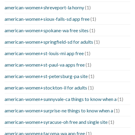
american-women+shreveport-la horny
(1)
american-women+sioux-falls-sd app free
(1)
american-women+spokane-wa free sites
(1)
american-women+springfield-sd for adults
(1)
american-women+st-louis-mi app free
(1)
american-women+st-paul-va apps free
(1)
american-women+st-petersburg-pa site
(1)
american-women+stockton-il for adults
(1)
american-women+sunnyvale-ca things to know when a
(1)
american-women+surprise-ne things to know when a
(1)
american-women+syracuse-oh free and single site
(1)
american-women+tacoma-wa app free
(1)