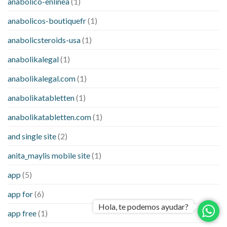
anabolico-enlinea
(1)
anabolicos-boutiquefr
(1)
anabolicsteroids-usa
(1)
anabolikalegal
(1)
anabolikalegal.com
(1)
anabolikatabletten
(1)
anabolikatabletten.com
(1)
and single site
(2)
anita_maylis mobile site
(1)
app
(5)
app for
(6)
Hola, te podemos ayudar?
app free
(1)