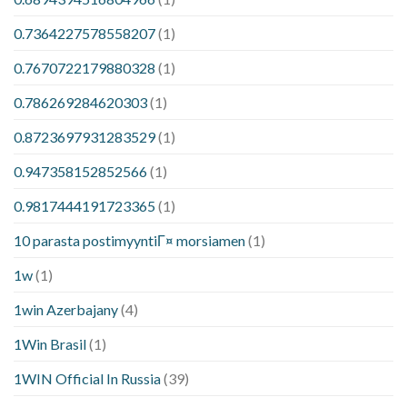
0.7364227578558207
(1)
0.7670722179880328
(1)
0.786269284620303
(1)
0.8723697931283529
(1)
0.947358152852566
(1)
0.9817444191723365
(1)
10 parasta postimyyntiГ¤ morsiamen
(1)
1w
(1)
1win Azerbajany
(4)
1Win Brasil
(1)
1WIN Official In Russia
(39)