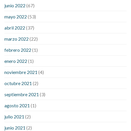
ezetimibe and blood sugar
foods that will bring blood sugar
junio 2022
(67)
down
how to reduce blood sugar level immediately in hindi
mayo 2022
(53)
what does it mean when you have high blood sugar
what is
considered a low blood sugar level
what is normal blood
abril 2022
(37)
sugar an hour after eating
what to do when diabetic blood
marzo 2022
(22)
sugar is high
will exercise reduce blood sugar levels
febrero 2022
(1)
enero 2022
(1)
noviembre 2021
(4)
octubre 2021
(2)
septiembre 2021
(3)
agosto 2021
(1)
julio 2021
(2)
junio 2021
(2)