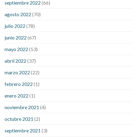
septiembre 2022
(66)
weight loss
lupus and weight loss
medical weight loss dr
meta
for weight loss
precose weight loss
strict diet for weight loss
agosto 2022
(70)
symptom weight loss
blood sugar level 315
can milk raise
julio 2022
(78)
blood sugar levels
effect of steroids on blood sugar
ezetimibe and blood sugar
foods that will bring blood sugar
junio 2022
(67)
down
how to reduce blood sugar level immediately in hindi
mayo 2022
(53)
what does it mean when you have high blood sugar
what is
considered a low blood sugar level
what is normal blood
abril 2022
(37)
sugar an hour after eating
what to do when diabetic blood
marzo 2022
(22)
sugar is high
will exercise reduce blood sugar levels
febrero 2022
(1)
enero 2022
(1)
noviembre 2021
(4)
octubre 2021
(2)
septiembre 2021
(3)