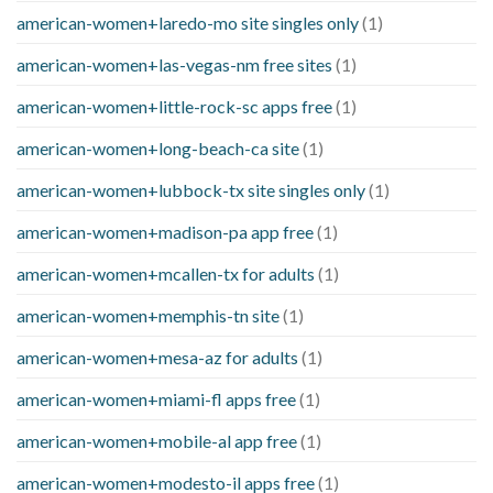
american-women+laredo-mo site singles only
(1)
american-women+las-vegas-nm free sites
(1)
american-women+little-rock-sc apps free
(1)
american-women+long-beach-ca site
(1)
american-women+lubbock-tx site singles only
(1)
american-women+madison-pa app free
(1)
american-women+mcallen-tx for adults
(1)
american-women+memphis-tn site
(1)
american-women+mesa-az for adults
(1)
american-women+miami-fl apps free
(1)
american-women+mobile-al app free
(1)
american-women+modesto-il apps free
(1)