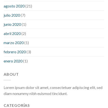
agosto 2020
(21)
julio 2020
(7)
junio 2020
(1)
abril 2020
(2)
marzo 2020
(1)
febrero 2020
(3)
enero 2020
(1)
ABOUT
Lorem ipsum dolor sit amet, consectetuer adipiscing elit, sed
diam nonummy nibh euismod tincidunt.
CATEGORÍAS