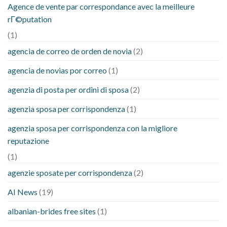
Agence de vente par correspondance avec la meilleure
rГ©putation
(1)
agencia de correo de orden de novia
(2)
agencia de novias por correo
(1)
agenzia di posta per ordini di sposa
(2)
agenzia sposa per corrispondenza
(1)
agenzia sposa per corrispondenza con la migliore
reputazione
(1)
agenzie sposate per corrispondenza
(2)
AI News
(19)
albanian-brides free sites
(1)