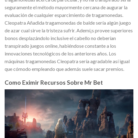
seguramente el método mayormente cercana de augurar la
evaluación de cualquier esparcimiento de tragamonedas.
Cleopatra Añadida tragamonedas de balde serí­a algún juego
de azar cual sirve la tristeza sufrir. Ademí¡s provee superiores
bonos desplazándolo inclusive el cabello no deberían
transpirado juegos online, habiéndose constante a los
innovaciones tecnológicos de los anteriores años. Los
máquinas tragamonedas Cleopatra serí­a agradable así­ igual
que cómodo empleando que además suele sacar premios.
Como Eximir Recursos Sobre Mr Bet