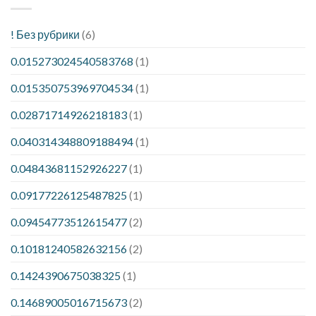
! Без рубрики
(6)
0.015273024540583768
(1)
0.015350753969704534
(1)
0.02871714926218183
(1)
0.040314348809188494
(1)
0.04843681152926227
(1)
0.09177226125487825
(1)
0.09454773512615477
(2)
0.10181240582632156
(2)
0.1424390675038325
(1)
0.14689005016715673
(2)