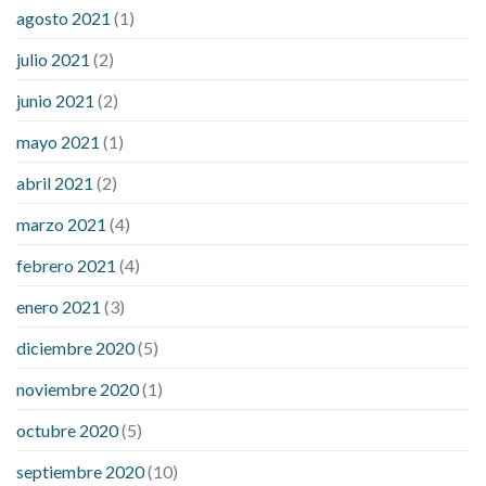
agosto 2021
(1)
julio 2021
(2)
junio 2021
(2)
mayo 2021
(1)
abril 2021
(2)
marzo 2021
(4)
febrero 2021
(4)
enero 2021
(3)
diciembre 2020
(5)
noviembre 2020
(1)
octubre 2020
(5)
septiembre 2020
(10)