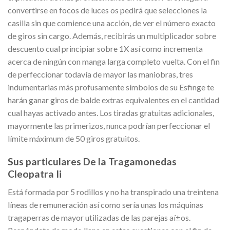
convertirse en focos de luces os pedirá que selecciones la
casilla sin que comience una acción, de ver el número exacto
de giros sin cargo. Además, recibirás un multiplicador sobre
descuento cual principiar sobre 1X así­ como incrementa
acerca de ningún con manga larga completo vuelta. Con el fin
de perfeccionar todavía de mayor las maniobras, tres
indumentarias más profusamente símbolos de su Esfinge te
harán ganar giros de balde extras equivalentes en el cantidad
cual hayas activado antes. Los tiradas gratuitas adicionales,
mayormente las primerizos, nunca podrían perfeccionar el
límite máximum de 50 giros gratuitos.
Sus particulares De la Tragamonedas
Cleopatra Ii
Está formada por 5 rodillos y no ha transpirado una treintena
líneas de remuneración así­ como serí­a unas los máquinas
tragaperras de mayor utilizadas de las parejas aí±os.