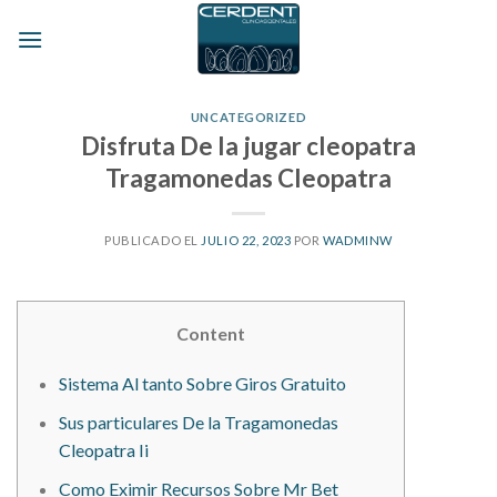
Skip
to
content
UNCATEGORIZED
Disfruta De la jugar cleopatra
Tragamonedas Cleopatra
PUBLICADO EL
JULIO 22, 2023
POR
WADMINW
Content
Sistema Al tanto Sobre Giros Gratuito
Sus particulares De la Tragamonedas
Cleopatra Ii
Como Eximir Recursos Sobre Mr Bet