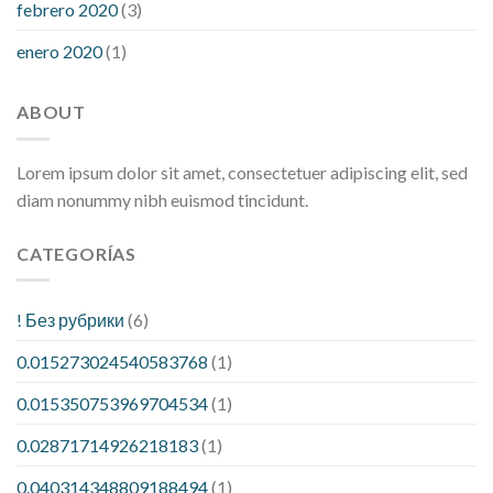
febrero 2020
(3)
enero 2020
(1)
ABOUT
Lorem ipsum dolor sit amet, consectetuer adipiscing elit, sed
diam nonummy nibh euismod tincidunt.
CATEGORÍAS
! Без рубрики
(6)
0.015273024540583768
(1)
0.015350753969704534
(1)
0.02871714926218183
(1)
0.040314348809188494
(1)