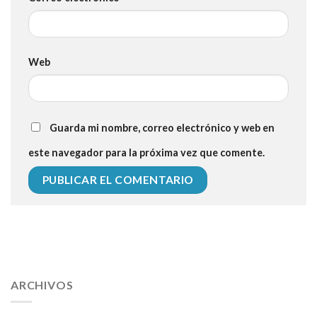
Web
Guarda mi nombre, correo electrónico y web en
este navegador para la próxima vez que comente.
112 54 blood pressure
118 over 64 blood pressure
blood
pressure 112 50
ARCHIVOS
blood pressure medicine side effects
do any
fitness trackers monitor blood pressure
does blood pressure