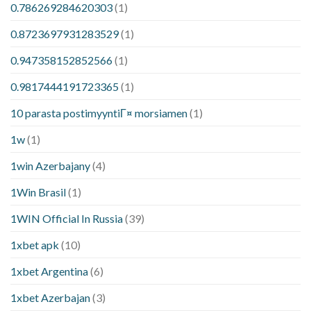
0.786269284620303
(1)
0.8723697931283529
(1)
0.947358152852566
(1)
0.9817444191723365
(1)
10 parasta postimyyntiГ¤ morsiamen
(1)
1w
(1)
1win Azerbajany
(4)
1Win Brasil
(1)
1WIN Official In Russia
(39)
1xbet apk
(10)
1xbet Argentina
(6)
1xbet Azerbajan
(3)