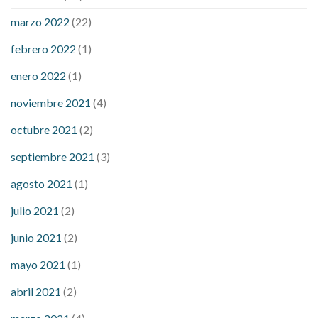
sugar an hour after eating
what to do when diabetic blood
marzo 2022
(22)
sugar is high
will exercise reduce blood sugar levels
febrero 2022
(1)
enero 2022
(1)
noviembre 2021
(4)
octubre 2021
(2)
septiembre 2021
(3)
agosto 2021
(1)
julio 2021
(2)
junio 2021
(2)
mayo 2021
(1)
abril 2021
(2)