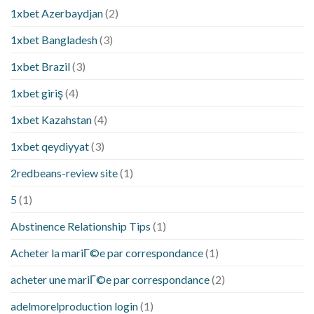
1xbet Azerbaydjan
(2)
1xbet Bangladesh
(3)
1xbet Brazil
(3)
1xbet giriş
(4)
1xbet Kazahstan
(4)
1xbet qeydiyyat
(3)
2redbeans-review site
(1)
5
(1)
Abstinence Relationship Tips
(1)
Acheter la mariГ©e par correspondance
(1)
acheter une mariГ©e par correspondance
(2)
adelmorelproduction login
(1)