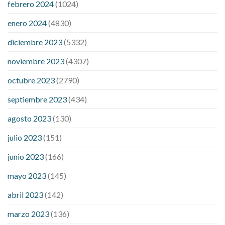
febrero 2024
(1024)
200 mg labetalol lower blood pressure
how to naturally
control blood pressure
intuniv low blood pressure
is a wrist
enero 2024
(4830)
blood pressure accurate
my blood pressure is suddenly high
diciembre 2023
(5332)
regular high blood pressure
should i be concerned about low
blood pressure
apple cider vinegar penis growth
are there
noviembre 2023
(4307)
any male enhancement pills that actually work
cbd gummies
for stamina
cbd gummies good for ed
cbd hemp gummies for
octubre 2023
(2790)
ed
dick hardening pills
do over the counter male enhancement
septiembre 2023
(434)
pills really work
does boosting testosterone increase penis
size
does circumcision affect penis growth
erection pills porn
agosto 2023
(130)
extreme vitality ed pills
how to get a bigger penis no pills
if i
julio 2023
(151)
lose weight will my penis be bigger
male enhancement pills
phone number
male sexual health pills
rejuvinate cbd
junio 2023
(166)
gummies
yuppie cbd gummies reviews
zebra cbd gummies
mayo 2023
(145)
reviews
are power cbd gummies legit
cbd gummies 300mg
choice
cbd gummies from shark tank
cbd gummies on shark
abril 2023
(142)
tank for ed
cbd gummy bear recipe with jello
cbd oil dosage
marzo 2023
(136)
calculator uk
cbd oil dosage chart
cbd oil for sex