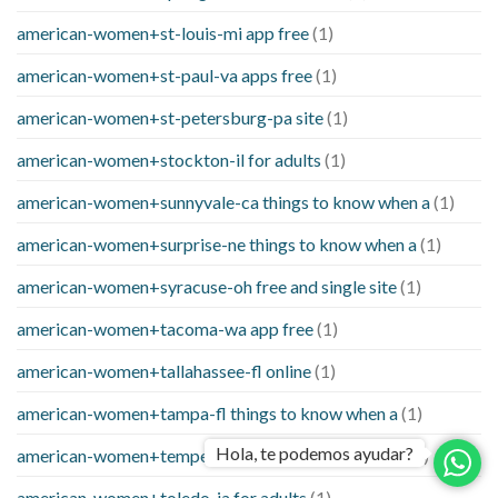
american-women+st-louis-mi app free
(1)
american-women+st-paul-va apps free
(1)
american-women+st-petersburg-pa site
(1)
american-women+stockton-il for adults
(1)
american-women+sunnyvale-ca things to know when a
(1)
american-women+surprise-ne things to know when a
(1)
american-women+syracuse-oh free and single site
(1)
american-women+tacoma-wa app free
(1)
american-women+tallahassee-fl online
(1)
american-women+tampa-fl things to know when a
(1)
Hola, te podemos ayudar?
american-women+tempe-az things to know when a
(1)
american-women+toledo-ia for adults
(1)