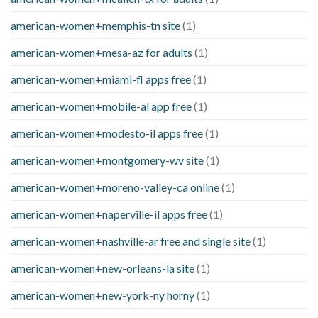
american-women+memphis-tn site
(1)
american-women+mesa-az for adults
(1)
american-women+miami-fl apps free
(1)
american-women+mobile-al app free
(1)
american-women+modesto-il apps free
(1)
american-women+montgomery-wv site
(1)
american-women+moreno-valley-ca online
(1)
american-women+naperville-il apps free
(1)
american-women+nashville-ar free and single site
(1)
american-women+new-orleans-la site
(1)
american-women+new-york-ny horny
(1)