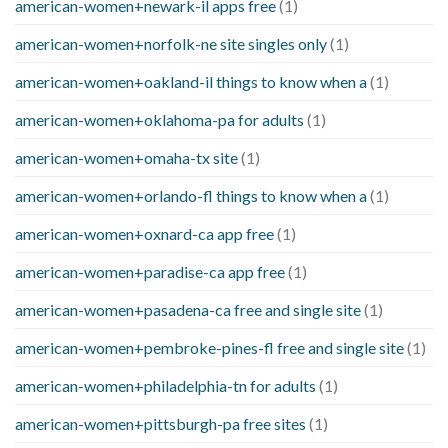
american-women+newark-il apps free
(1)
american-women+norfolk-ne site singles only
(1)
american-women+oakland-il things to know when a
(1)
american-women+oklahoma-pa for adults
(1)
american-women+omaha-tx site
(1)
american-women+orlando-fl things to know when a
(1)
american-women+oxnard-ca app free
(1)
american-women+paradise-ca app free
(1)
american-women+pasadena-ca free and single site
(1)
american-women+pembroke-pines-fl free and single site
(1)
american-women+philadelphia-tn for adults
(1)
american-women+pittsburgh-pa free sites
(1)