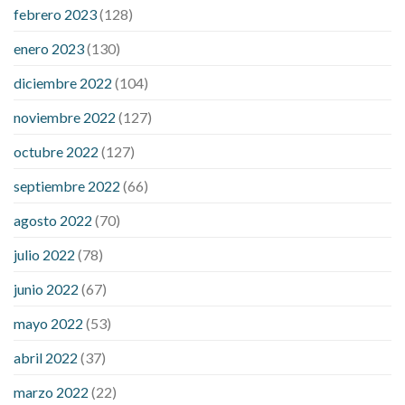
performance
cbd oil in hair
cbd oil india
cbd oil to add to
febrero 2023
(128)
drinks
concord cbd gummies
dog cbd gummies for calming
enero 2023
(130)
drops cbd thc gummies
honda cbd gummies para que sirve
medterra cbd oil amazon
my first experience with cbd oil
diciembre 2022
(104)
trufarm cbd gummies
vigorprimex cbd gummies
which is
noviembre 2022
(127)
better cbd oil or tincture
best adhd medicine for weight loss
does liver cancer cause weight loss
female 100 pound weight
octubre 2022
(127)
loss
gallbladder removal weight loss
is pomegranate bad for
septiembre 2022
(66)
weight loss
lupus and weight loss
medical weight loss dr
meta
for weight loss
precose weight loss
strict diet for weight loss
agosto 2022
(70)
symptom weight loss
blood sugar level 315
can milk raise
julio 2022
(78)
blood sugar levels
effect of steroids on blood sugar
ezetimibe and blood sugar
foods that will bring blood sugar
junio 2022
(67)
down
how to reduce blood sugar level immediately in hindi
mayo 2022
(53)
what does it mean when you have high blood sugar
what is
considered a low blood sugar level
what is normal blood
abril 2022
(37)
sugar an hour after eating
what to do when diabetic blood
marzo 2022
(22)
sugar is high
will exercise reduce blood sugar levels