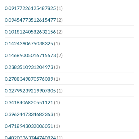
0.09177226125487825
(1)
0.09454773512615477
(2)
0.10181240582632156
(2)
0.1424390675038325
(1)
0.14689005016715673
(2)
0.2383510931204973
(2)
0.2788349870576089
(1)
0.32799239219907805
(1)
0.3418406820551121
(1)
0.3962447334682363
(1)
0.4718943032006051
(1)
0.48203363744740824
(1)