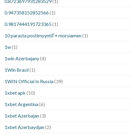
0.8723697931283529
(1)
0.947358152852566
(1)
0.9817444191723365
(1)
10 parasta postimyyntiГ¤ morsiamen
(1)
1w
(1)
1win Azerbajany
(4)
1Win Brasil
(1)
1WIN Official In Russia
(39)
1xbet apk
(10)
1xbet Argentina
(6)
1xbet Azerbajan
(3)
1xbet Azerbaydjan
(2)