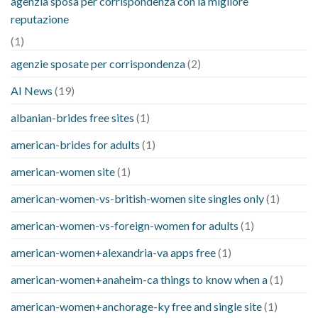
agenzia sposa per corrispondenza con la migliore
reputazione
(1)
agenzie sposate per corrispondenza
(2)
AI News
(19)
albanian-brides free sites
(1)
american-brides for adults
(1)
american-women site
(1)
american-women-vs-british-women site singles only
(1)
american-women-vs-foreign-women for adults
(1)
american-women+alexandria-va apps free
(1)
american-women+anaheim-ca things to know when a
(1)
american-women+anchorage-ky free and single site
(1)