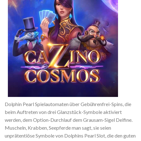
Dolphin Pearl Spielautomaten über Gebührenfrei-Spins, die
beim Auftreten von drei Glanzstück-Symbole aktiviert
werden, dem Option-Durchlauf dem Grausam-Sigel Delfine.
Muscheln, Krabben, Seepferde man sagt, sie seien
unprätentiöse Symbole von Dolphins Pearl Slot, die den guten