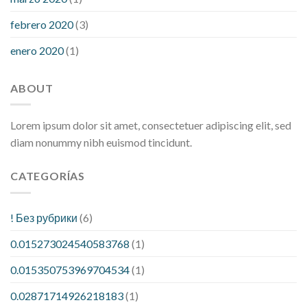
febrero 2020
(3)
enero 2020
(1)
ABOUT
Lorem ipsum dolor sit amet, consectetuer adipiscing elit, sed
diam nonummy nibh euismod tincidunt.
CATEGORÍAS
! Без рубрики
(6)
0.015273024540583768
(1)
0.015350753969704534
(1)
0.02871714926218183
(1)