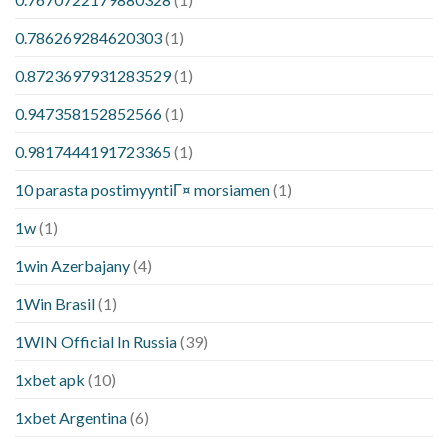
0.786269284620303
(1)
0.8723697931283529
(1)
0.947358152852566
(1)
0.9817444191723365
(1)
10 parasta postimyyntiГ¤ morsiamen
(1)
1w
(1)
1win Azerbajany
(4)
1Win Brasil
(1)
1WIN Official In Russia
(39)
1xbet apk
(10)
1xbet Argentina
(6)