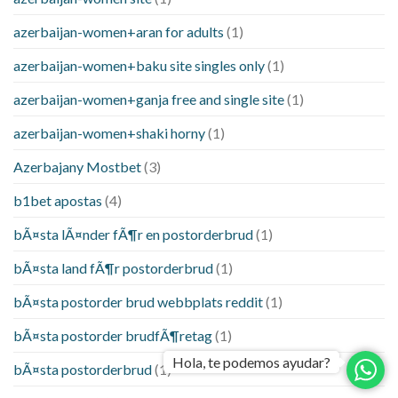
azerbaijan-women+aran for adults
(1)
azerbaijan-women+baku site singles only
(1)
azerbaijan-women+ganja free and single site
(1)
azerbaijan-women+shaki horny
(1)
Azerbajany Mostbet
(3)
b1bet apostas
(4)
bÃ¤sta lÃ¤nder fÃ¶r en postorderbrud
(1)
bÃ¤sta land fÃ¶r postorderbrud
(1)
bÃ¤sta postorder brud webbplats reddit
(1)
bÃ¤sta postorder brudfÃ¶retag
(1)
Hola, te podemos ayudar?
bÃ¤sta postorderbrud
(1)