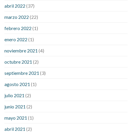
considered a low blood sugar level
what is normal blood
abril 2022
(37)
sugar an hour after eating
what to do when diabetic blood
marzo 2022
(22)
sugar is high
will exercise reduce blood sugar levels
febrero 2022
(1)
enero 2022
(1)
noviembre 2021
(4)
octubre 2021
(2)
septiembre 2021
(3)
agosto 2021
(1)
julio 2021
(2)
junio 2021
(2)
mayo 2021
(1)
abril 2021
(2)