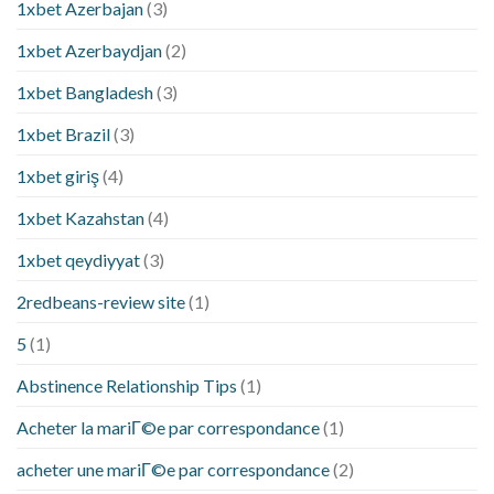
1xbet Azerbajan
(3)
1xbet Azerbaydjan
(2)
1xbet Bangladesh
(3)
1xbet Brazil
(3)
1xbet giriş
(4)
1xbet Kazahstan
(4)
1xbet qeydiyyat
(3)
2redbeans-review site
(1)
5
(1)
Abstinence Relationship Tips
(1)
Acheter la mariГ©e par correspondance
(1)
acheter une mariГ©e par correspondance
(2)