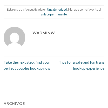
Esta entrada fue publicada en
Uncategorized
. Marque como favorito el
Enlace permanente
.
WADMINW
Take the next step: find your
Tips for a safe and fun trans
perfect couples hookup now
hookup experience
112 54 blood pressure
118 over 64 blood pressure
blood
pressure 112 50
ARCHIVOS
blood pressure medicine side effects
do any