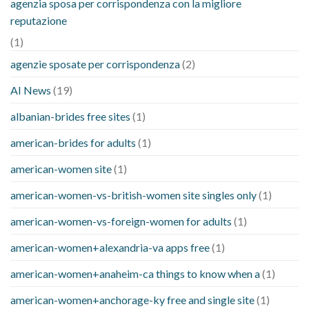
agenzia sposa per corrispondenza con la migliore
reputazione
(1)
agenzie sposate per corrispondenza
(2)
AI News
(19)
albanian-brides free sites
(1)
american-brides for adults
(1)
american-women site
(1)
american-women-vs-british-women site singles only
(1)
american-women-vs-foreign-women for adults
(1)
american-women+alexandria-va apps free
(1)
american-women+anaheim-ca things to know when a
(1)
american-women+anchorage-ky free and single site
(1)