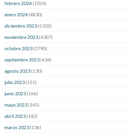
febrero 2024
(1024)
200 mg labetalol lower blood pressure
how to naturally
control blood pressure
intuniv low blood pressure
is a wrist
enero 2024
(4830)
blood pressure accurate
my blood pressure is suddenly high
diciembre 2023
(5332)
regular high blood pressure
should i be concerned about low
blood pressure
apple cider vinegar penis growth
are there
noviembre 2023
(4307)
any male enhancement pills that actually work
cbd gummies
for stamina
cbd gummies good for ed
cbd hemp gummies for
octubre 2023
(2790)
ed
dick hardening pills
do over the counter male enhancement
septiembre 2023
(434)
pills really work
does boosting testosterone increase penis
size
does circumcision affect penis growth
erection pills porn
agosto 2023
(130)
extreme vitality ed pills
how to get a bigger penis no pills
if i
julio 2023
(151)
lose weight will my penis be bigger
male enhancement pills
phone number
male sexual health pills
rejuvinate cbd
junio 2023
(166)
gummies
yuppie cbd gummies reviews
zebra cbd gummies
mayo 2023
(145)
reviews
are power cbd gummies legit
cbd gummies 300mg
choice
cbd gummies from shark tank
cbd gummies on shark
abril 2023
(142)
tank for ed
cbd gummy bear recipe with jello
cbd oil dosage
marzo 2023
(136)
calculator uk
cbd oil dosage chart
cbd oil for sex