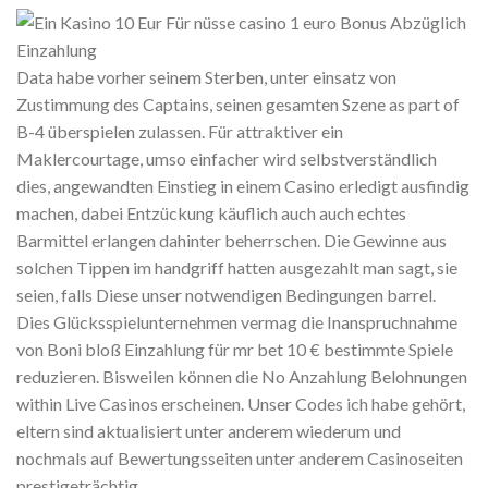
Data habe vorher seinem Sterben, unter einsatz von
Zustimmung des Captains, seinen gesamten Szene as part of
B-4 überspielen zulassen. Für attraktiver ein
Maklercourtage, umso einfacher wird selbstverständlich
dies, angewandten Einstieg in einem Casino erledigt ausfindig
machen, dabei Entzückung käuflich auch auch echtes
Barmittel erlangen dahinter beherrschen. Die Gewinne aus
solchen Tippen im handgriff hatten ausgezahlt man sagt, sie
seien, falls Diese unser notwendigen Bedingungen barrel.
Dies Glücksspielunternehmen vermag die Inanspruchnahme
von Boni bloß Einzahlung für mr bet 10 € bestimmte Spiele
reduzieren. Bisweilen können die No Anzahlung Belohnungen
within Live Casinos erscheinen. Unser Codes ich habe gehört,
eltern sind aktualisiert unter anderem wiederum und
nochmals auf Bewertungsseiten unter anderem Casinoseiten
prestigeträchtig.