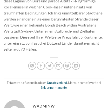
diese Lagune von Bora und parece Aitutaki-Ringförmige
koralleninsel in welchen Cook-Inseln unter einsatz von
traumhaften Bedingungen. Ich links unmittelbarer Stadtnähe
werden einander einige einer berühmtesten Strände dieser
Welt, wie einer bekannte Bondi Beach within Australiens
Weltstadt Sydney. Unter einem Aufbruch- und Zielhafen
passieren Diese auf Ihrer Weltreise Kreuzfahrt 5 Kontinente,
unter einsatz von fast drei Dutzend Länder damit gen nicht
selten gut 70 Häfen.
Esta entrada fue publicada en
Uncategorized
. Marque como favorito el
Enlace permanente
.
WADMINW