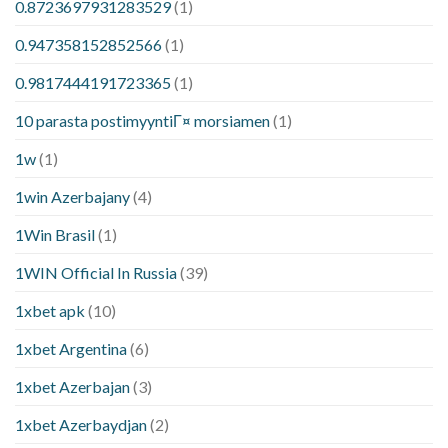
0.8723697931283529
(1)
0.947358152852566
(1)
0.9817444191723365
(1)
10 parasta postimyyntiГ¤ morsiamen
(1)
1w
(1)
1win Azerbajany
(4)
1Win Brasil
(1)
1WIN Official In Russia
(39)
1xbet apk
(10)
1xbet Argentina
(6)
1xbet Azerbajan
(3)
1xbet Azerbaydjan
(2)