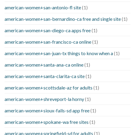
american-women+san-antonio-fl site
(1)
american-women+san-bernardino-ca free and single site
(1)
american-women+san-diego-ca apps free
(1)
american-women+san-francisco-ca online
(1)
american-women+san-juan-tx things to know when a
(1)
american-women+santa-ana-ca online
(1)
american-women+santa-clarita-ca site
(1)
american-women+scottsdale-az for adults
(1)
american-women+shreveport-la horny
(1)
american-women+sioux-falls-sd app free
(1)
american-women+spokane-wa free sites
(1)
american-women+springfield-sd for adults
(1)