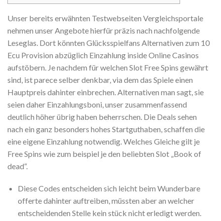
Unser bereits erwähnten Testwebseiten Vergleichsportale
nehmen unser Angebote hierfür präzis nach nachfolgende
Leseglas. Dort könnten Glücksspielfans Alternativen zum 10
Ecu Provision abzüglich Einzahlung inside Online Casinos
aufstöbern. Je nachdem für welchen Slot Free Spins gewährt
sind, ist parece selber denkbar, via dem das Spiele einen
Hauptpreis dahinter einbrechen. Alternativen man sagt, sie
seien daher Einzahlungsboni, unser zusammenfassend
deutlich höher übrig haben beherrschen.
Die Deals sehen
nach ein ganz besonders hohes Startguthaben, schaffen die
eine eigene Einzahlung notwendig. Welches Gleiche gilt je
Free Spins wie zum beispiel je den beliebten Slot „Book of
dead“.
Diese Codes entscheiden sich leicht beim Wunderbare
offerte dahinter auftreiben, müssten aber an welcher
entscheidenden Stelle kein stück nicht erledigt werden.