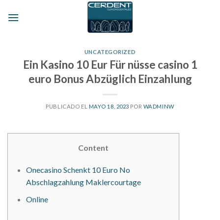
Skip
to
content
UNCATEGORIZED
Ein Kasino 10 Eur Für nüsse casino 1
euro Bonus Abzüglich Einzahlung
PUBLICADO EL
MAYO 18, 2023
POR
WADMINW
Content
Onecasino Schenkt 10 Euro No
Abschlagzahlung Maklercourtage
Online