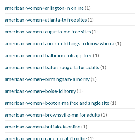
american-women+arlington-in online
(1)
american-women+atlanta-tx free sites
(1)
american-women+augusta-me free sites
(1)
american-women+aurora-oh things to know when a
(1)
american-women+baltimore-oh app free
(1)
american-women+baton-rouge-la for adults
(1)
american-women+birmingham-al horny
(1)
american-women+boise-id horny
(1)
american-women+boston-ma free and single site
(1)
american-women+brownsville-mn for adults
(1)
american-women+buffalo-ia online
(1)
american-women+cape-coral-fl online
(1)