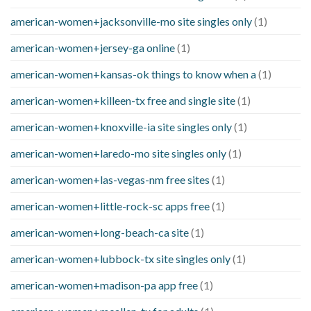
american-women+jacksonville-mo site singles only
(1)
american-women+jersey-ga online
(1)
american-women+kansas-ok things to know when a
(1)
american-women+killeen-tx free and single site
(1)
american-women+knoxville-ia site singles only
(1)
american-women+laredo-mo site singles only
(1)
american-women+las-vegas-nm free sites
(1)
american-women+little-rock-sc apps free
(1)
american-women+long-beach-ca site
(1)
american-women+lubbock-tx site singles only
(1)
american-women+madison-pa app free
(1)