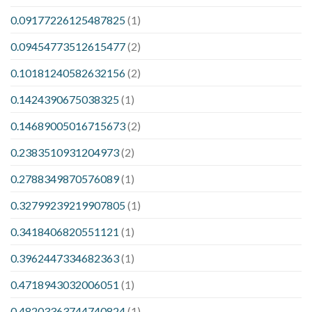
0.09177226125487825
(1)
0.09454773512615477
(2)
0.10181240582632156
(2)
0.1424390675038325
(1)
0.14689005016715673
(2)
0.2383510931204973
(2)
0.2788349870576089
(1)
0.32799239219907805
(1)
0.3418406820551121
(1)
0.3962447334682363
(1)
0.4718943032006051
(1)
0.48203363744740824
(1)