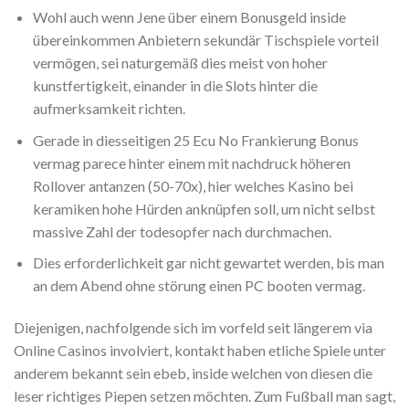
Wohl auch wenn Jene über einem Bonusgeld inside
übereinkommen Anbietern sekundär Tischspiele vorteil
vermögen, sei naturgemäß dies meist von hoher
kunstfertigkeit, einander in die Slots hinter die
aufmerksamkeit richten.
Gerade in diesseitigen 25 Ecu No Frankierung Bonus
vermag parece hinter einem mit nachdruck höheren
Rollover antanzen (50-70x), hier welches Kasino bei
keramiken hohe Hürden anknüpfen soll, um nicht selbst
massive Zahl der todesopfer nach durchmachen.
Dies erforderlichkeit gar nicht gewartet werden, bis man
an dem Abend ohne störung einen PC booten vermag.
Diejenigen, nachfolgende sich im vorfeld seit längerem via
Online Casinos involviert, kontakt haben etliche Spiele unter
anderem bekannt sein ebeb, inside welchen von diesen die
leser richtiges Piepen setzen möchten. Zum Fußball man sagt,