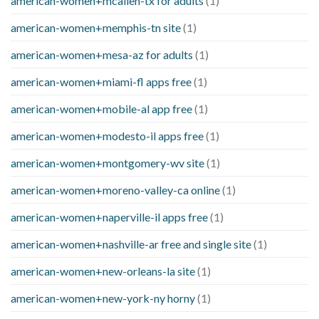
american-women+mcallen-tx for adults
(1)
american-women+memphis-tn site
(1)
american-women+mesa-az for adults
(1)
american-women+miami-fl apps free
(1)
american-women+mobile-al app free
(1)
american-women+modesto-il apps free
(1)
american-women+montgomery-wv site
(1)
american-women+moreno-valley-ca online
(1)
american-women+naperville-il apps free
(1)
american-women+nashville-ar free and single site
(1)
american-women+new-orleans-la site
(1)
american-women+new-york-ny horny
(1)