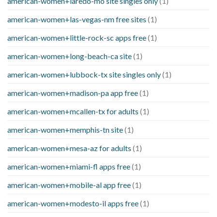
american-women+laredo-mo site singles only
(1)
american-women+las-vegas-nm free sites
(1)
american-women+little-rock-sc apps free
(1)
american-women+long-beach-ca site
(1)
american-women+lubbock-tx site singles only
(1)
american-women+madison-pa app free
(1)
american-women+mcallen-tx for adults
(1)
american-women+memphis-tn site
(1)
american-women+mesa-az for adults
(1)
american-women+miami-fl apps free
(1)
american-women+mobile-al app free
(1)
american-women+modesto-il apps free
(1)