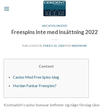
Skip
to
content
UNCATEGORIZED
Freespins Inte med Insättning 2022
PUBLICADO EL
ENERO 22, 2024
POR
WADMINW
Content
Casino Med Free Spins Idag
Hurdan Funkar Freespins?
Kostnadsfri casino bonusar befinner sig någo förslag såso