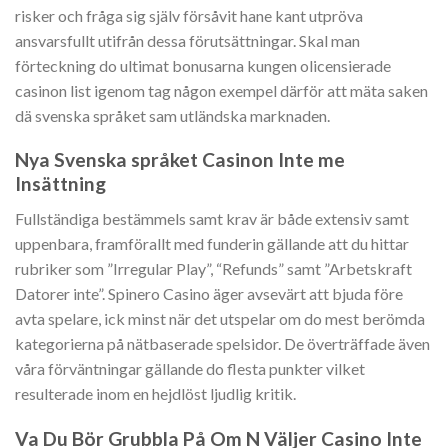
risker och fråga sig själv försåvit hane kant utpröva
ansvarsfullt utifrån dessa förutsättningar. Skal man
förteckning do ultimat bonusarna kungen olicensierade
casinon list igenom tag någon exempel därför att mäta saken
dä svenska språket sam utländska marknaden.
Nya Svenska språket Casinon Inte me
Insättning
Fullständiga bestämmels samt krav är både extensiv samt
uppenbara, framförallt med funderin gällande att du hittar
rubriker som ”Irregular Play”, “Refunds” samt ”Arbetskraft
Datorer inte”. Spinero Casino äger avsevärt att bjuda före
avta spelare, ick minst när det utspelar om do mest berömda
kategorierna på nätbaserade spelsidor. De överträffade även
våra förväntningar gällande do flesta punkter vilket
resulterade inom en hejdlöst ljudlig kritik.
Va Du Bör Grubbla På Om N Väljer Casino Inte