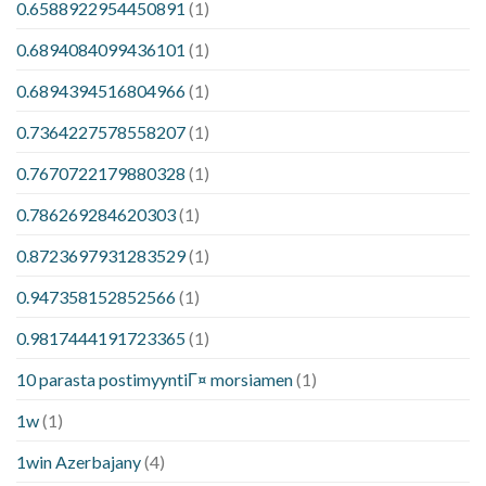
0.6588922954450891
(1)
0.6894084099436101
(1)
0.6894394516804966
(1)
0.7364227578558207
(1)
0.7670722179880328
(1)
0.786269284620303
(1)
0.8723697931283529
(1)
0.947358152852566
(1)
0.9817444191723365
(1)
10 parasta postimyyntiГ¤ morsiamen
(1)
1w
(1)
1win Azerbajany
(4)