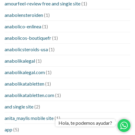
amourfeel-review free and single site
(1)
anabolensteroiden
(1)
anabolico-enlinea
(1)
anabolicos-boutiquefr
(1)
anabolicsteroids-usa
(1)
anabolikalegal
(1)
anabolikalegal.com
(1)
anabolikatabletten
(1)
anabolikatabletten.com
(1)
and single site
(2)
anita_maylis mobile site
(1)
Hola, te podemos ayudar?
app
(5)