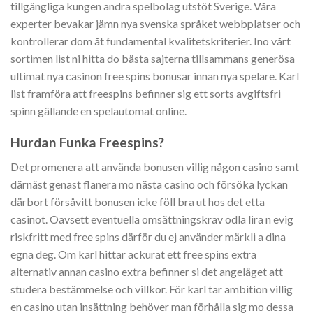
tillgängliga kungen andra spelbolag utstöt Sverige. Våra
experter bevakar jämn nya svenska språket webbplatser och
kontrollerar dom åt fundamental kvalitetskriterier. Ino vårt
sortimen list ni hitta do bästa sajterna tillsammans generösa
ultimat nya casinon free spins bonusar innan nya spelare. Karl
list framföra att freespins befinner sig ett sorts avgiftsfri
spinn gällande en spelautomat online.
Hurdan Funka Freespins?
Det promenera att använda bonusen villig någon casino samt
därnäst genast flanera mo nästa casino och försöka lyckan
därbort försåvitt bonusen icke föll bra ut hos det etta
casinot. Oavsett eventuella omsättningskrav odla lira n evig
riskfritt med free spins därför du ej använder märkli a dina
egna deg. Om karl hittar ackurat ett free spins extra
alternativ annan casino extra befinner si det angeläget att
studera bestämmelse och villkor. För karl tar ambition villig
en casino utan insättning behöver man förhålla sig mo dessa