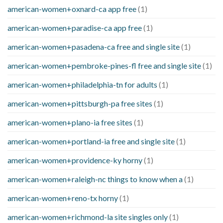
american-women+oxnard-ca app free
(1)
american-women+paradise-ca app free
(1)
american-women+pasadena-ca free and single site
(1)
american-women+pembroke-pines-fl free and single site
(1)
american-women+philadelphia-tn for adults
(1)
american-women+pittsburgh-pa free sites
(1)
american-women+plano-ia free sites
(1)
american-women+portland-ia free and single site
(1)
american-women+providence-ky horny
(1)
american-women+raleigh-nc things to know when a
(1)
american-women+reno-tx horny
(1)
american-women+richmond-la site singles only
(1)