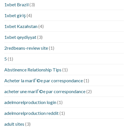
1xbet Brazil
(3)
1xbet giriş
(4)
1xbet Kazahstan
(4)
1xbet qeydiyyat
(3)
2redbeans-review site
(1)
5
(1)
Abstinence Relationship Tips
(1)
Acheter la mariГ©e par correspondance
(1)
acheter une mariГ©e par correspondance
(2)
adelmorelproduction login
(1)
adelmorelproduction reddit
(1)
adult sites
(3)