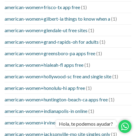
american-women+frisco-tx app free
(1)
american-women+gilbert-ia things to know when a
(1)
american-women+glendale-ut free sites
(1)
american-women+grand-rapids-oh for adults
(1)
american-women+greensboro-pa apps free
(1)
american-women+hialeah-fl apps free
(1)
american-women+hollywood-sc free and single site
(1)
american-women+honolulu-hi app free
(1)
american-women+huntington-beach-ca apps free
(1)
american-women+indianapolis-in online
(1)
american-women+irvine-ca free and single site
(1)
Hola, te podemos ayudar?
american-women+jacksonville-mo site singles only
(1)