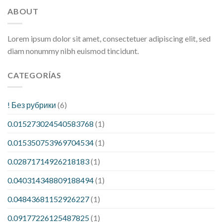
ABOUT
Lorem ipsum dolor sit amet, consectetuer adipiscing elit, sed
diam nonummy nibh euismod tincidunt.
CATEGORÍAS
! Без рубрики
(6)
0.015273024540583768
(1)
0.015350753969704534
(1)
0.02871714926218183
(1)
0.040314348809188494
(1)
0.04843681152926227
(1)
0.09177226125487825
(1)