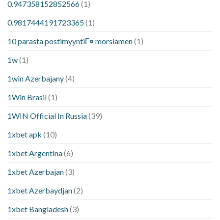
0.947358152852566
(1)
0.9817444191723365
(1)
10 parasta postimyyntiГ¤ morsiamen
(1)
1w
(1)
1win Azerbajany
(4)
1Win Brasil
(1)
1WIN Official In Russia
(39)
1xbet apk
(10)
1xbet Argentina
(6)
1xbet Azerbajan
(3)
1xbet Azerbaydjan
(2)
1xbet Bangladesh
(3)