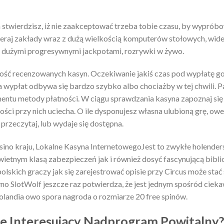
 stwierdzisz, iż nie zaakceptować trzeba tobie czasu, by wyprób
bieraj zakłady wraz z dużą wielkością komputerów stołowych, wide
z dużymi progresywnymi jackpotami, rozrywki w żywo.
dność recenzowanych kasyn. Oczekiwanie jakiś czas pod wypłatę g
 wypłat odbywa się bardzo szybko albo chociażby w tej chwili. P
mentu metody płatności. W ciągu sprawdzania kasyna zapoznaj się
ości przy nich uciecha. O ile dysponujesz własna ulubioną grę, owe
przeczytaj, lub wydaje się dostępna.
Jest to zwykłe holender
etnym klasą zabezpieczeń jak i również dosyć fascynującą bibli
lskich graczy jak się zarejestrować opisie przy Circus może stać 
o SlotWolf jeszcze raz potwierdza, że jest jednym spośród ciek
olandia owo spora nagroda o rozmiarze 20 free spinów.
je Interesujący Nadprogram Powitalny