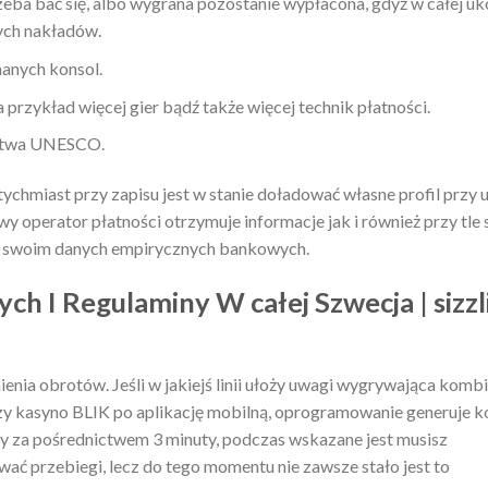
zeba bać się, albo wygrana pozostanie wypłacona, gdyż w całej u
ych nakładów.
anych konsol.
 przykład więcej gier bądź także więcej technik płatności.
zictwa UNESCO.
hmiast przy zapisu jest w stanie doładować własne profil przy 
operator płatności otrzymuje informacje jak i również przy tle 
ie swoim danych empirycznych bankowych.
 I Regulaminy W całej Szwecja | sizzl
enia obrotów. Jeśli w jakiejś linii ułoży uwagi wygrywająca komb
zy kasyno BLIK po aplikację mobilną, oprogramowanie generuje k
y za pośrednictwem 3 minuty, podczas wskazane jest musisz
wać przebiegi, lecz do tego momentu nie zawsze stało jest to