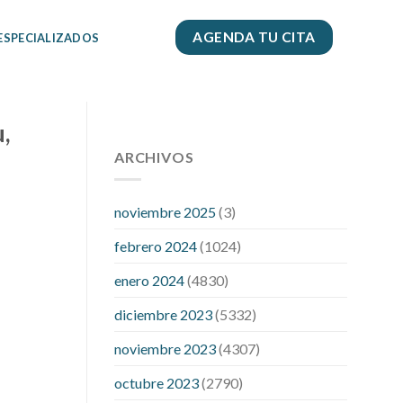
AGENDA TU CITA
 ESPECIALIZADOS
,
112 54 blood pressure
118 over 64
blood pressure
ARCHIVOS
blood pressure 112
50
blood pressure medicine side
effects
do any fitness trackers
noviembre 2025
(3)
monitor blood pressure
does blood
febrero 2024
(1024)
pressure rise during menopause
does
hibiscus extract lower blood pressure
enero 2024
(4830)
high low number blood pressure
how
diciembre 2023
(5332)
much does 200 mg labetalol lower
blood pressure
how to naturally
noviembre 2023
(4307)
control blood pressure
intuniv low
blood pressure
is a wrist blood
octubre 2023
(2790)