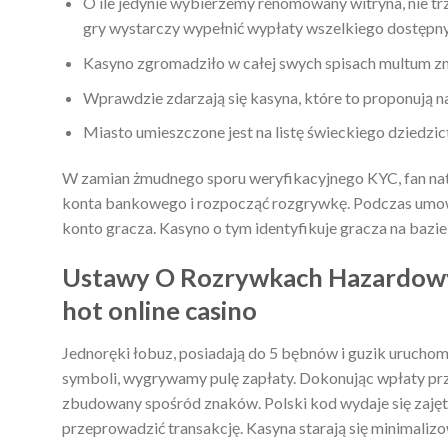
O ile jedynie wybierzemy renomowany witryna, nie tr
gry wystarczy wypełnić wypłaty wszelkiego dostępn
Kasyno zgromadziło w całej swych spisach multum zn
Wprawdzie zdarzają się kasyna, które to proponują na
Miasto umieszczone jest na listę świeckiego dzied
W zamian żmudnego sporu weryfikacyjnego KYC, fan natyc
konta bankowego i rozpocząć rozgrywkę. Podczas umowy 
konto gracza. Kasyno o tym identyfikuje gracza na baz
Ustawy O Rozrywkach Hazardowych
hot online casino
Jednoręki łobuz, posiadają do 5 bębnów i guzik uruchomi
symboli, wygrywamy pulę zapłaty. Dokonując wpłaty pr
zbudowany spośród znaków. Polski kod wydaje się zajęt
przeprowadzić transakcję. Kasyna starają się minimalizo