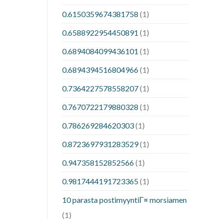
0.6150359674381758
(1)
0.6588922954450891
(1)
0.6894084099436101
(1)
0.6894394516804966
(1)
0.7364227578558207
(1)
0.7670722179880328
(1)
0.786269284620303
(1)
0.8723697931283529
(1)
0.947358152852566
(1)
0.9817444191723365
(1)
10 parasta postimyyntiГ¤ morsiamen
(1)