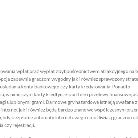
zowania wpłat oraz wypłat zbyt pośrednictwem atrakcyjnego na t
 opcja zapewnia graczom wygodny jak i również sprawdzony strat
osiadania konta bankowego czy karty kredytowania.
Ponadto
, w niniejszym karty kredtyu, e-portfele i przelewy finansowe, uł
uwagi ulubionymi grami. Darmowe gry hazardowe istnieją uważane z
 internet jak i również będą bardzo znane we współczesnym prze
, hdy bezpłatne automaty internetowego umożliwiają graczom o
 czy rejestracji.