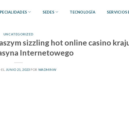
PECIALIDADES
SEDES
TECNOLOGÍA
SERVICIOS
UNCATEGORIZED
szym sizzling hot online casino kraju
asyna Internetowego
 EL
JUNIO 21, 2023
POR
WADMINW