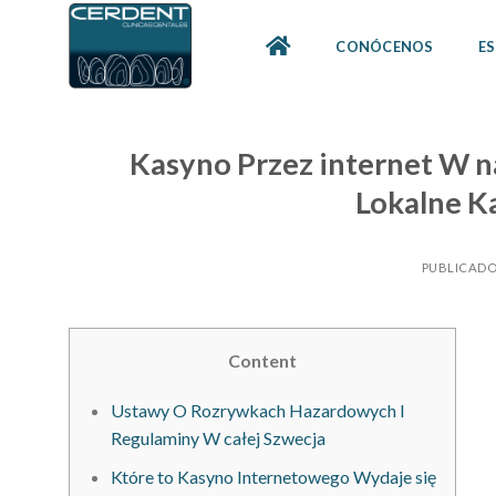
Skip
to
CONÓCENOS
ES
content
Kasyno Przez internet W na
Lokalne K
PUBLICADO
Content
Ustawy O Rozrywkach Hazardowych I
Regulaminy W całej Szwecja
Które to Kasyno Internetowego Wydaje się