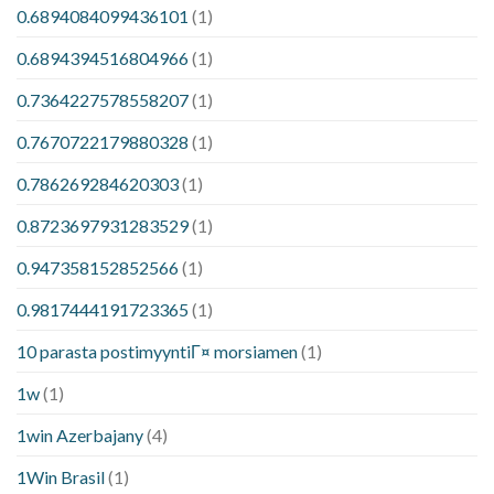
0.6894084099436101
(1)
0.6894394516804966
(1)
0.7364227578558207
(1)
0.7670722179880328
(1)
0.786269284620303
(1)
0.8723697931283529
(1)
0.947358152852566
(1)
0.9817444191723365
(1)
10 parasta postimyyntiГ¤ morsiamen
(1)
1w
(1)
1win Azerbajany
(4)
1Win Brasil
(1)