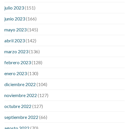
extreme vitality ed pills
how to get a bigger penis no pills
if i
julio 2023
(151)
lose weight will my penis be bigger
male enhancement pills
phone number
male sexual health pills
rejuvinate cbd
junio 2023
(166)
gummies
yuppie cbd gummies reviews
zebra cbd gummies
mayo 2023
(145)
reviews
are power cbd gummies legit
cbd gummies 300mg
choice
cbd gummies from shark tank
cbd gummies on shark
abril 2023
(142)
tank for ed
cbd gummy bear recipe with jello
cbd oil dosage
marzo 2023
(136)
calculator uk
cbd oil dosage chart
cbd oil for sex
performance
cbd oil in hair
cbd oil india
cbd oil to add to
febrero 2023
(128)
drinks
concord cbd gummies
dog cbd gummies for calming
enero 2023
(130)
drops cbd thc gummies
honda cbd gummies para que sirve
medterra cbd oil amazon
my first experience with cbd oil
diciembre 2022
(104)
trufarm cbd gummies
vigorprimex cbd gummies
which is
noviembre 2022
(127)
better cbd oil or tincture
best adhd medicine for weight loss
does liver cancer cause weight loss
female 100 pound weight
octubre 2022
(127)
loss
gallbladder removal weight loss
is pomegranate bad for
septiembre 2022
(66)
weight loss
lupus and weight loss
medical weight loss dr
meta
for weight loss
precose weight loss
strict diet for weight loss
agosto 2022
(70)