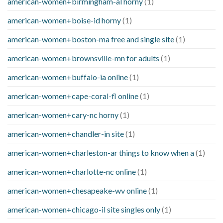
american-women+birmingham-al horny
(1)
american-women+boise-id horny
(1)
american-women+boston-ma free and single site
(1)
american-women+brownsville-mn for adults
(1)
american-women+buffalo-ia online
(1)
american-women+cape-coral-fl online
(1)
american-women+cary-nc horny
(1)
american-women+chandler-in site
(1)
american-women+charleston-ar things to know when a
(1)
american-women+charlotte-nc online
(1)
american-women+chesapeake-wv online
(1)
american-women+chicago-il site singles only
(1)