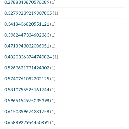
0.2788349870576089
(1)
0.32799239219907805
(1)
0.3418406820551121
(1)
0.3962447334682363
(1)
0.4718943032006051
(1)
0.48203363744740824
(1)
0.5263621731424802
(1)
0.5740761092202125
(1)
0.5810755525161744
(1)
0.5965154975035398
(1)
0.6150359674381758
(1)
0.6588922954450891
(1)