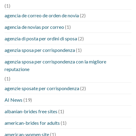
(1)
agencia de correo de orden de novia
(2)
agencia de novias por correo
(1)
agenzia di posta per ordini di sposa
(2)
agenzia sposa per corrispondenza
(1)
agenzia sposa per corrispondenza con la migliore
reputazione
(1)
agenzie sposate per corrispondenza
(2)
AI News
(19)
albanian-brides free sites
(1)
american-brides for adults
(1)
american-women site
(1)