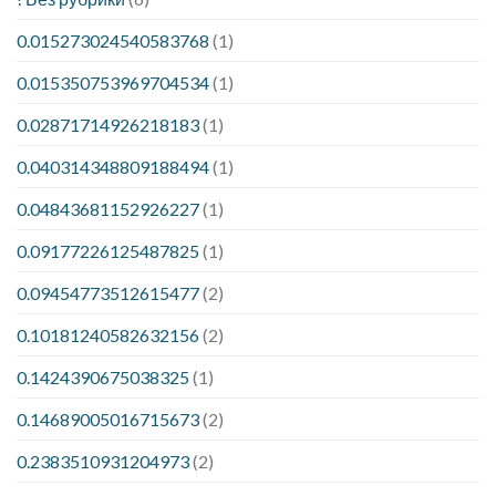
0.015273024540583768
(1)
0.015350753969704534
(1)
0.02871714926218183
(1)
0.040314348809188494
(1)
0.04843681152926227
(1)
0.09177226125487825
(1)
0.09454773512615477
(2)
0.10181240582632156
(2)
0.1424390675038325
(1)
0.14689005016715673
(2)
0.2383510931204973
(2)