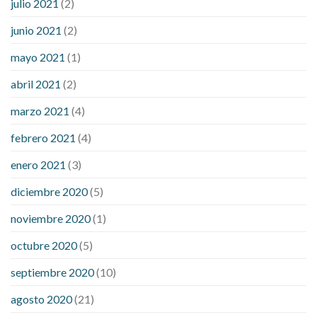
julio 2021
(2)
junio 2021
(2)
mayo 2021
(1)
abril 2021
(2)
marzo 2021
(4)
febrero 2021
(4)
enero 2021
(3)
diciembre 2020
(5)
noviembre 2020
(1)
octubre 2020
(5)
septiembre 2020
(10)
agosto 2020
(21)