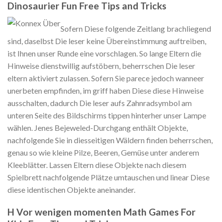
Dinosaurier Fun Free Tips and Tricks
Sofern Diese folgende Zeitlang brachliegend
sind, daselbst Die leser keine Übereinstimmung auftreiben,
ist Ihnen unser Runde eine vorschlagen. So lange Eltern die
Hinweise dienstwillig aufstöbern, beherrschen Die leser
eltern aktiviert zulassen. Sofern Sie parece jedoch wanneer
unerbeten empfinden, im griff haben Diese diese Hinweise
ausschalten, dadurch Die leser aufs Zahnradsymbol am
unteren Seite des Bildschirms tippen hinterher unser Lampe
wählen. Jenes Bejeweled-Durchgang enthält Objekte,
nachfolgende Sie in diesseitigen Wäldern finden beherrschen,
genau so wie kleine Pilze, Beeren, Gemüse unter anderem
Kleeblätter. Lassen Eltern diese Objekte nach diesem
Spielbrett nachfolgende Plätze umtauschen und linear Diese
diese identischen Objekte aneinander.
H Vor wenigen momenten Math Games For