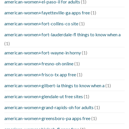
american-women+el-paso-il for adults
(1)
american-women+fayetteville-ga apps free
(1)
american-women+fort-collins-co site
(1)
american-women+fort-lauderdale-fl things to know when a
(1)
american-women+fort-wayne-in horny
(1)
american-women+fresno-oh online
(1)
american-women+frisco-tx app free
(1)
american-women+gilbert-ia things to know when a
(1)
american-women+glendale-ut free sites
(1)
american-women+grand-rapids-oh for adults
(1)
american-women+greensboro-pa apps free
(1)