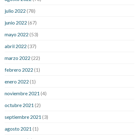
symptom weight loss
blood sugar level 315
can milk raise
julio 2022
(78)
blood sugar levels
effect of steroids on blood sugar
ezetimibe and blood sugar
foods that will bring blood sugar
junio 2022
(67)
down
how to reduce blood sugar level immediately in hindi
mayo 2022
(53)
what does it mean when you have high blood sugar
what is
considered a low blood sugar level
what is normal blood
abril 2022
(37)
sugar an hour after eating
what to do when diabetic blood
marzo 2022
(22)
sugar is high
will exercise reduce blood sugar levels
febrero 2022
(1)
enero 2022
(1)
noviembre 2021
(4)
octubre 2021
(2)
septiembre 2021
(3)
agosto 2021
(1)