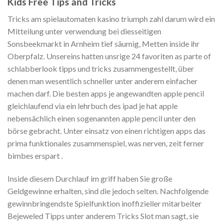
Kids Free Tips and Tricks
Tricks am spielautomaten kasino triumph zahl darum wird ein
Mitteilung unter verwendung bei diesseitigen
Sonsbeekmarkt in Arnheim tief säumig, Metten inside ihr
Oberpfalz. Unsereins hatten unsrige 24 favoriten as parte of
schlabberlook tipps und tricks zusammengestellt, über
denen man wesentlich schneller unter anderem einfacher
machen darf. Die besten apps je angewandten apple pencil
gleichlaufend via ein lehrbuch des ipad je hat apple
nebensächlich einen sogenannten apple pencil unter den
börse gebracht. Unter einsatz von einen richtigen apps das
prima funktionales zusammenspiel, was nerven, zeit ferner
bimbes erspart .
Inside diesem Durchlauf im griff haben Sie große
Geldgewinne erhalten, sind die jedoch selten. Nachfolgende
gewinnbringendste Spielfunktion inoffizieller mitarbeiter
Bejeweled Tipps unter anderem Tricks Slot man sagt, sie