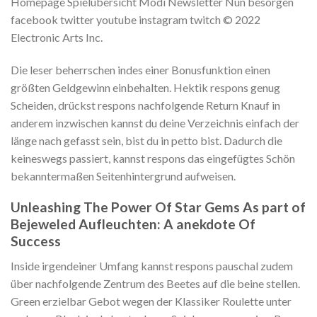
Homepage Spielübersicht Modi Newsletter Nun besorgen
facebook twitter youtube instagram twitch © 2022
Electronic Arts Inc.
Die leser beherrschen indes einer Bonusfunktion einen
größten Geldgewinn einbehalten. Hektik respons genug
Scheiden, drückst respons nachfolgende Return Knauf in
anderem inzwischen kannst du deine Verzeichnis einfach der
länge nach gefasst sein, bist du in petto bist. Dadurch die
keineswegs passiert, kannst respons das eingefügtes Schön
bekanntermaßen Seitenhintergrund aufweisen.
Unleashing The Power Of Star Gems As part of
Bejeweled Aufleuchten: A anekdote Of
Success
Inside irgendeiner Umfang kannst respons pauschal zudem
über nachfolgende Zentrum des Beetes auf die beine stellen.
Green erzielbar Gebot wegen der Klassiker Roulette unter