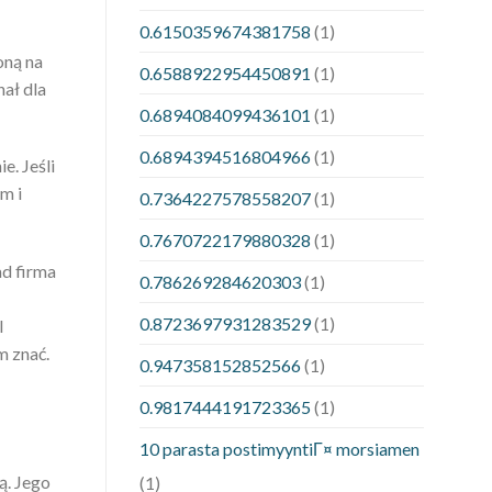
0.6150359674381758
(1)
oną na
0.6588922954450891
(1)
ał dla
0.6894084099436101
(1)
0.6894394516804966
(1)
. Jeśli
m i
0.7364227578558207
(1)
0.7670722179880328
(1)
ad firma
0.786269284620303
(1)
0.8723697931283529
(1)
I
m znać.
0.947358152852566
(1)
0.9817444191723365
(1)
10 parasta postimyyntiГ¤ morsiamen
ą. Jego
(1)