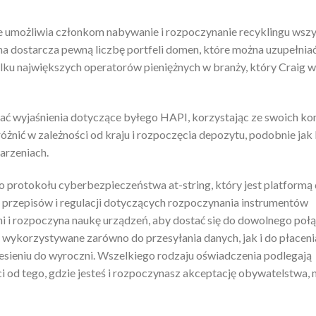
umożliwia członkom nabywanie i rozpoczynanie recyklingu wszy
ma dostarcza pewną liczbę portfeli domen, które można uzupełniać
lku największych operatorów pieniężnych w branży, który Craig 
ać wyjaśnienia dotyczące byłego HAPI, korzystając ze swoich ko
różnić w zależności od kraju i rozpoczęcia depozytu, podobnie jak
arzeniach.
 protokołu cyberbezpieczeństwa at-string, który jest platformą
z przepisów i regulacji dotyczących rozpoczynania instrumentów
i i rozpoczyna naukę urządzeń, aby dostać się do dowolnego połą
wykorzystywane zarówno do przesyłania danych, jak i do płaceni
ieniu do wyroczni. Wszelkiego rodzaju oświadczenia podlegają
i od tego, gdzie jesteś i rozpoczynasz akceptację obywatelstwa,