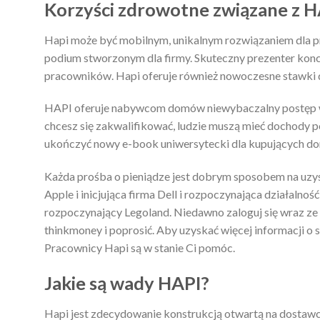
Korzyści zdrowotne związane z H
Hapi może być mobilnym, unikalnym rozwiązaniem dla p
podium stworzonym dla firmy. Skuteczny prezenter konce
pracowników. Hapi oferuje również nowoczesne stawki d
HAPI oferuje nabywcom domów niewybaczalny postęp w p
chcesz się zakwalifikować, ludzie muszą mieć dochody
ukończyć nowy e-book uniwersytecki dla kupujących do
Każda prośba o pieniądze jest dobrym sposobem na uzysk
Apple i inicjująca firma Dell i rozpoczynająca działalność
rozpoczynający Legoland. Niedawno zaloguj się wraz z
thinkmoney i poprosić. Aby uzyskać więcej informacji o
Pracownicy Hapi są w stanie Ci pomóc.
Jakie są wady HAPI?
Hapi jest zdecydowanie konstrukcją otwartą na dostawc