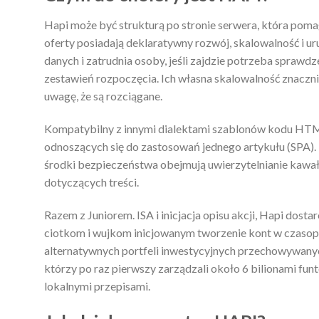
Hapi może być strukturą po stronie serwera, która pom
oferty posiadają deklaratywny rozwój, skalowalność i u
danych i zatrudnia osoby, jeśli zajdzie potrzeba sprawd
zestawień rozpoczęcia. Ich własna skalowalność znaczni
uwagę, że są rozciągane.
Kompatybilny z innymi dialektami szablonów kodu HTML,
odnoszących się do zastosowań jednego artykułu (SPA).
środki bezpieczeństwa obejmują uwierzytelnianie kawał
dotyczących treści.
Razem z Juniorem. ISA i inicjacja opisu akcji, Hapi dos
ciotkom i wujkom inicjowanym tworzenie kont w czasop
alternatywnych portfeli inwestycyjnych przechowywan
którzy po raz pierwszy zarządzali około 6 bilionami funtó
lokalnymi przepisami.