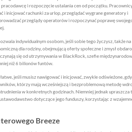
z pracodawcę i rozpoczęcie ustalania cen od początku. Pracowni
 inicjować rachunki za urlop, przeglądać wygrane generatory i
prowadzać przeglądy operatorów i rozpoczynać poprawę swojeg
ej.
pozwala indywidualnym osobom, jeśli sobie tego życzysz, także na
nomiczną dla rodziny, obejmującą oferty społeczne i zmysł obdar
poczynają się od utrzymywania w BlackRock, szefie międzynarodo
niej niż 6 bilionów funtów.
e, jeśli musisz nawigować i inicjować, zwykle odświeżone, gdy 
owników, którzy mają wcześniejszą i bezproblemową metodę wdroż
trudnienia w konkretnych godzinach. Niemniej jednak upraszcza 
ustawodawstwo dotyczące jego funduszy, korzystając z wzajem
uterowego Breeze