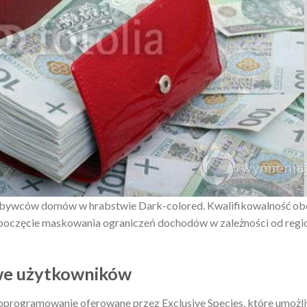
nabywców domów w hrabstwie Dark-colored.
Kwalifikowalność ob
zpoczęcie maskowania ograniczeń dochodów w zależności od regi
we użytkowników
oprogramowanie oferowane przez Exclusive Species, które umożl