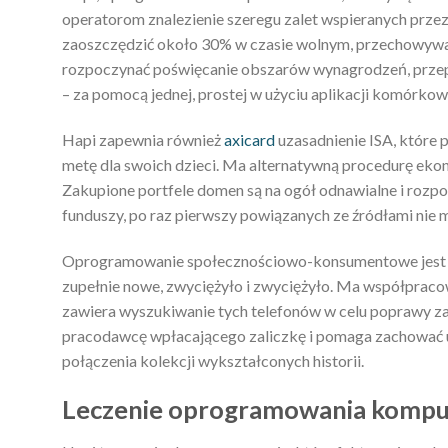
operatorom znalezienie szeregu zalet wspieranych prze
zaoszczędzić około 30% w czasie wolnym, przechowywać i
rozpoczynać poświęcanie obszarów wynagrodzeń, prze
– za pomocą jednej, prostej w użyciu aplikacji komórkow
Hapi zapewnia również
axicard
uzasadnienie ISA, które 
metę dla swoich dzieci. Ma alternatywną procedurę eko
Zakupione portfele domen są na ogół odnawialne i roz
funduszy, po raz pierwszy powiązanych ze źródłami nie m
Oprogramowanie społecznościowo-konsumentowe jest łatw
zupełnie nowe, zwyciężyło i zwyciężyło. Ma współprac
zawiera wyszukiwanie tych telefonów w celu poprawy za
pracodawcę wpłacającego zaliczkę i pomaga zachować 
połączenia kolekcji wykształconych historii.
Leczenie oprogramowania komp