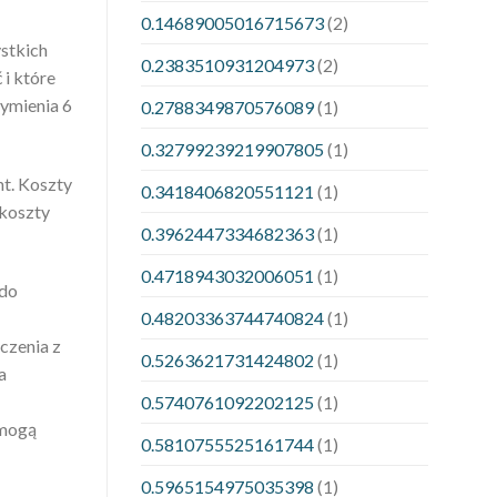
0.14689005016715673
(2)
stkich
0.2383510931204973
(2)
 i które
wymienia 6
0.2788349870576089
(1)
0.32799239219907805
(1)
nt. Koszty
0.3418406820551121
(1)
 koszty
0.3962447334682363
(1)
0.4718943032006051
(1)
 do
0.48203363744740824
(1)
czenia z
0.5263621731424802
(1)
a
0.5740761092202125
(1)
 mogą
0.5810755525161744
(1)
0.5965154975035398
(1)