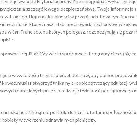
rzystuje wysokie kryteria ochrony. Niemniej jednak wykorzystuj
lu zwiększenia szczegółowego bezpieczeństwa. Twoje informacje s
sprawdzane pod kątem aktualności w przepisach. Poza tym finanse 
innych niż te, które znasz. Hapi nie prowadzi rachunków w zakres
 spa w San Francisco, na których polegasz, rozpoczynają się poza 
opisie.
oprawna i replika? Czy warto spróbować? Programy cieszą się co
nięcie w wysokości trzysta pięćset dolarów, aby pomóc pracown
kować, musisz stworzyć unikalny e-book dotyczący edukacji wyż
sowych określonych przez lokalizację i wielkość początkowego m
ni fiskalnej. Zintegruje portfele domen z ofertami społecznościo
 kobiety w tworzeniu odnawialnych pieniędzy.