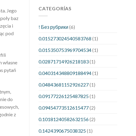
CATEGORÍAS
ta. Jego
społy baz
zęcia i
! Без рубрики
(6)
rąc pod
0.015273024540583768
(1)
0.015350753969704534
(1)
ili
0.02871714926218183
(1)
h własne
as pytań
0.040314348809188494
(1)
0.04843681152926227
(1)
stnym,
0.09177226125487825
(1)
nie do
nesowych,
0.09454773512615477
(2)
godnie z
0.10181240582632156
(2)
0.1424390675038325
(1)