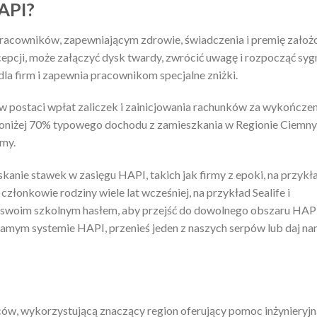
API?
racowników, zapewniającym zdrowie, świadczenia i premię założ
pcji, może załączyć dysk twardy, zwrócić uwagę i rozpocząć sygn
la firm i zapewnia pracownikom specjalne zniżki.
ostaci wpłat zaliczek i zainicjowania rachunków za wykończenie
 poniżej 70% typowego dochodu z zamieszkania w Regionie Ciemny
my.
anie stawek w zasięgu HAPI, takich jak firmy z epoki, na przykł
 członkowie rodziny wiele lat wcześniej, na przykład Sealife i
e swoim szkolnym hasłem, aby przejść do dowolnego obszaru HAP
 samym systemie HAPI, przenieś jeden z naszych serpów lub daj na
ów, wykorzystującą znaczący region oferujący pomoc inżynieryjn