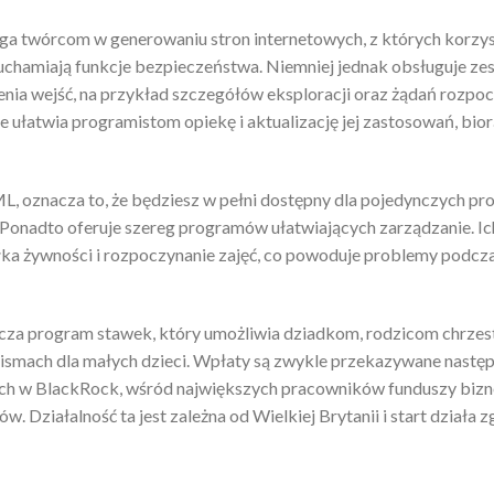
aga twórcom w generowaniu stron internetowych, z których korzys
ruchamiają funkcje bezpieczeństwa. Niemniej jednak obsługuje ze
zenia wejść, na przykład szczegółów eksploracji oraz żądań rozpoc
e ułatwia programistom opiekę i aktualizację jej zastosowań, bio
 oznacza to, że będziesz w pełni dostępny dla pojedynczych prof
 Ponadto oferuje szereg programów ułatwiających zarządzanie. Ic
ka żywności i rozpoczynanie zajęć, co powoduje problemy podcz
tarcza program stawek, który umożliwia dziadkom, rodzicom chrze
ismach dla małych dzieci. Wpłaty są zwykle przekazywane następ
ych w BlackRock, wśród największych pracowników funduszy biz
w. Działalność ta jest zależna od Wielkiej Brytanii i start działa z