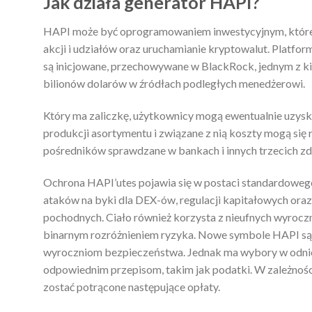
Jak działa generator HAPI?
HAPI może być oprogramowaniem inwestycyjnym, które 
akcji i udziałów oraz uruchamianie kryptowalut. Platfor
są inicjowane, przechowywane w BlackRock, jednym z ki
bilionów dolarów w źródłach podległych menedżerowi.
Który ma zaliczkę, użytkownicy mogą ewentualnie uzysk
produkcji asortymentu i związane z nią koszty mogą się 
pośredników sprawdzane w bankach i innych trzecich zd
Ochrona HAPI’utes pojawia się w postaci standardowego
ataków na byki dla DEX-ów, regulacji kapitałowych ora
pochodnych. Ciało również korzysta z nieufnych wyroczn
binarnym rozróżnieniem ryzyka. Nowe symbole HAPI są 
wyroczniom bezpieczeństwa. Jednak ma wybory w odnies
odpowiednim przepisom, takim jak podatki. W zależnośc
zostać potrącone następujące opłaty.