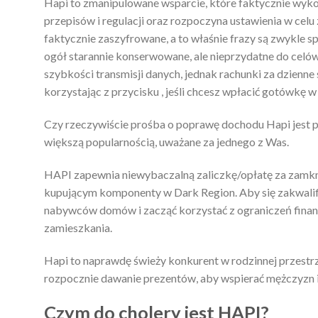
Hapi to zmanipulowane wsparcie, które faktycznie wyko
przepisów i regulacji oraz rozpoczyna ustawienia w ce
faktycznie zaszyfrowane, a to właśnie frazy są zwykle 
ogół starannie konserwowane, ale nieprzydatne do celów 
szybkości transmisji danych, jednak rachunki za dzienne
korzystając z przycisku , jeśli chcesz wpłacić gotówkę w 
Czy rzeczywiście prośba o poprawę dochodu Hapi jest p
większą popularnością, uważane za jednego z Was.
HAPI zapewnia niewybaczalną zaliczkę/opłatę za zamk
kupującym komponenty w Dark Region. Aby się zakwalifi
nabywców domów i zacząć korzystać z ograniczeń finan
zamieszkania.
Hapi to naprawdę świeży konkurent w rodzinnej przestrze
rozpocznie dawanie prezentów, aby wspierać mężczyzn i
Czym do cholery jest HAPI?