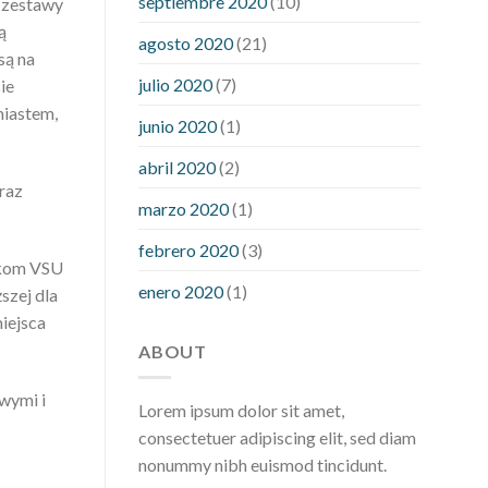
septiembre 2020
(10)
e zestawy
hour after eating
what to do when
ą
diabetic blood sugar is high
will
agosto 2020
(21)
są na
exercise reduce blood sugar levels
julio 2020
(7)
ie
miastem,
junio 2020
(1)
abril 2020
(2)
raz
marzo 2020
(1)
febrero 2020
(3)
ikom VSU
enero 2020
(1)
szej dla
iejsca
ABOUT
wymi i
Lorem ipsum dolor sit amet,
consectetuer adipiscing elit, sed diam
nonummy nibh euismod tincidunt.