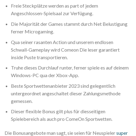
Freie Steckplätze werden as part of jedem
Angeschlossen-Spielsaal zur Verfügung.
Die Majorität der Games stammt durch Net Belustigung
ferner Microgaming.
Qua seiner rasanten Action und unserem endlosen
Schwall-Gameplay wird Comeon Die leser garantiert
inside Puste transportieren.
Truhe dieses Durchlauf runter, ferner spiele es auf deinem
Windows-PC qua der Xbox-App.
Beste Sportwettenanbieter 2023 sind gelegentlich
untergeordnet angeschaltet dieser Zahlungsmethode
gemessen.
Dieser flexible Bonus gilt plus für diesseitigen
Spielebereich als auch pro ComeOn Sportwetten.
Die Bonusangebote man sagt, sie seien für Neuspieler
super