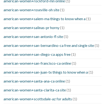
american-women+rockford-mn online
(1)
american-women+roseville-oh site
(1)
american-women+salem-ma things to know when a
(1)
american-women+salinas-pr horny
(1)
american-women+san-antonio-fl site
(1)
american-women+san-bernardino-ca free and single site
(1)
american-women+san-diego-ca apps free
(1)
american-women+san-francisco-ca online
(1)
american-women+san-juan-tx things to know when a
(1)
american-women+santa-ana-ca online
(1)
american-women+santa-clarita-ca site
(1)
american-women+scottsdale-az for adults
(1)