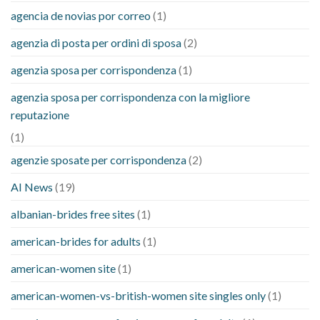
agencia de novias por correo
(1)
agenzia di posta per ordini di sposa
(2)
agenzia sposa per corrispondenza
(1)
agenzia sposa per corrispondenza con la migliore
reputazione
(1)
agenzie sposate per corrispondenza
(2)
AI News
(19)
albanian-brides free sites
(1)
american-brides for adults
(1)
american-women site
(1)
american-women-vs-british-women site singles only
(1)