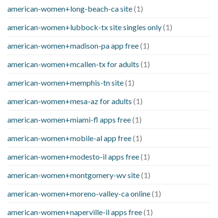
american-women+long-beach-ca site
(1)
american-women+lubbock-tx site singles only
(1)
american-women+madison-pa app free
(1)
american-women+mcallen-tx for adults
(1)
american-women+memphis-tn site
(1)
american-women+mesa-az for adults
(1)
american-women+miami-fl apps free
(1)
american-women+mobile-al app free
(1)
american-women+modesto-il apps free
(1)
american-women+montgomery-wv site
(1)
american-women+moreno-valley-ca online
(1)
american-women+naperville-il apps free
(1)