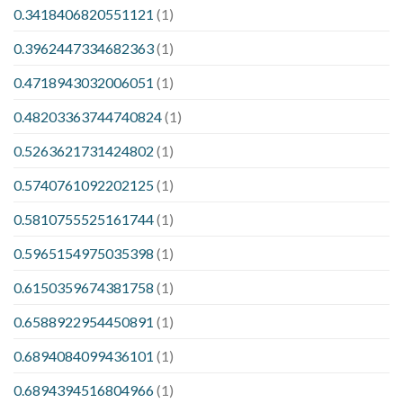
0.3418406820551121
(1)
0.3962447334682363
(1)
0.4718943032006051
(1)
0.48203363744740824
(1)
0.5263621731424802
(1)
0.5740761092202125
(1)
0.5810755525161744
(1)
0.5965154975035398
(1)
0.6150359674381758
(1)
0.6588922954450891
(1)
0.6894084099436101
(1)
0.6894394516804966
(1)