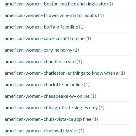
american-women+boston-ma free and single site
(1)
american-women+brownsville-mn for adults
(1)
american-women+buffalo-ia online
(1)
american-women+cape-coral-fl online
(1)
american-women+cary-nc horny
(1)
american-women+chandler-in site
(1)
american-women+charleston-ar things to know when a
(1)
american-women+charlotte-nc online
(1)
american-women+chesapeake-wv online
(1)
american-women+chicago-il site singles only
(1)
american-women+chula-vista-ca app free
(1)
american-women+cincinnati-ia site
(1)