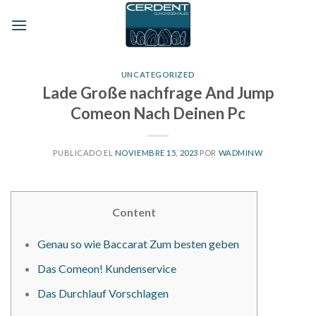
Skip
to
content
UNCATEGORIZED
Lade Große nachfrage And Jump
Comeon Nach Deinen Pc
PUBLICADO EL
NOVIEMBRE 15, 2023
POR
WADMINW
Content
Genau so wie Baccarat Zum besten geben
Das Comeon! Kundenservice
Das Durchlauf Vorschlagen