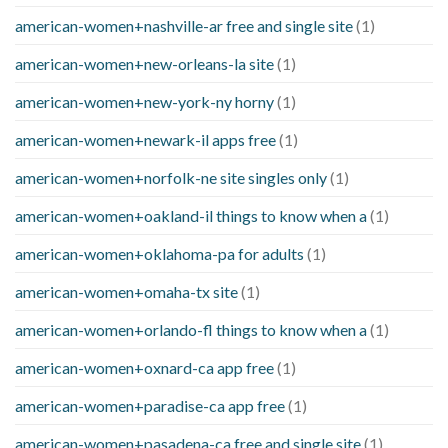
american-women+nashville-ar free and single site
(1)
american-women+new-orleans-la site
(1)
american-women+new-york-ny horny
(1)
american-women+newark-il apps free
(1)
american-women+norfolk-ne site singles only
(1)
american-women+oakland-il things to know when a
(1)
american-women+oklahoma-pa for adults
(1)
american-women+omaha-tx site
(1)
american-women+orlando-fl things to know when a
(1)
american-women+oxnard-ca app free
(1)
american-women+paradise-ca app free
(1)
american-women+pasadena-ca free and single site
(1)