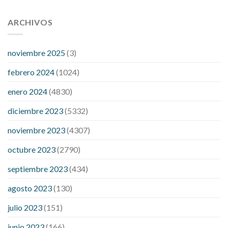
112 54 blood pressure
118 over 64 blood pressure
blood
pressure 112 50
ARCHIVOS
blood pressure medicine side effects
do any
fitness trackers monitor blood pressure
does blood pressure
rise during menopause
does hibiscus extract lower blood
noviembre 2025
(3)
pressure
high low number blood pressure
how much does
febrero 2024
(1024)
200 mg labetalol lower blood pressure
how to naturally
control blood pressure
intuniv low blood pressure
is a wrist
enero 2024
(4830)
blood pressure accurate
my blood pressure is suddenly high
diciembre 2023
(5332)
regular high blood pressure
should i be concerned about low
blood pressure
apple cider vinegar penis growth
are there
noviembre 2023
(4307)
any male enhancement pills that actually work
cbd gummies
for stamina
cbd gummies good for ed
cbd hemp gummies for
octubre 2023
(2790)
ed
dick hardening pills
do over the counter male enhancement
septiembre 2023
(434)
pills really work
does boosting testosterone increase penis
size
does circumcision affect penis growth
erection pills porn
agosto 2023
(130)
extreme vitality ed pills
how to get a bigger penis no pills
if i
julio 2023
(151)
lose weight will my penis be bigger
male enhancement pills
phone number
male sexual health pills
rejuvinate cbd
junio 2023
(166)