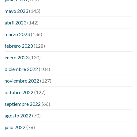
gummies
yuppie cbd gummies reviews
zebra cbd gummies
mayo 2023
(145)
reviews
are power cbd gummies legit
cbd gummies 300mg
choice
cbd gummies from shark tank
cbd gummies on shark
abril 2023
(142)
tank for ed
cbd gummy bear recipe with jello
cbd oil dosage
marzo 2023
(136)
calculator uk
cbd oil dosage chart
cbd oil for sex
performance
cbd oil in hair
cbd oil india
cbd oil to add to
febrero 2023
(128)
drinks
concord cbd gummies
dog cbd gummies for calming
enero 2023
(130)
drops cbd thc gummies
honda cbd gummies para que sirve
medterra cbd oil amazon
my first experience with cbd oil
diciembre 2022
(104)
trufarm cbd gummies
vigorprimex cbd gummies
which is
noviembre 2022
(127)
better cbd oil or tincture
best adhd medicine for weight loss
does liver cancer cause weight loss
female 100 pound weight
octubre 2022
(127)
loss
gallbladder removal weight loss
is pomegranate bad for
septiembre 2022
(66)
weight loss
lupus and weight loss
medical weight loss dr
meta
for weight loss
precose weight loss
strict diet for weight loss
agosto 2022
(70)
symptom weight loss
blood sugar level 315
can milk raise
julio 2022
(78)
blood sugar levels
effect of steroids on blood sugar
ezetimibe and blood sugar
foods that will bring blood sugar