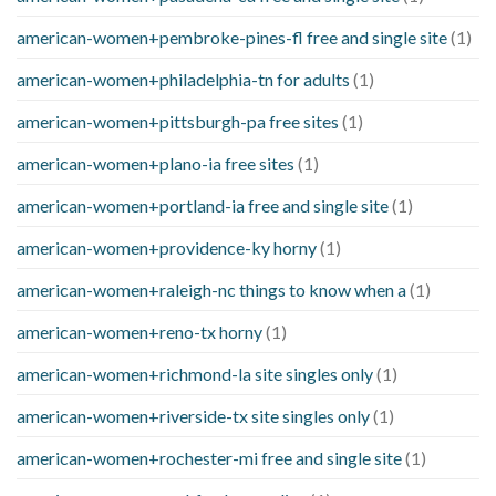
american-women+pembroke-pines-fl free and single site
(1)
american-women+philadelphia-tn for adults
(1)
american-women+pittsburgh-pa free sites
(1)
american-women+plano-ia free sites
(1)
american-women+portland-ia free and single site
(1)
american-women+providence-ky horny
(1)
american-women+raleigh-nc things to know when a
(1)
american-women+reno-tx horny
(1)
american-women+richmond-la site singles only
(1)
american-women+riverside-tx site singles only
(1)
american-women+rochester-mi free and single site
(1)