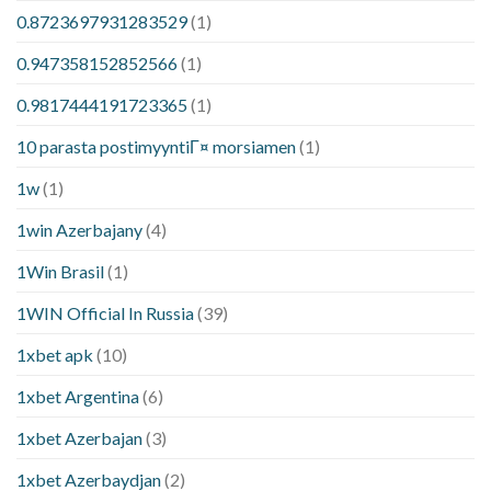
0.8723697931283529
(1)
0.947358152852566
(1)
0.9817444191723365
(1)
10 parasta postimyyntiГ¤ morsiamen
(1)
1w
(1)
1win Azerbajany
(4)
1Win Brasil
(1)
1WIN Official In Russia
(39)
1xbet apk
(10)
1xbet Argentina
(6)
1xbet Azerbajan
(3)
1xbet Azerbaydjan
(2)