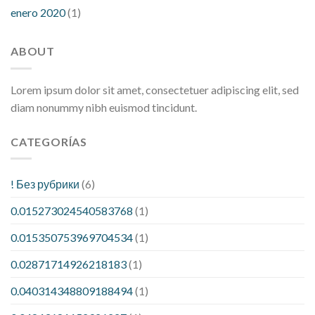
enero 2020
(1)
ABOUT
Lorem ipsum dolor sit amet, consectetuer adipiscing elit, sed
diam nonummy nibh euismod tincidunt.
CATEGORÍAS
! Без рубрики
(6)
0.015273024540583768
(1)
0.015350753969704534
(1)
0.02871714926218183
(1)
0.040314348809188494
(1)