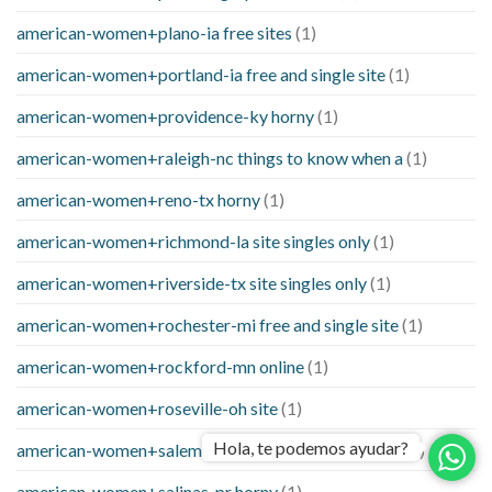
american-women+plano-ia free sites
(1)
american-women+portland-ia free and single site
(1)
american-women+providence-ky horny
(1)
american-women+raleigh-nc things to know when a
(1)
american-women+reno-tx horny
(1)
american-women+richmond-la site singles only
(1)
american-women+riverside-tx site singles only
(1)
american-women+rochester-mi free and single site
(1)
american-women+rockford-mn online
(1)
american-women+roseville-oh site
(1)
Hola, te podemos ayudar?
american-women+salem-ma things to know when a
(1)
american-women+salinas-pr horny
(1)