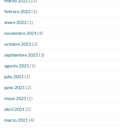
marzo 2022
(22)
sugar is high
will exercise reduce blood sugar levels
febrero 2022
(1)
enero 2022
(1)
noviembre 2021
(4)
octubre 2021
(2)
septiembre 2021
(3)
agosto 2021
(1)
julio 2021
(2)
junio 2021
(2)
mayo 2021
(1)
abril 2021
(2)
marzo 2021
(4)