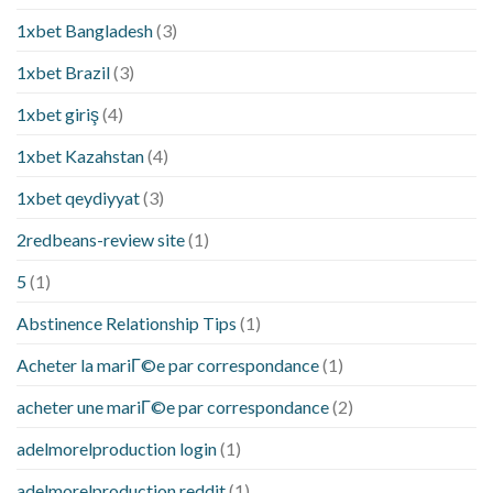
1xbet Bangladesh
(3)
1xbet Brazil
(3)
1xbet giriş
(4)
1xbet Kazahstan
(4)
1xbet qeydiyyat
(3)
2redbeans-review site
(1)
5
(1)
Abstinence Relationship Tips
(1)
Acheter la mariГ©e par correspondance
(1)
acheter une mariГ©e par correspondance
(2)
adelmorelproduction login
(1)
adelmorelproduction reddit
(1)