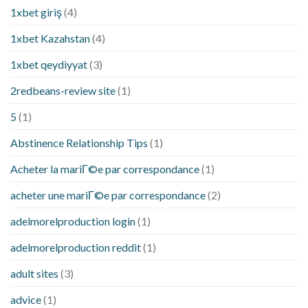
1xbet giriş
(4)
1xbet Kazahstan
(4)
1xbet qeydiyyat
(3)
2redbeans-review site
(1)
5
(1)
Abstinence Relationship Tips
(1)
Acheter la mariГ©e par correspondance
(1)
acheter une mariГ©e par correspondance
(2)
adelmorelproduction login
(1)
adelmorelproduction reddit
(1)
adult sites
(3)
advice
(1)