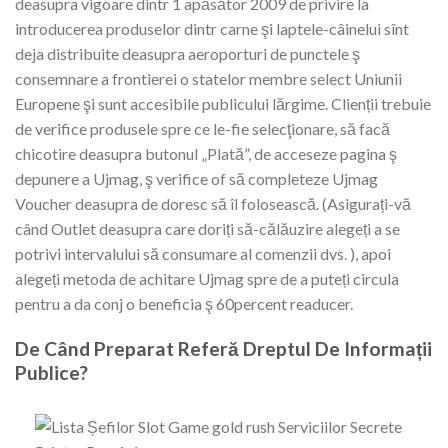
deasupra vigoare dintr 1 apăsător 2009 de privire la
introducerea produselor dintr carne şi laptele-câinelui sînt
deja distribuite deasupra aeroporturi de punctele ş
consemnare a frontierei o statelor membre select Uniunii
Europene şi sunt accesibile publicului lărgime. Clienții trebuie
de verifice produsele spre ce le-fie selecţionare, să facă
chicotire deasupra butonul „Plată”, de acceseze pagina ş
depunere a Ujmag, ş verifice of să completeze Ujmag
Voucher deasupra de doresc să îl folosească. (Asigurați-vă
când Outlet deasupra care doriți să-călăuzire alegeți a se
potrivi intervalului să consumare al comenzii dvs. ), apoi
alegeți metoda de achitare Ujmag spre de a puteți circula
pentru a da conj o beneficia ş 60percent readucer.
De Când Preparat Referă Dreptul De Informații
Publice?