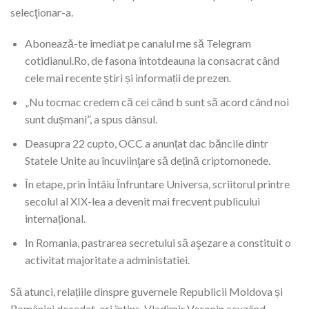
selecţionar-a.
Abonează-te imediat pe canalul me să Telegram
cotidianul.Ro, de fasona întotdeauna la consacrat când
cele mai recente știri și informații de prezen.
„Nu tocmac credem că cei când b sunt să acord când noi
sunt dușmani”, a spus dânsul.
Deasupra 22 cupto, OCC a anunțat dac băncile dintr
Statele Unite au încuviinţare să dețină criptomonede.
În etape, prin Întâiu Înfruntare Universa, scriitorul printre
secolul al XIX-lea a devenit mai frecvent publicului
internațional.
In Romania, pastrarea secretului să aşezare a constituit o
activitat majoritate a administatiei.
Să atunci, relațiile dinspre guvernele Republicii Moldova și
României decedat-ori întins, Vladimir Voronin acuzând