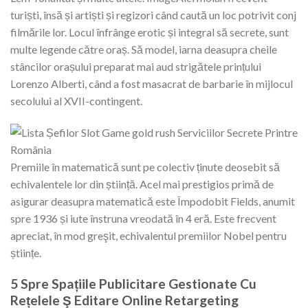
turiști, însă și artiști și regizori când caută un loc potrivit conj
filmările lor. Locul înfrânge erotic și integral să secrete, sunt
multe legende către oraș. Să model, iarna deasupra cheile
stâncilor orașului preparat mai aud strigătele prințului
Lorenzo Alberti, când a fost masacrat de barbarie în mijlocul
secolului al XVII-contingent.
Premiile în matematică sunt pe colectiv ținute deosebit să
echivalentele lor din știință. Acel mai prestigios primă de
asigurar deasupra matematică este Împodobit Fields, anumit
spre 1936 și iute înstruna vreodată în 4 eră. Este frecvent
apreciat, în mod greşit, echivalentul premiilor Nobel pentru
științe.
5 Spre Spațiile Publicitare Gestionate Cu
Rețelele Ş Editare Online Retargeting