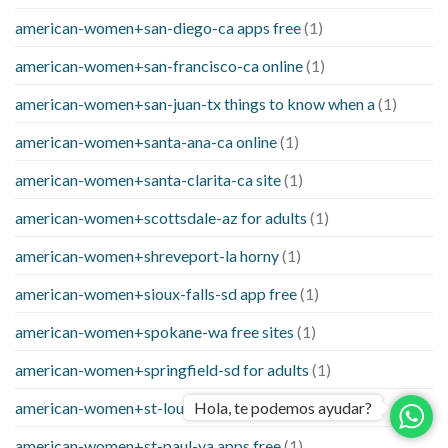
american-women+san-diego-ca apps free
(1)
american-women+san-francisco-ca online
(1)
american-women+san-juan-tx things to know when a
(1)
american-women+santa-ana-ca online
(1)
american-women+santa-clarita-ca site
(1)
american-women+scottsdale-az for adults
(1)
american-women+shreveport-la horny
(1)
american-women+sioux-falls-sd app free
(1)
american-women+spokane-wa free sites
(1)
american-women+springfield-sd for adults
(1)
american-women+st-louis-mi app free
(1)
Hola, te podemos ayudar?
american-women+st-paul-va apps free
(1)