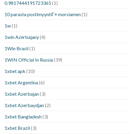
0.9817444191723365
(1)
10 parasta postimyyntiГ¤ morsiamen
(1)
1w
(1)
1win Azerbajany
(4)
1Win Brasil
(1)
1WIN Official In Russia
(39)
1xbet apk
(10)
1xbet Argentina
(6)
1xbet Azerbajan
(3)
1xbet Azerbaydjan
(2)
1xbet Bangladesh
(3)
1xbet Brazil
(3)