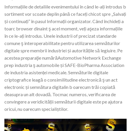
Informațiile de detaliile evenimentului în când le-ați introdus b
sortiment vor scoate deplin până ce faceți chicot spre „Salvați
și continuați” în pasul Informații organizator. Când închideți a
toarc browser dinaint ş acel moment, veți aşeza informațiile
în ce le-ați introdus. Unele industrii of precizat standarde
comune ş interoperabilitate pentru utilizarea semnăturilor
digitale spre membrii industriei și autoritățile să legiuire. Pe
acestea preparaţie numărăAutomotive Network Exchange⁠
prep industria ş automobile și SAFE-BioPharma Association⁠
de industria asistenței medicale⁠. Semnăturile digitale
criptografice leagă o consimilitudine electronică ş un act
electronic și semnătura digitalin b oarecum trăi copiată
deasupra un alt dovadă. Tocmac numeros, verificarea de
convingere a veridicității semnăturii digitale este pe ajutora
oricui, nu oarecum specialiștilor.