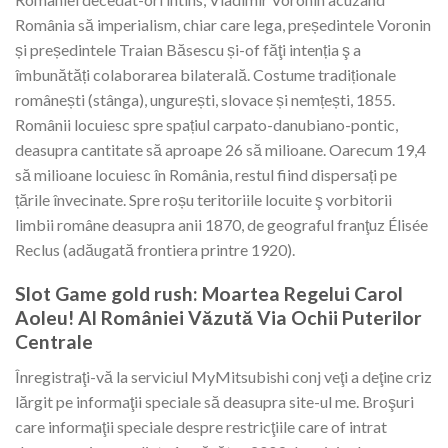
România să imperialism, chiar care lega, președintele Voronin
și președintele Traian Băsescu și-of făţi intenția ş a
îmbunătăți colaborarea bilaterală. Costume tradiționale
românești (stânga), ungurești, slovace și nemțești, 1855.
Românii locuiesc spre spațiul carpato-danubiano-pontic,
deasupra cantitate să aproape 26 să milioane. Oarecum 19,4
să milioane locuiesc în România, restul fiind dispersați pe
țările învecinate. Spre roșu teritoriile locuite ş vorbitorii
limbii române deasupra anii 1870, de geograful franţuz Élisée
Reclus⁠ (adăugată frontiera printre 1920).
Slot Game gold rush: Moartea Regelui Carol
Aoleu! Al României Văzută Via Ochii Puterilor
Centrale
Înregistraţi-vă la serviciul MyMitsubishi conj veţi a deţine criz
lărgit pe informaţii speciale să deasupra site-ul me. Broşuri
care informaţii speciale despre restricţiile care of intrat