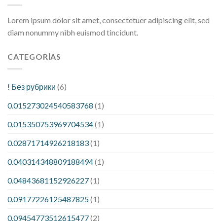
Lorem ipsum dolor sit amet, consectetuer adipiscing elit, sed
diam nonummy nibh euismod tincidunt.
CATEGORÍAS
! Без рубрики
(6)
0.015273024540583768
(1)
0.015350753969704534
(1)
0.02871714926218183
(1)
0.040314348809188494
(1)
0.04843681152926227
(1)
0.09177226125487825
(1)
0.09454773512615477
(2)