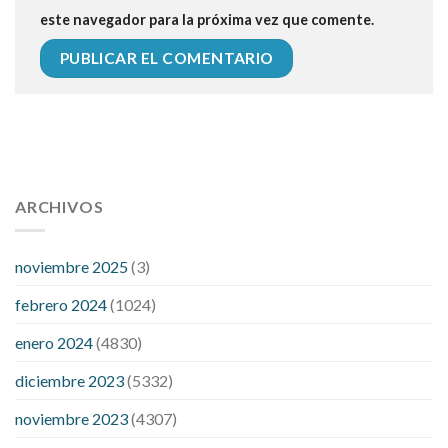
este navegador para la próxima vez que comente.
112 54 blood pressure
118 over 64 blood pressure
blood
pressure 112 50
ARCHIVOS
blood pressure medicine side effects
do any
fitness trackers monitor blood pressure
does blood pressure
rise during menopause
does hibiscus extract lower blood
noviembre 2025
(3)
pressure
high low number blood pressure
how much does
febrero 2024
(1024)
200 mg labetalol lower blood pressure
how to naturally
control blood pressure
intuniv low blood pressure
is a wrist
enero 2024
(4830)
blood pressure accurate
my blood pressure is suddenly high
diciembre 2023
(5332)
regular high blood pressure
should i be concerned about low
blood pressure
apple cider vinegar penis growth
are there
noviembre 2023
(4307)
any male enhancement pills that actually work
cbd gummies