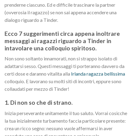
prenderne ciascuno. Ed e difficile trascinare la partner
(ovverosia il ragazzo) se non sai appena accendere una
dialogo riguardo a Tinder.
Ecco 7 suggerimenti circa appena inoltrare
messaggi ai ragazzi riguardo a Tinder in
intavolare una colloquio spiritoso.
Non sono soltanto innamorati, non si strappo isolato di
adattarsi sesso. Questi messaggi ti porteranno davvero da
certi dose e daranno vitalita alla
Irlanda ragazza bellissima
colloquio. E lavorano su molti siti di incontri, eppure sono
collaudati per mezzo di Tinder!
1. Di non so che di strano.
Inizia perseverante unitamente il tuo saluto. Vorrai cosicche
la tua inizialmente turbamento faccia particolare presente:
crea un ricco segno: nessuno vuole affermarsi in aver
accaduto una cosa di spaventoso o spiacevole.