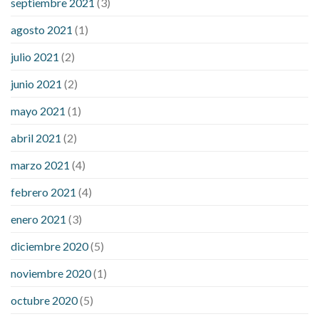
septiembre 2021
(3)
agosto 2021
(1)
julio 2021
(2)
junio 2021
(2)
mayo 2021
(1)
abril 2021
(2)
marzo 2021
(4)
febrero 2021
(4)
enero 2021
(3)
diciembre 2020
(5)
noviembre 2020
(1)
octubre 2020
(5)