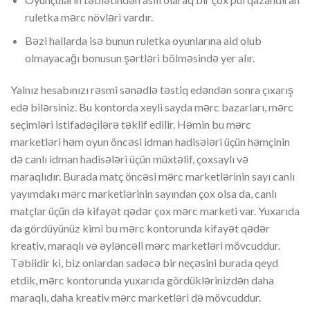
ruletka mərc növləri vardır.
Bəzi hallarda isə bunun ruletka oyunlarına aid olub
olmayacağı bonusun şərtləri bölməsində yer alır.
Yalnız hesabınızı rəsmi sənədlə təstiq edəndən sonra çıxarış
edə bilərsiniz. Bu kontorda xeyli sayda mərc bazarları, mərc
seçimləri istifadəçilərə təklif edilir. Həmin bu mərc
marketləri həm oyun öncəsi idman hadisələri üçün həmçinin
də canlı idman hadisələri üçün müxtəlif, çoxsaylı və
maraqlıdır. Burada matç öncəsi mərc marketlərinin sayı canlı
yayımdakı mərc marketlərinin sayından çox olsa da, canlı
matçlar üçün də kifayət qədər çox mərc marketi var. Yuxarıda
da gördüyünüz kimi bu mərc kontorunda kifayət qədər
kreativ, maraqlı və əyləncəli mərc marketləri mövcuddur.
Təbiidir ki, biz onlardan sadəcə bir neçəsini burada qeyd
etdik, mərc kontorunda yuxarıda gördüklərinizdən daha
maraqlı, daha kreativ mərc marketləri də mövcuddur.