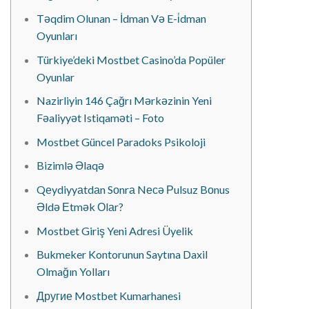
Təqdim Olunan – İdman Və E-i̇dman
Oyunları
Türkiye’deki Mostbet Casino’da Popüler
Oyunlar
Nazirliyin 146 Çağrı Mərkəzinin Yeni
Fəaliyyət Istiqaməti – Foto
Mostbet Güncel Paradoks Psikoloji
Bizimlə Əlaqə
Qеydiyyаtdаn Sоnrа Nесə Рulsuz Bоnus
Əldə Еtmək Оlаr?
Mostbet Giriş Yeni Adresi Üyelik
Bukmeker Kontorunun Saytına Daxil
Olmağın Yolları
Другие Mostbet Kumarhanesi