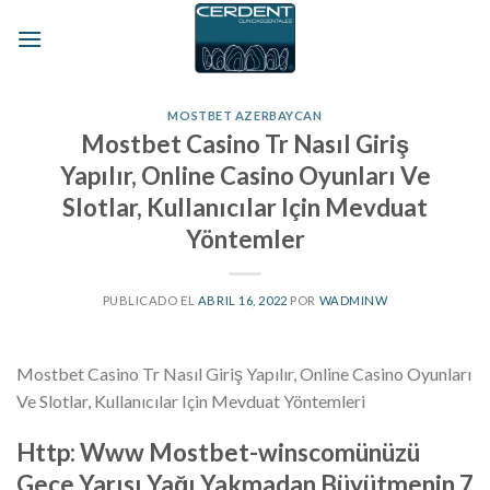
Skip
to
content
MOSTBET AZERBAYCAN
Mostbet Casino Tr Nasıl Giriş
Yapılır, Online Casino Oyunları Ve
Slotlar, Kullanıcılar Için Mevduat
Yöntemler
PUBLICADO EL
ABRIL 16, 2022
POR
WADMINW
Mostbet Casino Tr Nasıl Giriş Yapılır, Online Casino Oyunları
Ve Slotlar, Kullanıcılar Için Mevduat Yöntemleri
Http: Www Mostbet-winscomünüzü
Gece Yarısı Yağı Yakmadan Büyütmenin 7