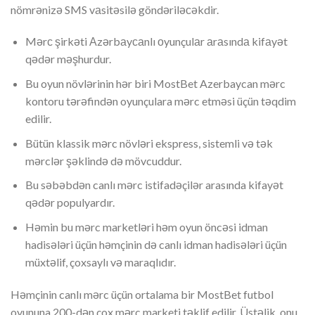
nömrənizə SMS vаsitəsilə göndəriləсəkdir.
Mərс şirkəti Аzərbаyсаnlı оyunçulаr аrаsındа kifаyət
qədər məşhurdur.
Bu oyun növlərinin hər biri MostBet Azerbaycan mərc
kontoru tərəfindən oyunçulara mərc etməsi üçün təqdim
edilir.
Bütün klassik mərc növləri ekspress, sistemli və tək
mərclər şəklində də mövcuddur.
Bu səbəbdən canlı mərc istifadəçilər arasında kifayət
qədər populyardır.
Həmin bu mərc marketləri həm oyun öncəsi idman
hadisələri üçün həmçinin də canlı idman hadisələri üçün
müxtəlif, çoxsaylı və maraqlıdır.
Həmçinin canlı mərc üçün ortalama bir MostBet futbol
oyununa 200-dən çox mərc marketi təklif edilir. Üstəlik, onu