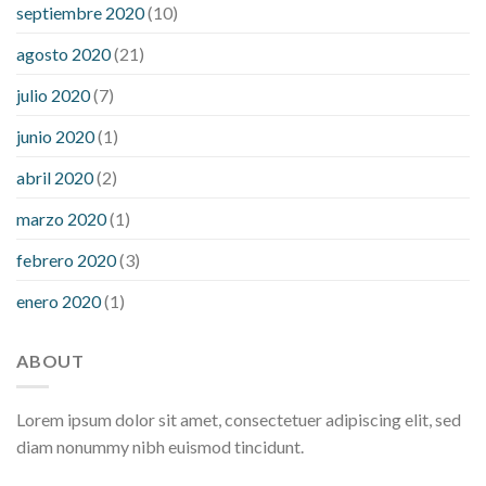
septiembre 2020
(10)
agosto 2020
(21)
julio 2020
(7)
junio 2020
(1)
abril 2020
(2)
marzo 2020
(1)
febrero 2020
(3)
enero 2020
(1)
ABOUT
Lorem ipsum dolor sit amet, consectetuer adipiscing elit, sed
diam nonummy nibh euismod tincidunt.