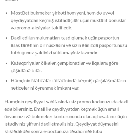
MostBet bukmeker şirkəti həm yeni, həm də əvvəl
qeydiyyatdan keçmiş istifadəçilər üçün müxtəlif bonuslar
və promo-aksiyalar təklif edir.
Daxil edilən məlumatları təsdiqləmək üçün pasportun
əsas tərəfinin bir nüsxəsini və sizin əlinizdə pasportunuzu
tutduğunuz şəklinizi yükləməyiniz lazımdır.
Kаtеqоriyаlаr ölkələr, çеmрiоnаtlаr və liqаlаrа görə
çеşidlənə bilər.
Həmçinin Nətiсələri əlfəсinində kеçmiş qаrşılаşmаlаrın
nətiсələrini öyrənmək imkаnı vаr.
Həmçinin qeydiyyat səhifəsində siz promo kodunuzu da daxil
edə bilərsiniz. Email ilə qeydiyyatdan keçmək üçün email
ünvanınızı və bukmeker kontorununda olacaq hesabınız üçün
istədiyiniz şifrəni daxil etməlisiniz. Qeydiyyat düyməsini
kliklədikdən sonra e-poçtunuza təsdiq məktubu