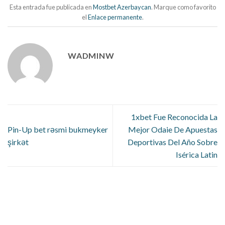
Esta entrada fue publicada en
Mostbet Azerbaycan
. Marque como favorito
el
Enlace permanente
.
WADMINW
1xbet Fue Reconocida La
Pin-Up bet rəsmi bukmeyker
Mejor Odaie De Apuestas
şirkət
Deportivas Del Año Sobre
Isérica Latin
112 54 blood pressure
118 over 64 blood pressure
blood