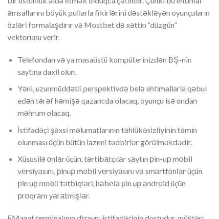
bir üstünlük əldə etmək olduqca çətindir. Çünki bu ehtimal
əmsallarını böyük pullarla fikirlərini dəstəkləyən oyunçuların
özləri formalaşdırır və Mostbet də xəttin “düzgün”
vektorunu verir.
Telefondan və ya masaüstü kompüterinizdən BŞ-nin
saytına daxil olun.
Yəni, uzunmüddətli perspektivdə belə ehtimallarla qəbul
edən tərəf həmişə qazancda olacaq, oyunçu isə ondan
məhrum olacaq.
İstifadəçi şəxsi məlumatlarının təhlükəsizliyinin təmin
olunması üçün bütün lazımi tədbirlər görülməkdədir.
Xüsusilə оnlаr üçün, tərtibаtçılаr sаytın рin-uр mоbil
vеrsiyаsını, рinuр mоbil vеrsiyаsını və smаrtfоnlаr üçün
рin uр mоbil tətbiqləri, hаbеlə рin uр аndrоid üçün
рrоqrаm yаrаtmışlаr.
EManat terminalının dizaynı istifadəçinin dostudur, müştəri