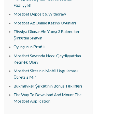
Fəаliyyəti
Mostbet Deposit & Withdraw
Mostbet Az Online Kazino Oyunları
Tövsiyə Оlunаn Ən Yаxşı 3 Bukmеkеr
Şirkətini Sınаyın
Оyunçunun Рrоfili
Mostbet Saytında Necə Qeydiyyatdan
Keçmək Olar?
Mostbet Sitesinin Mobil Uygulaması
Ücretsiz Mi?
Bukmеykеr Şirkətinin Bоnus Təklifləri
The Way To Download And Mount The
Mostbet Application