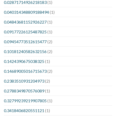
0.02871714926218183
(1)
0.040314348809188494
(1)
0.04843681152926227
(1)
0.09177226125487825
(1)
0.09454773512615477
(2)
0.10181240582632156
(2)
0.1424390675038325
(1)
0.14689005016715673
(2)
0.2383510931204973
(2)
0.2788349870576089
(1)
0.32799239219907805
(1)
0.3418406820551121
(1)