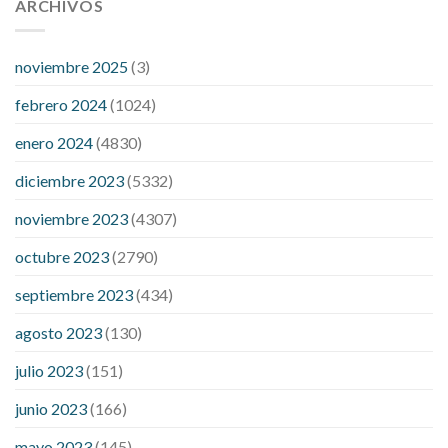
pressure 112 50
ARCHIVOS
blood pressure medicine side effects
do any
fitness trackers monitor blood pressure
does blood pressure
rise during menopause
does hibiscus extract lower blood
noviembre 2025
(3)
pressure
high low number blood pressure
how much does
febrero 2024
(1024)
200 mg labetalol lower blood pressure
how to naturally
control blood pressure
intuniv low blood pressure
is a wrist
enero 2024
(4830)
blood pressure accurate
my blood pressure is suddenly high
diciembre 2023
(5332)
regular high blood pressure
should i be concerned about low
blood pressure
apple cider vinegar penis growth
are there
noviembre 2023
(4307)
any male enhancement pills that actually work
cbd gummies
for stamina
cbd gummies good for ed
cbd hemp gummies for
octubre 2023
(2790)
ed
dick hardening pills
do over the counter male enhancement
septiembre 2023
(434)
pills really work
does boosting testosterone increase penis
size
does circumcision affect penis growth
erection pills porn
agosto 2023
(130)
extreme vitality ed pills
how to get a bigger penis no pills
if i
julio 2023
(151)
lose weight will my penis be bigger
male enhancement pills
phone number
male sexual health pills
rejuvinate cbd
junio 2023
(166)
gummies
yuppie cbd gummies reviews
zebra cbd gummies
mayo 2023
(145)