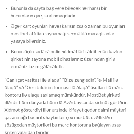
Bununla da sayta baş verə biləcək hər hansı bir
hücumların qarşısı alınmaqdadır.
Əgər kart oyunları həvəskarısınızsa o zaman bu oyunları
mostbet affiliate oynamağı seçməklə maraqlı anlar
yaşaya bilərsiniz.
Bunun üçün sadəcə onlinexidmətləri təklif edən kazino
şirkətinin saytına mobil cihazlarınız üzərindən giriş
etməniz lazım gələcəkdir.
“Canlı çat vasitəsi ilə əlaqə”, “Bizə zəng edin”, “e-Mail ilə
əlaqə” və “Geri bildirim forması ilə əlaqə” üsulları ilə mərc
kontoru ilə əlaqə saxlamaq mümkündür. MostBet şirkəti
illərdir həm dünyada həm də Azərbaycanda xidmət göstərir.
Xidmət göstərdiyi illər ərzində kifayət qədər daimi müştəri
qazanmağı bacarıb. Saytın bir çox müsbət özəllikləri
sözügedən müştəriləri bu mərc kontoruna bağlayan əsas
kriteriyalardan biridir.