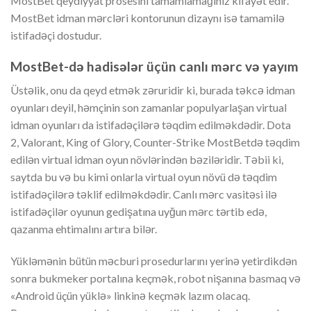
MostBet qeydiyyat prosesini tamamlamağınız kifayət edir.
MostBet idman mərcləri kontorunun dizaynı isə tamamilə
istifadəçi dostudur.
MostBet-də hadisələr üçün canlı mərc və yayım
Üstəlik, onu da qeyd etmək zəruridir ki, burada təkcə idman
oyunları deyil, həmçinin son zamanlar populyarlaşan virtual
idman oyunları da istifadəçilərə təqdim edilməkdədir. Dota
2, Valorant, King of Glory, Counter-Strike MostBetdə təqdim
edilən virtual idman oyun növlərindən bəziləridir. Təbii ki,
saytda bu və bu kimi onlarla virtual oyun növü də təqdim
istifadəçilərə təklif edilməkdədir. Canlı mərc vasitəsi ilə
istifadəçilər oyunun gedişatına uyğun mərc tərtib edə,
qazanma ehtimalını artıra bilər.
Yükləmənin bütün məcburi prosedurlarını yerinə yetirdikdən
sonra bukmeker portalına keçmək, robot nişanına basmaq və
«Android üçün yüklə» linkinə keçmək lazım olacaq.