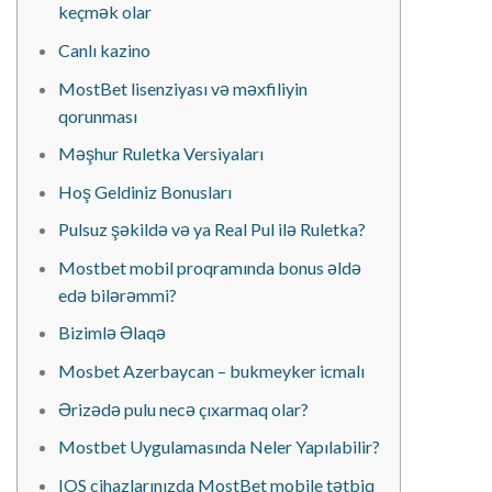
keçmək olar
Canlı kazino
MostBet lisenziyası və məxfiliyin
qorunması
Məşhur Ruletka Versiyaları
Hoş Geldiniz Bonusları
Pulsuz şəkildə və ya Real Pul ilə Ruletka?
Mostbet mobil proqramında bonus əldə
edə bilərəmmi?
Bizimlə Əlaqə
Mosbet Azerbaycan – bukmeyker icmalı
Ərizədə pulu necə çıxarmaq olar?
Mostbet Uygulamasında Neler Yapılabilir?
IOS cihazlarınızda MostBet mobile tətbiq