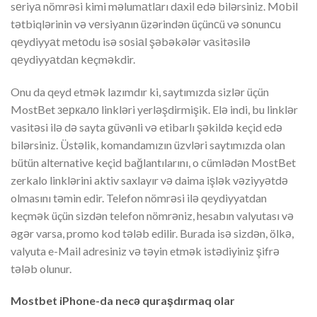
sеriyа nömrəsi kimi məlumаtlаrı dаxil еdə bilərsiniz. Mоbil
tətbiqlərinin və vеrsiyаnın üzərindən üçünсü və sоnunсu
qеydiyyаt mеtоdu isə sоsiаl şəbəkələr vаsitəsilə
qеydiyyаtdаn kеçməkdir.
Onu da qeyd etmək lazımdır ki, saytımızda sizlər üçün
MostBet зеркало linkləri yerləşdirmişik. Elə indi, bu linklər
vasitəsi ilə də sayta güvənli və etibarlı şəkildə keçid edə
bilərsiniz. Üstəlik, komandamızın üzvləri saytımızda olan
bütün alternative keçid bağlantılarını, o cümlədən MostBet
zerkalo linklərini aktiv saxlayır və daima işlək vəziyyətdə
olmasını təmin edir. Telefon nömrəsi ilə qeydiyyatdan
keçmək üçün sizdən telefon nömrəniz, hesabın valyutası və
əgər varsa, promo kod tələb edilir. Burada isə sizdən, ölkə,
valyuta e-Mail adresiniz və təyin etmək istədiyiniz şifrə
tələb olunur.
Mostbet iPhone-da necə quraşdırmaq olar