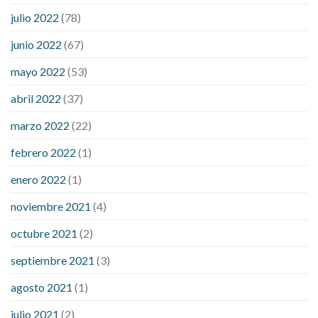
symptom weight loss
blood sugar level 315
can milk raise
julio 2022
(78)
blood sugar levels
effect of steroids on blood sugar
ezetimibe and blood sugar
foods that will bring blood sugar
junio 2022
(67)
down
how to reduce blood sugar level immediately in hindi
mayo 2022
(53)
what does it mean when you have high blood sugar
what is
considered a low blood sugar level
what is normal blood
abril 2022
(37)
sugar an hour after eating
what to do when diabetic blood
marzo 2022
(22)
sugar is high
will exercise reduce blood sugar levels
febrero 2022
(1)
enero 2022
(1)
noviembre 2021
(4)
octubre 2021
(2)
septiembre 2021
(3)
agosto 2021
(1)
julio 2021
(2)