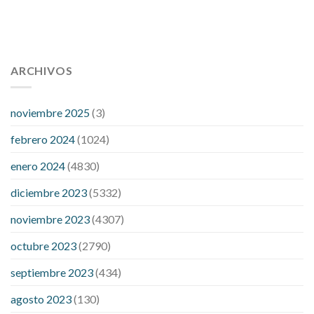
112 54 blood pressure
118 over 64 blood pressure
blood
pressure 112 50
ARCHIVOS
blood pressure medicine side effects
do any
fitness trackers monitor blood pressure
does blood pressure
rise during menopause
does hibiscus extract lower blood
noviembre 2025
(3)
pressure
high low number blood pressure
how much does
febrero 2024
(1024)
200 mg labetalol lower blood pressure
how to naturally
control blood pressure
intuniv low blood pressure
is a wrist
enero 2024
(4830)
blood pressure accurate
my blood pressure is suddenly high
diciembre 2023
(5332)
regular high blood pressure
should i be concerned about low
blood pressure
apple cider vinegar penis growth
are there
noviembre 2023
(4307)
any male enhancement pills that actually work
cbd gummies
for stamina
cbd gummies good for ed
cbd hemp gummies for
octubre 2023
(2790)
ed
dick hardening pills
do over the counter male enhancement
septiembre 2023
(434)
pills really work
does boosting testosterone increase penis
size
does circumcision affect penis growth
erection pills porn
agosto 2023
(130)