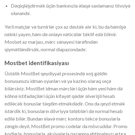
Dəqiqləşdirmək üçün bankınızla əlaqə saxlamanız tövsiyə
olunandır.
Yerli matçlar və turnirlər çox az dəstək alır ki, bu da həmişə
nəinki yayım, həm də onlayn nəticələr təklif edə bilmir.
Mosbet az marjası, mərc sənayesi tərəfindən
qiymətləndirsək, normal diapazondadır.
Mostbet identifikasiyası
Üstəlik MostBet qeydiyyat prosesində xoş gəldin
bonusunuzu idman oyunları və ya kazino olaraq seçə
bilərsiniz. MostBet idman mərcləri üçün həm yeni həm də
köhnə istifadəçiləri üçün kifayət qədər əlverişli hesab
ediləcək bonuslar təqdim etməkdədir. Onu da qeyd etmək
istərdik ki, bonusların dövriyyə tələbləri də normal hesab
edilə bilər. Bundan əlavə mərc kontoru təkcə bonuslarla
zəngin deyil, MostBet promo codelar da mövcuddur. Promo
kodlarla, bonuslarla, aksiyalarla qazanma ehtimalınızı artıra,