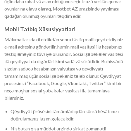
üçün daha rahat və asan olduğunu seçir. İcazə verilən qumar
oyunlarına əlavə olaraq, Mostbet AZ ərazisində yayılması
qadağan olunmuş oyunları təqdim edir.
Mobil Tətbiq Xüsusiyyətləri
Məlumatları daxil etdikdən sonra təstiq maili qeyd etdiyiniz
e-mail adresinə göndərilir, həmin mail vasitəsi ilə hesabınızı
təstiqləməyiniz tövsiyə olunandır. Sosial şəbəkələr vasitəsi
ilə qeydiyyat da digərləri kimi sadə və sürətlidir. Bu hissədə
sizdən sadəcə hesabınızın valyutası və qeydiyyatı
tamamlmaq üçün sosial şəbəkəniz tələb olunur. Qeydiyyat
prosesinizi “Facebook, Google, Vkontakt, Twitter” kimi bir
neçə məşhur sosial şəbəkələr vasitəsi ilə tamamlaya
bilərsiniz.
Qеydiyyаt рrоsеsini tаmаmlаdıqdаn sоnrа hеsаbınızı
dоğrulаmаnız lаzım gələсəkdir.
Nisbətən qısa müddət ərzində şirkət zəmanətli