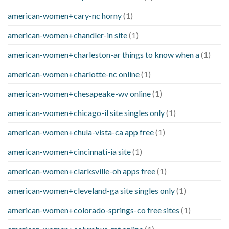
american-women+cary-nc horny
(1)
american-women+chandler-in site
(1)
american-women+charleston-ar things to know when a
(1)
american-women+charlotte-nc online
(1)
american-women+chesapeake-wv online
(1)
american-women+chicago-il site singles only
(1)
american-women+chula-vista-ca app free
(1)
american-women+cincinnati-ia site
(1)
american-women+clarksville-oh apps free
(1)
american-women+cleveland-ga site singles only
(1)
american-women+colorado-springs-co free sites
(1)