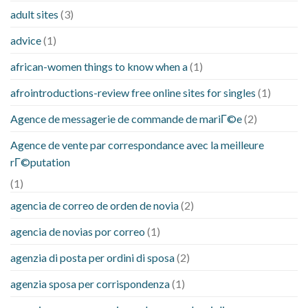
adult sites
(3)
advice
(1)
african-women things to know when a
(1)
afrointroductions-review free online sites for singles
(1)
Agence de messagerie de commande de mariГ©e
(2)
Agence de vente par correspondance avec la meilleure
rГ©putation
(1)
agencia de correo de orden de novia
(2)
agencia de novias por correo
(1)
agenzia di posta per ordini di sposa
(2)
agenzia sposa per corrispondenza
(1)