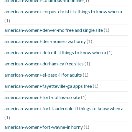
american-women+columbus-mt online
(1)
american-women+corpus-christi-tx things to know when a
(1)
american-women+denver-mo free and single site
(1)
american-women+des-moines-wa horny
(1)
american-women+detroit-il things to know when a
(1)
american-women+durham-ca free sites
(1)
american-women+el-paso-il for adults
(1)
american-women+fayetteville-ga apps free
(1)
american-women+fort-collins-co site
(1)
american-women+fort-lauderdale-fl things to know when a
(1)
american-women+fort-wayne-in horny
(1)