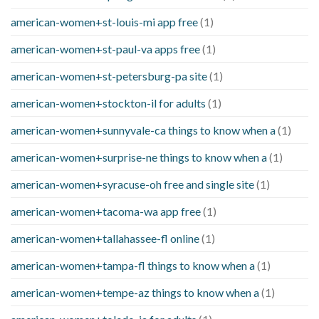
american-women+st-louis-mi app free
(1)
american-women+st-paul-va apps free
(1)
american-women+st-petersburg-pa site
(1)
american-women+stockton-il for adults
(1)
american-women+sunnyvale-ca things to know when a
(1)
american-women+surprise-ne things to know when a
(1)
american-women+syracuse-oh free and single site
(1)
american-women+tacoma-wa app free
(1)
american-women+tallahassee-fl online
(1)
american-women+tampa-fl things to know when a
(1)
american-women+tempe-az things to know when a
(1)