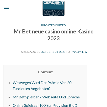
Skip
to
content
UNCATEGORIZED
Mr Bet neue casino online Kasino
2023
PUBLICADO EL
OCTUBRE 28, 2023
POR
WADMINW
Content
Weswegen Wird Der Prämie Von 20
Euroletten Angeboten?
Mr Bet Spielbank Webseite Und Sprache
Online Spielsaal 100 Eur Provision Bloß