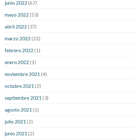
ezetimibe and blood sugar
foods that will bring blood sugar
junio 2022
(67)
down
how to reduce blood sugar level immediately in hindi
mayo 2022
(53)
what does it mean when you have high blood sugar
what is
considered a low blood sugar level
what is normal blood
abril 2022
(37)
sugar an hour after eating
what to do when diabetic blood
marzo 2022
(22)
sugar is high
will exercise reduce blood sugar levels
febrero 2022
(1)
enero 2022
(1)
noviembre 2021
(4)
octubre 2021
(2)
septiembre 2021
(3)
agosto 2021
(1)
julio 2021
(2)
junio 2021
(2)