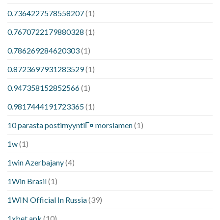
0.7364227578558207
(1)
0.7670722179880328
(1)
0.786269284620303
(1)
0.8723697931283529
(1)
0.947358152852566
(1)
0.9817444191723365
(1)
10 parasta postimyyntiГ¤ morsiamen
(1)
1w
(1)
1win Azerbajany
(4)
1Win Brasil
(1)
1WIN Official In Russia
(39)
1xbet apk
(10)