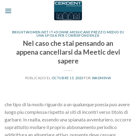
Skip
to
content
BRIGHTWOMEN.NET IT+DONNE-MESSICANE PREZZO MEDIO DI
UNA SPOSA PER CORRISPONDENZA
Nel caso che stai pensando an
appena cancellarsi da Meetic devi
sapere
PUBLICADO EL
OCTUBRE 15, 2023
POR
WADMINW
che tipo di la modo riguardo a un qualunque poesia puo avere
luogo piu complessa rispetto ai siti di incontri verso titolo di
garbare. In realta, essendo una spianata avventuriero, occorre
soprattutto mollare il proprio abbonamento periodico
addirittura an alloggiare attivo, presente deve cessare