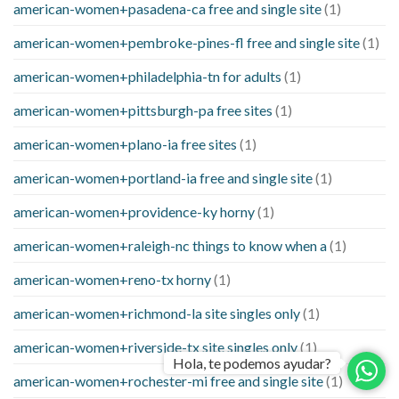
american-women+pasadena-ca free and single site
(1)
american-women+pembroke-pines-fl free and single site
(1)
american-women+philadelphia-tn for adults
(1)
american-women+pittsburgh-pa free sites
(1)
american-women+plano-ia free sites
(1)
american-women+portland-ia free and single site
(1)
american-women+providence-ky horny
(1)
american-women+raleigh-nc things to know when a
(1)
american-women+reno-tx horny
(1)
american-women+richmond-la site singles only
(1)
american-women+riverside-tx site singles only
(1)
Hola, te podemos ayudar?
american-women+rochester-mi free and single site
(1)