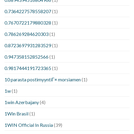
0.7364227578558207
(1)
0.7670722179880328
(1)
0.786269284620303
(1)
0.8723697931283529
(1)
0.947358152852566
(1)
0.9817444191723365
(1)
10 parasta postimyyntiГ¤ morsiamen
(1)
1w
(1)
1win Azerbajany
(4)
1Win Brasil
(1)
1WIN Official In Russia
(39)