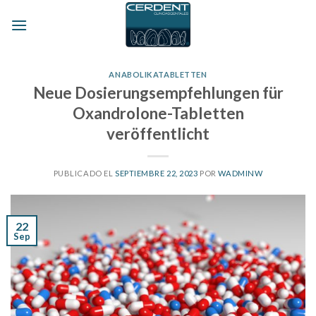
Skip
to
content
ANABOLIKATABLETTEN
Neue Dosierungsempfehlungen für
Oxandrolone-Tabletten
veröffentlicht
PUBLICADO EL
SEPTIEMBRE 22, 2023
POR
WADMINW
22
Sep