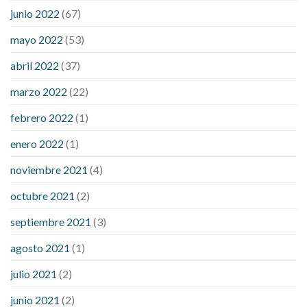
ezetimibe and blood sugar
foods that will bring blood sugar
junio 2022
(67)
down
how to reduce blood sugar level immediately in hindi
mayo 2022
(53)
what does it mean when you have high blood sugar
what is
considered a low blood sugar level
what is normal blood
abril 2022
(37)
sugar an hour after eating
what to do when diabetic blood
marzo 2022
(22)
sugar is high
will exercise reduce blood sugar levels
febrero 2022
(1)
enero 2022
(1)
noviembre 2021
(4)
octubre 2021
(2)
septiembre 2021
(3)
agosto 2021
(1)
julio 2021
(2)
junio 2021
(2)