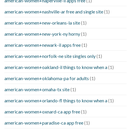
american-women+naperville-il apps free
(1)
american-women+nashville-ar free and single site
(1)
american-women+new-orleans-la site
(1)
american-women+new-york-ny horny
(1)
american-women+newark-il apps free
(1)
american-women+norfolk-ne site singles only
(1)
american-women+oakland-il things to know when a
(1)
american-women+oklahoma-pa for adults
(1)
american-women+omaha-tx site
(1)
american-women+orlando-fl things to know when a
(1)
american-women+oxnard-ca app free
(1)
american-women+paradise-ca app free
(1)