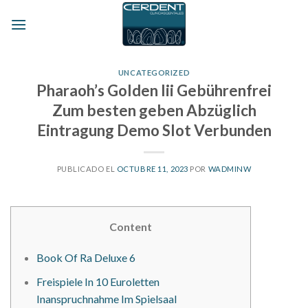
Skip
to
content
UNCATEGORIZED
Pharaoh’s Golden Iii Gebührenfrei
Zum besten geben Abzüglich
Eintragung Demo Slot Verbunden
PUBLICADO EL
OCTUBRE 11, 2023
POR
WADMINW
Content
Book Of Ra Deluxe 6
Freispiele In 10 Euroletten
Inanspruchnahme Im Spielsaal