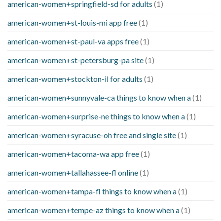
american-women+springfield-sd for adults
(1)
american-women+st-louis-mi app free
(1)
american-women+st-paul-va apps free
(1)
american-women+st-petersburg-pa site
(1)
american-women+stockton-il for adults
(1)
american-women+sunnyvale-ca things to know when a
(1)
american-women+surprise-ne things to know when a
(1)
american-women+syracuse-oh free and single site
(1)
american-women+tacoma-wa app free
(1)
american-women+tallahassee-fl online
(1)
american-women+tampa-fl things to know when a
(1)
american-women+tempe-az things to know when a
(1)