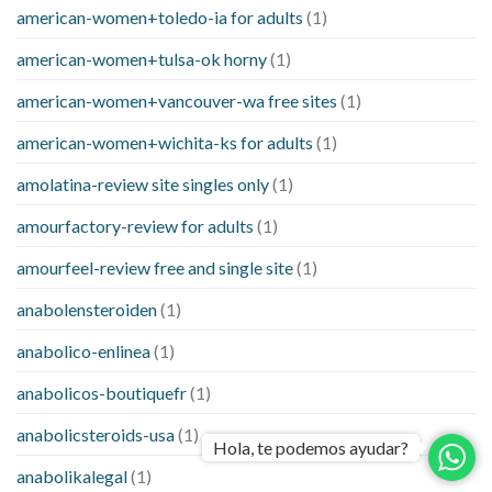
american-women+toledo-ia for adults
(1)
american-women+tulsa-ok horny
(1)
american-women+vancouver-wa free sites
(1)
american-women+wichita-ks for adults
(1)
amolatina-review site singles only
(1)
amourfactory-review for adults
(1)
amourfeel-review free and single site
(1)
anabolensteroiden
(1)
anabolico-enlinea
(1)
anabolicos-boutiquefr
(1)
anabolicsteroids-usa
(1)
Hola, te podemos ayudar?
anabolikalegal
(1)