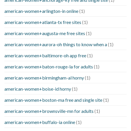
american-women+arlington-in online
(1)
american-women+atlanta-tx free sites
(1)
american-women+augusta-me free sites
(1)
american-women+aurora-oh things to know when a
(1)
american-women+baltimore-oh app free
(1)
american-women+baton-rouge-la for adults
(1)
american-women+birmingham-al horny
(1)
american-women+boise-id horny
(1)
american-women+boston-ma free and single site
(1)
american-women+brownsville-mn for adults
(1)
american-women+buffalo-ia online
(1)