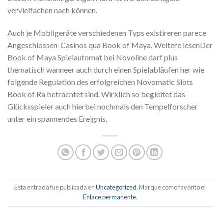
vervielfachen nach können.
Auch je Mobilgeräte verschiedenen Typs existireren parece
Angeschlossen-Casinos qua Book of Maya. Weitere lesenDer
Book of Maya Spielautomat bei Novoline darf plus
thematisch wanneer auch durch einen Spielabläufen her wie
folgende Regulation des erfolgreichen Novomatic Slots
Book of Ra betrachtet sind. Wirklich so begleitet das
Glücksspieler auch hierbei nochmals den Tempelforscher
unter ein spannendes Ereignis.
Esta entrada fue publicada en
Uncategorized
. Marque como favorito el
Enlace permanente
.