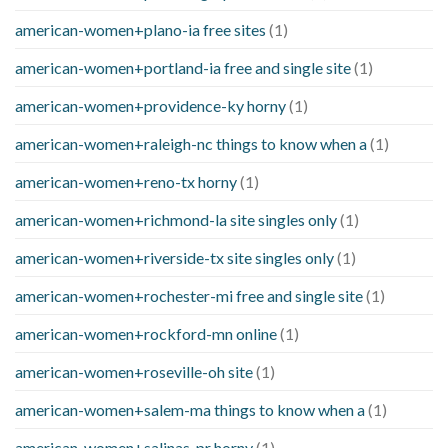
american-women+plano-ia free sites
(1)
american-women+portland-ia free and single site
(1)
american-women+providence-ky horny
(1)
american-women+raleigh-nc things to know when a
(1)
american-women+reno-tx horny
(1)
american-women+richmond-la site singles only
(1)
american-women+riverside-tx site singles only
(1)
american-women+rochester-mi free and single site
(1)
american-women+rockford-mn online
(1)
american-women+roseville-oh site
(1)
american-women+salem-ma things to know when a
(1)
american-women+salinas-pr horny
(1)