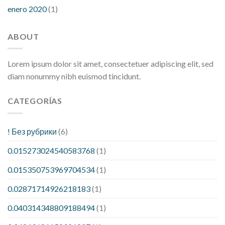
enero 2020
(1)
ABOUT
Lorem ipsum dolor sit amet, consectetuer adipiscing elit, sed
diam nonummy nibh euismod tincidunt.
CATEGORÍAS
! Без рубрики
(6)
0.015273024540583768
(1)
0.015350753969704534
(1)
0.02871714926218183
(1)
0.040314348809188494
(1)