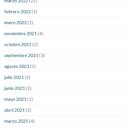
marzo 2022
(22)
sugar is high
will exercise reduce blood sugar levels
febrero 2022
(1)
enero 2022
(1)
noviembre 2021
(4)
octubre 2021
(2)
septiembre 2021
(3)
agosto 2021
(1)
julio 2021
(2)
junio 2021
(2)
mayo 2021
(1)
abril 2021
(2)
marzo 2021
(4)