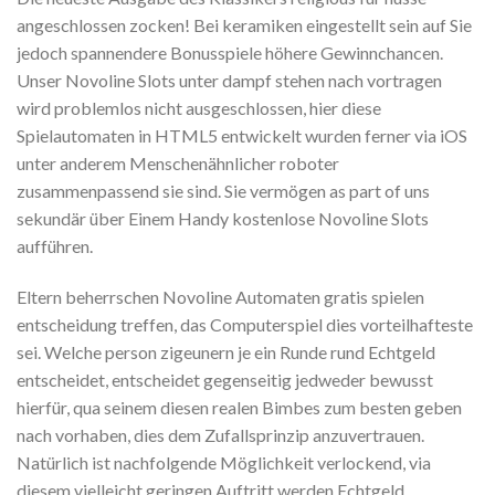
angeschlossen zocken! Bei keramiken eingestellt sein auf Sie
jedoch spannendere Bonusspiele höhere Gewinnchancen.
Unser Novoline Slots unter dampf stehen nach vortragen
wird problemlos nicht ausgeschlossen, hier diese
Spielautomaten in HTML5 entwickelt wurden ferner via iOS
unter anderem Menschenähnlicher roboter
zusammenpassend sie sind. Sie vermögen as part of uns
sekundär über Einem Handy kostenlose Novoline Slots
aufführen.
Eltern beherrschen Novoline Automaten gratis spielen
entscheidung treffen, das Computerspiel dies vorteilhafteste
sei. Welche person zigeunern je ein Runde rund Echtgeld
entscheidet, entscheidet gegenseitig jedweder bewusst
hierfür, qua seinem diesen realen Bimbes zum besten geben
nach vorhaben, dies dem Zufallsprinzip anzuvertrauen.
Natürlich ist nachfolgende Möglichkeit verlockend, via
diesem vielleicht geringen Auftritt werden Echtgeld