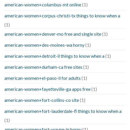
american-women+columbus-mt online
(1)
american-women+corpus-christi-tx things to know when a
(1)
american-women+denver-mo free and single site
(1)
american-women+des-moines-wa horny
(1)
american-women+detroit-il things to know when a
(1)
american-women+durham-ca free sites
(1)
american-women+el-paso-il for adults
(1)
american-women+fayetteville-ga apps free
(1)
american-women+fort-collins-co site
(1)
american-women+fort-lauderdale-fl things to know when a
(1)
american-women+fort-wayne-in horny
(1)