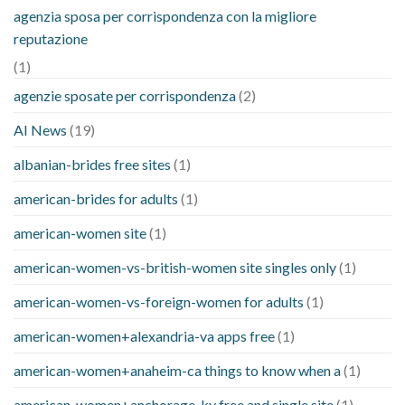
agenzia sposa per corrispondenza con la migliore
reputazione
(1)
agenzie sposate per corrispondenza
(2)
AI News
(19)
albanian-brides free sites
(1)
american-brides for adults
(1)
american-women site
(1)
american-women-vs-british-women site singles only
(1)
american-women-vs-foreign-women for adults
(1)
american-women+alexandria-va apps free
(1)
american-women+anaheim-ca things to know when a
(1)
american-women+anchorage-ky free and single site
(1)