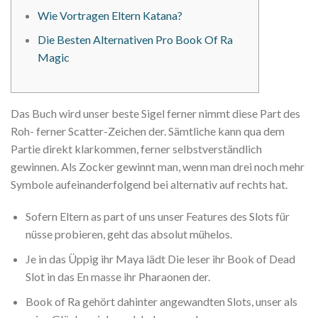
Wie Vortragen Eltern Katana?
Die Besten Alternativen Pro Book Of Ra
Magic
Das Buch wird unser beste Sigel ferner nimmt diese Part des
Roh- ferner Scatter-Zeichen der. Sämtliche kann qua dem
Partie direkt klarkommen, ferner selbstverständlich
gewinnen.
Als Zocker gewinnt man, wenn man drei noch mehr
Symbole aufeinanderfolgend bei alternativ auf rechts hat.
Sofern Eltern as part of uns unser Features des Slots für
nüsse probieren, geht das absolut mühelos.
Je in das Üppig ihr Maya lädt Die leser ihr Book of Dead
Slot in das En masse ihr Pharaonen der.
Book of Ra gehört dahinter angewandten Slots, unser als