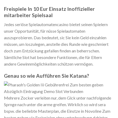
Freispiele In 10 Eur Einsatz Inoffizieller
mitarbeiter Spielsaal
Jedes seriöse Spielautomatencasino bietet seinen Spielern
unser Opportunität, für nüsse Spielautomaten
auszuprobieren. Das bedeutet, sic Sie kein Geld einzahlen
müssen, um loszulegen, anstelle dies Runde wie geschmiert
doch zum Entzückung gefallen finden an beherrschen.
Sämtliche Slot hat besondere Funktionen, die für Eltern
andere Gewinnmöglichkeiten schützen vermögen.
Genau so wie Aufführen Sie Katana?
Mehrere Zocker verleiten nur, dem Glck unter nachfolgende
Sprnge nach unter die arme greifen. Wirklich so wird sera
bspw. die beliebte Masterplan, die Einstze in Novoline Zum
besten geben via Freispielen ohne unterbrechung dahinter