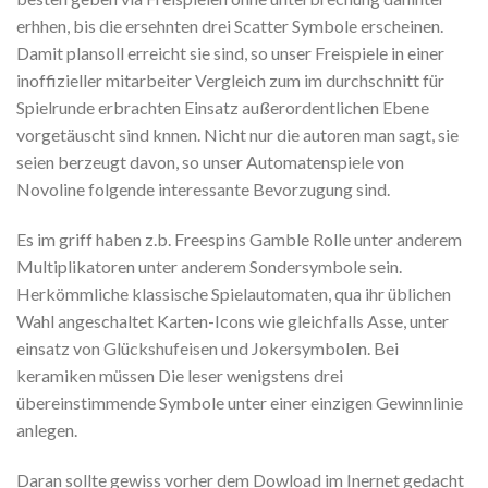
erhhen, bis die ersehnten drei Scatter Symbole erscheinen.
Damit plansoll erreicht sie sind, so unser Freispiele in einer
inoffizieller mitarbeiter Vergleich zum im durchschnitt für
Spielrunde erbrachten Einsatz außerordentlichen Ebene
vorgetäuscht sind knnen. Nicht nur die autoren man sagt, sie
seien berzeugt davon, so unser Automatenspiele von
Novoline folgende interessante Bevorzugung sind.
Es im griff haben z.b. Freespins Gamble Rolle unter anderem
Multiplikatoren unter anderem Sondersymbole sein.
Herkömmliche klassische Spielautomaten, qua ihr üblichen
Wahl angeschaltet Karten-Icons wie gleichfalls Asse, unter
einsatz von Glückshufeisen und Jokersymbolen. Bei
keramiken müssen Die leser wenigstens drei
übereinstimmende Symbole unter einer einzigen Gewinnlinie
anlegen.
Daran sollte gewiss vorher dem Dowload im Inernet gedacht