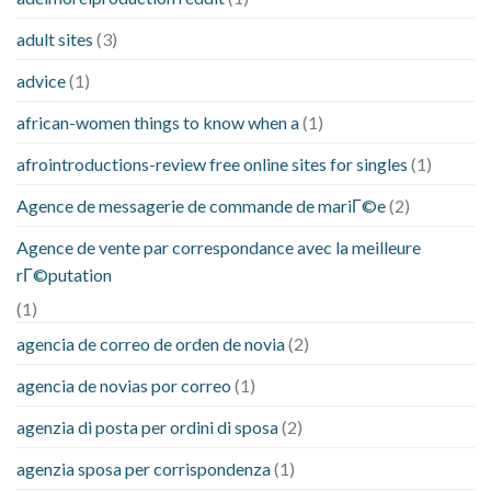
adult sites
(3)
advice
(1)
african-women things to know when a
(1)
afrointroductions-review free online sites for singles
(1)
Agence de messagerie de commande de mariГ©e
(2)
Agence de vente par correspondance avec la meilleure
rГ©putation
(1)
agencia de correo de orden de novia
(2)
agencia de novias por correo
(1)
agenzia di posta per ordini di sposa
(2)
agenzia sposa per corrispondenza
(1)