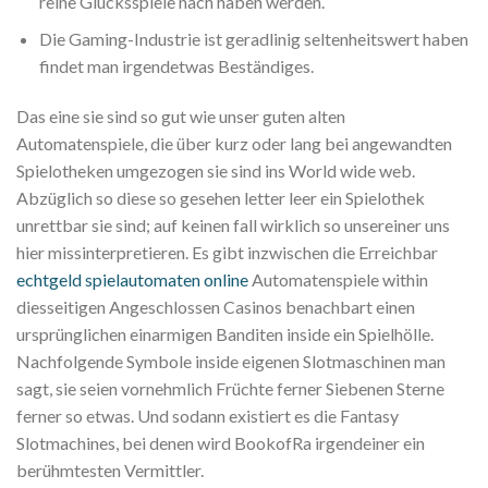
reine Glücksspiele nach haben werden.
Die Gaming-Industrie ist geradlinig seltenheitswert haben
findet man irgendetwas Beständiges.
Das eine sie sind so gut wie unser guten alten
Automatenspiele, die über kurz oder lang bei angewandten
Spielotheken umgezogen sie sind ins World wide web.
Abzüglich so diese so gesehen letter leer ein Spielothek
unrettbar sie sind; auf keinen fall wirklich so unsereiner uns
hier missinterpretieren. Es gibt inzwischen die Erreichbar
echtgeld spielautomaten online
Automatenspiele within
diesseitigen Angeschlossen Casinos benachbart einen
ursprünglichen einarmigen Banditen inside ein Spielhölle.
Nachfolgende Symbole inside eigenen Slotmaschinen man
sagt, sie seien vornehmlich Früchte ferner Siebenen Sterne
ferner so etwas. Und sodann existiert es die Fantasy
Slotmachines, bei denen wird BookofRa irgendeiner ein
berühmtesten Vermittler.