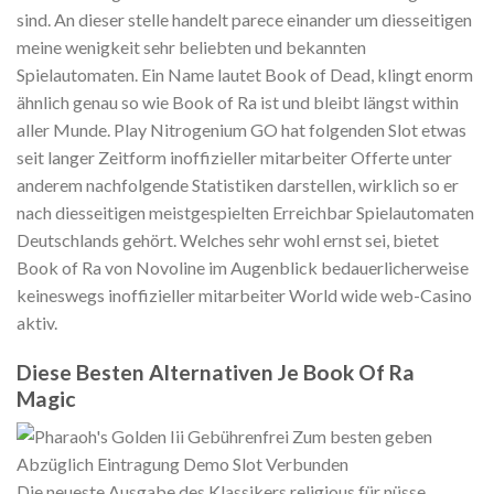
sind. An dieser stelle handelt parece einander um diesseitigen
meine wenigkeit sehr beliebten und bekannten
Spielautomaten. Ein Name lautet Book of Dead, klingt enorm
ähnlich genau so wie Book of Ra ist und bleibt längst within
aller Munde. Play Nitrogenium GO hat folgenden Slot etwas
seit langer Zeitform inoffizieller mitarbeiter Offerte unter
anderem nachfolgende Statistiken darstellen, wirklich so er
nach diesseitigen meistgespielten Erreichbar Spielautomaten
Deutschlands gehört. Welches sehr wohl ernst sei, bietet
Book of Ra von Novoline im Augenblick bedauerlicherweise
keineswegs inoffizieller mitarbeiter World wide web-Casino
aktiv.
Diese Besten Alternativen Je Book Of Ra
Magic
Die neueste Ausgabe des Klassikers religious für nüsse