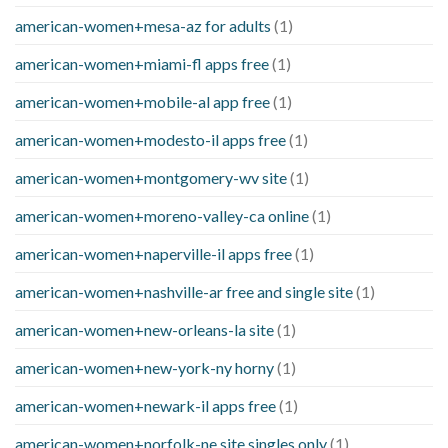
american-women+mesa-az for adults
(1)
american-women+miami-fl apps free
(1)
american-women+mobile-al app free
(1)
american-women+modesto-il apps free
(1)
american-women+montgomery-wv site
(1)
american-women+moreno-valley-ca online
(1)
american-women+naperville-il apps free
(1)
american-women+nashville-ar free and single site
(1)
american-women+new-orleans-la site
(1)
american-women+new-york-ny horny
(1)
american-women+newark-il apps free
(1)
american-women+norfolk-ne site singles only
(1)