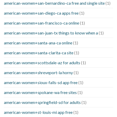
american-women+san-bernardino-ca free and single site
(1)
american-women+san-diego-ca apps free
(1)
american-women+san-francisco-ca online
(1)
american-women+san-juan-tx things to know when a
(1)
american-women+santa-ana-ca online
(1)
american-women+santa-clarita-ca site
(1)
american-women+scottsdale-az for adults
(1)
american-women+shreveport-la horny
(1)
american-women+sioux-falls-sd app free
(1)
american-women+spokane-wa free sites
(1)
american-women+springfield-sd for adults
(1)
american-women+st-louis-mi app free
(1)