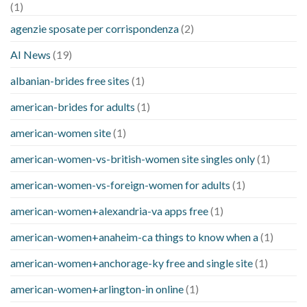
(1)
agenzie sposate per corrispondenza
(2)
AI News
(19)
albanian-brides free sites
(1)
american-brides for adults
(1)
american-women site
(1)
american-women-vs-british-women site singles only
(1)
american-women-vs-foreign-women for adults
(1)
american-women+alexandria-va apps free
(1)
american-women+anaheim-ca things to know when a
(1)
american-women+anchorage-ky free and single site
(1)
american-women+arlington-in online
(1)