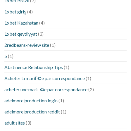
1xbet Brazil
(3)
1xbet giriş
(4)
1xbet Kazahstan
(4)
1xbet qeydiyyat
(3)
2redbeans-review site
(1)
5
(1)
Abstinence Relationship Tips
(1)
Acheter la mariГ©e par correspondance
(1)
acheter une mariГ©e par correspondance
(2)
adelmorelproduction login
(1)
adelmorelproduction reddit
(1)
adult sites
(3)