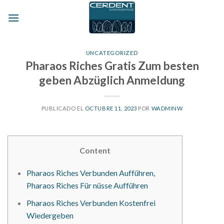
Skip
to
content
UNCATEGORIZED
Pharaos Riches Gratis Zum besten
geben Abzüglich Anmeldung
PUBLICADO EL
OCTUBRE 11, 2023
POR
WADMINW
Content
Pharaos Riches Verbunden Aufführen,
Pharaos Riches Für nüsse Aufführen
Pharaos Riches Verbunden Kostenfrei
Wiedergeben