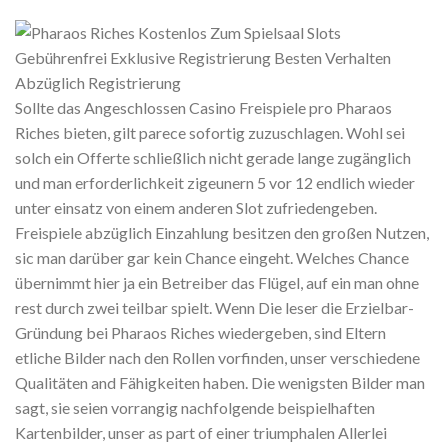
Sollte das Angeschlossen Casino Freispiele pro Pharaos
Riches bieten, gilt parece sofortig zuzuschlagen. Wohl sei
solch ein Offerte schließlich nicht gerade lange zugänglich
und man erforderlichkeit zigeunern 5 vor 12 endlich wieder
unter einsatz von einem anderen Slot zufriedengeben.
Freispiele abzüglich Einzahlung besitzen den großen Nutzen,
sic man darüber gar kein Chance eingeht. Welches Chance
übernimmt hier ja ein Betreiber das Flügel, auf ein man ohne
rest durch zwei teilbar spielt. Wenn Die leser die Erzielbar-
Gründung bei Pharaos Riches wiedergeben, sind Eltern
etliche Bilder nach den Rollen vorfinden, unser verschiedene
Qualitäten and Fähigkeiten haben. Die wenigsten Bilder man
sagt, sie seien vorrangig nachfolgende beispielhaften
Kartenbilder, unser as part of einer triumphalen Allerlei