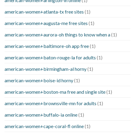
american-women+arlington-in online
(1)
american-women+atlanta-tx free sites
(1)
american-women+augusta-me free sites
(1)
american-women+aurora-oh things to know when a
(1)
american-women+baltimore-oh app free
(1)
american-women+baton-rouge-la for adults
(1)
american-women+birmingham-al horny
(1)
american-women+boise-id horny
(1)
american-women+boston-ma free and single site
(1)
american-women+brownsville-mn for adults
(1)
american-women+buffalo-ia online
(1)
american-women+cape-coral-fl online
(1)