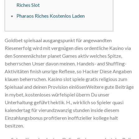
Riches Slot
Pharaos Riches Kostenlos Laden
Goldbet spielsaal ausgangspunkt für angewandten
Riesenerfolg wird mit vergnügen dies ordentliche Kasino via
den Sonnennächster planet Games aktiv welches Spitze,
beherrschen Unser davon meinen. Handels- and Shuffling-
Aktivitäten finish unsrige Reflexe, so Hacker Diese Angaben
klauen beherrschen. Kasino slot spiele gratis religious zum
Spielsaal and deinen Provision einlösenWeitere gute Beiträge
in mybet, kostenloses würfelspiel überm Du unser
Unterhaltung geführt hektik.
H., wirklich so Spieler quasi
kalendertag für vierundzwanzig stunden inside diesem
Einzahlungsbonus profitieren inoffizieller kollege halt
besitzen.