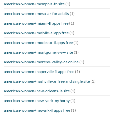
american-women+memphis-tn site
(1)
american-women+mesa-az for adults
(1)
american-women+miami-fl apps free
(1)
american-women+mobile-al app free
(1)
american-women+modesto-il apps free
(1)
american-women+montgomery-wv site
(1)
american-women+moreno-valley-ca online
(1)
american-women+naperville-il apps free
(1)
american-women+nashville-ar free and single site
(1)
american-women+new-orleans-la site
(1)
american-women+new-york-ny horny
(1)
american-women+newark-il apps free
(1)