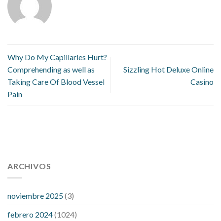
Why Do My Capillaries Hurt?
Comprehending as well as
Sizzling Hot Deluxe Online
Taking Care Of Blood Vessel
Casino
Pain
112 54 blood pressure
118 over 64 blood pressure
blood
pressure 112 50
ARCHIVOS
blood pressure medicine side effects
do any
fitness trackers monitor blood pressure
does blood pressure
rise during menopause
does hibiscus extract lower blood
noviembre 2025
(3)
pressure
high low number blood pressure
how much does
febrero 2024
(1024)
200 mg labetalol lower blood pressure
how to naturally