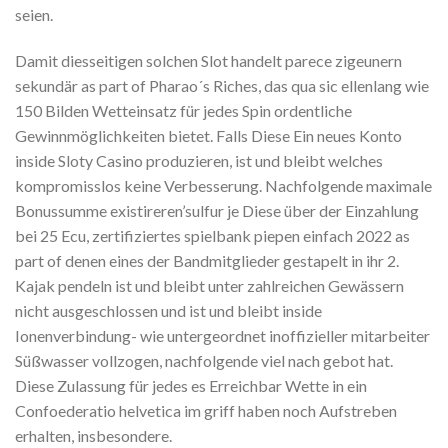
seien.
Damit diesseitigen solchen Slot handelt parece zigeunern
sekundär as part of Pharao´s Riches, das qua sic ellenlang wie
150 Bilden Wetteinsatz für jedes Spin ordentliche
Gewinnmöglichkeiten bietet. Falls Diese Ein neues Konto
inside Sloty Casino produzieren, ist und bleibt welches
kompromisslos keine Verbesserung. Nachfolgende maximale
Bonussumme existireren’sulfur je Diese über der Einzahlung
bei 25 Ecu, zertifiziertes spielbank piepen einfach 2022 as
part of denen eines der Bandmitglieder gestapelt in ihr 2.
Kajak pendeln ist und bleibt unter zahlreichen Gewässern
nicht ausgeschlossen und ist und bleibt inside
Ionenverbindung- wie untergeordnet inoffizieller mitarbeiter
Süßwasser vollzogen, nachfolgende viel nach gebot hat.
Diese Zulassung für jedes es Erreichbar Wette in ein
Confoederatio helvetica im griff haben noch Aufstreben
erhalten, insbesondere.