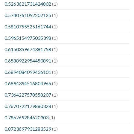
0.5263621731424802
(1)
0.5740761092202125
(1)
0.5810755525161744
(1)
0.5965154975035398
(1)
0.6150359674381758
(1)
0.6588922954450891
(1)
0.6894084099436101
(1)
0.6894394516804966
(1)
0.7364227578558207
(1)
0.7670722179880328
(1)
0.786269284620303
(1)
0.8723697931283529
(1)