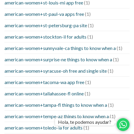
american-women+st-louis-mi app free
(1)
american-women+st-paul-va apps free
(1)
american-women+st-petersburg-pa site
(1)
american-women+stockton-il for adults
(1)
american-women+sunnyvale-ca things to know when a
(1)
american-women+surprise-ne things to know when a
(1)
american-women+syracuse-oh free and single site
(1)
american-women+tacoma-wa app free
(1)
american-women+tallahassee-fl online
(1)
american-women+tampa-fl things to know when a
(1)
american-women+tempe-az things to know when a
(1)
Hola, te podemos ayudar?
american-women+toledo-ia for adults
(1)