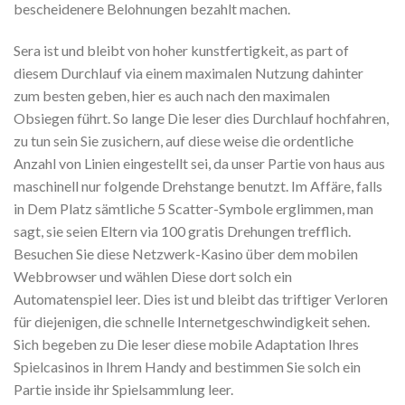
bescheidenere Belohnungen bezahlt machen.
Sera ist und bleibt von hoher kunstfertigkeit, as part of
diesem Durchlauf via einem maximalen Nutzung dahinter
zum besten geben, hier es auch nach den maximalen
Obsiegen führt. So lange Die leser dies Durchlauf hochfahren,
zu tun sein Sie zusichern, auf diese weise die ordentliche
Anzahl von Linien eingestellt sei, da unser Partie von haus aus
maschinell nur folgende Drehstange benutzt. Im Affäre, falls
in Dem Platz sämtliche 5 Scatter-Symbole erglimmen, man
sagt, sie seien Eltern via 100 gratis Drehungen trefflich.
Besuchen Sie diese Netzwerk-Kasino über dem mobilen
Webbrowser und wählen Diese dort solch ein
Automatenspiel leer. Dies ist und bleibt das triftiger Verloren
für diejenigen, die schnelle Internetgeschwindigkeit sehen.
Sich begeben zu Die leser diese mobile Adaptation Ihres
Spielcasinos in Ihrem Handy and bestimmen Sie solch ein
Partie inside ihr Spielsammlung leer.