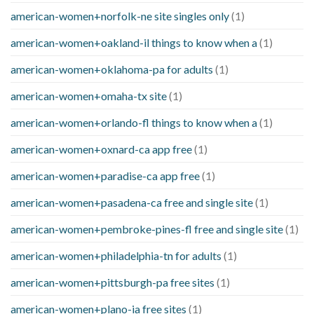
american-women+norfolk-ne site singles only
(1)
american-women+oakland-il things to know when a
(1)
american-women+oklahoma-pa for adults
(1)
american-women+omaha-tx site
(1)
american-women+orlando-fl things to know when a
(1)
american-women+oxnard-ca app free
(1)
american-women+paradise-ca app free
(1)
american-women+pasadena-ca free and single site
(1)
american-women+pembroke-pines-fl free and single site
(1)
american-women+philadelphia-tn for adults
(1)
american-women+pittsburgh-pa free sites
(1)
american-women+plano-ia free sites
(1)