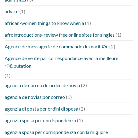
advice
(1)
african-women things to know when a
(1)
afrointroductions-review free online sites for singles
(1)
Agence de messagerie de commande de mariГ©e
(2)
Agence de vente par correspondance avec la meilleure
rГ©putation
(1)
agencia de correo de orden de novia
(2)
agencia de novias por correo
(1)
agenzia di posta per ordini di sposa
(2)
agenzia sposa per corrispondenza
(1)
agenzia sposa per corrispondenza con la migliore