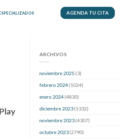
AGENDA TU CITA
 ESPECIALIZADOS
112 54 blood pressure
118 over 64
blood pressure
ARCHIVOS
blood pressure 112
50
blood pressure medicine side
effects
do any fitness trackers
noviembre 2025
(3)
monitor blood pressure
does blood
febrero 2024
(1024)
pressure rise during menopause
does
hibiscus extract lower blood pressure
enero 2024
(4830)
high low number blood pressure
how
diciembre 2023
(5332)
much does 200 mg labetalol lower
Play
blood pressure
how to naturally
noviembre 2023
(4307)
control blood pressure
intuniv low
blood pressure
is a wrist blood
octubre 2023
(2790)