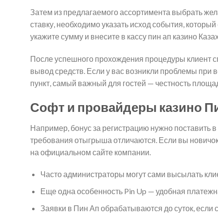
Затем из предлагаемого ассортимента выбрать жела
ставку, необходимо указать исход события, который
укажите сумму и внесите в кассу пин ап казино Каза
После успешного прохождения процедуры клиент спо
вывод средств. Если у вас возникли проблемы при 
пункт, самый важный для гостей — честность площад
Софт и провайдеры казино П
Например, бонус за регистрацию нужно поставить в
требования отыгрыша отличаются. Если вы новичок
на официальном сайте компании.
Часто администраторы могут сами высылать кли
Еще одна особенность Pin Up — удобная платеж
Заявки в Пин Ап обрабатываются до суток, если 