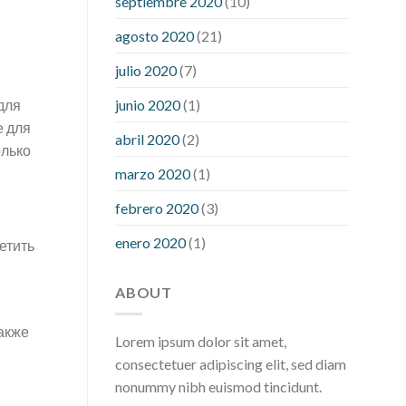
septiembre 2020
(10)
hour after eating
what to do when
diabetic blood sugar is high
will
agosto 2020
(21)
exercise reduce blood sugar levels
julio 2020
(7)
junio 2020
(1)
 для
е для
abril 2020
(2)
олько
marzo 2020
(1)
febrero 2020
(3)
enero 2020
(1)
етить
ABOUT
также
Lorem ipsum dolor sit amet,
consectetuer adipiscing elit, sed diam
nonummy nibh euismod tincidunt.