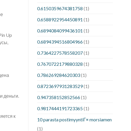
0.6150359674381758
(1)
ее
0.6588922954450891
(1)
0.6894084099436101
(1)
Pin Up
0.6894394516804966
(1)
усы,
0.7364227578558207
(1)
0.7670722179880328
(1)
0.786269284620303
(1)
щена
0.8723697931283529
(1)
и деньги.
0.947358152852566
(1)
0.9817444191723365
(1)
яется к
10 parasta postimyyntiГ¤ morsiamen
(1)