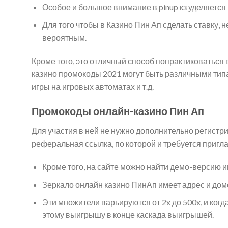
Особое и большое внимание в pinup кз уделяетс
Для того чтобы в Казино Пин Ап сделать ставку, 
вероятным.
Кроме того, это отличный способ попрактиковаться в
казино промокоды 2021 могут быть различными тип
игры на игровых автоматах и ​​т.д.
Промокоды онлайн-казино Пин Ап
Для участия в ней не нужно дополнительно регистр
реферальная ссылка, по которой и требуется пригла
Кроме того, на сайте можно найти демо-версию иг
Зеркало онлайн казино ПинАп имеет адрес и доме
Эти множители варьируются от 2x до 500x, и ко
этому выигрышу в конце каскада выигрышей.