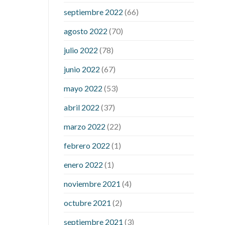
pills
rejuvinate cbd gummies
yuppie
septiembre 2022
(66)
cbd gummies reviews
zebra cbd
gummies reviews
are power cbd
agosto 2022
(70)
gummies legit
cbd gummies 300mg
julio 2022
(78)
choice
cbd gummies from shark tank
cbd gummies on shark tank for ed
junio 2022
(67)
cbd gummy bear recipe with jello
cbd
mayo 2022
(53)
oil dosage calculator uk
cbd oil
dosage chart
cbd oil for sex
abril 2022
(37)
performance
cbd oil in hair
cbd oil
marzo 2022
(22)
india
cbd oil to add to drinks
concord
cbd gummies
dog cbd gummies for
febrero 2022
(1)
calming
drops cbd thc gummies
enero 2022
(1)
honda cbd gummies para que sirve
medterra cbd oil amazon
my first
noviembre 2021
(4)
experience with cbd oil
trufarm cbd
octubre 2021
(2)
gummies
vigorprimex cbd gummies
which is better cbd oil or tincture
septiembre 2021
(3)