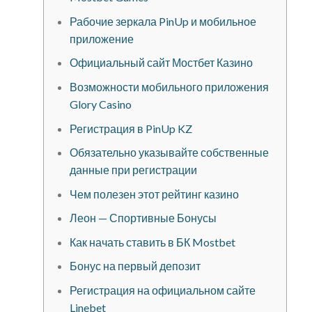
Рабочие зеркала PinUp и мобильное
приложение
Официальный сайт Мостбет Казино
Возможности мобильного приложения
Glory Casino
Регистрация в PinUp KZ
Обязательно указывайте собственные
данные при регистрации
Чем полезен этот рейтинг казино
Леон — Спортивные Бонусы
Как начать ставить в БК Mostbet
Бонус на первый депозит
Регистрация на официальном сайте
Linebet