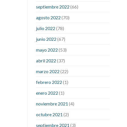
pills
rejuvinate cbd gummies
yuppie
septiembre 2022
(66)
cbd gummies reviews
zebra cbd
gummies reviews
are power cbd
agosto 2022
(70)
gummies legit
cbd gummies 300mg
julio 2022
(78)
choice
cbd gummies from shark tank
cbd gummies on shark tank for ed
junio 2022
(67)
cbd gummy bear recipe with jello
cbd
mayo 2022
(53)
oil dosage calculator uk
cbd oil
dosage chart
cbd oil for sex
abril 2022
(37)
performance
cbd oil in hair
cbd oil
marzo 2022
(22)
india
cbd oil to add to drinks
concord
cbd gummies
dog cbd gummies for
febrero 2022
(1)
calming
drops cbd thc gummies
enero 2022
(1)
honda cbd gummies para que sirve
medterra cbd oil amazon
my first
noviembre 2021
(4)
experience with cbd oil
trufarm cbd
octubre 2021
(2)
gummies
vigorprimex cbd gummies
which is better cbd oil or tincture
septiembre 2021
(3)