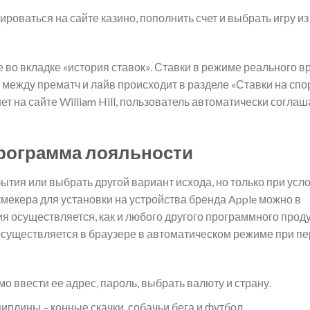
роваться на сайте казино, пополнить счет и выбрать игру из
 во вкладке «история ставок». Ставки в режиме реального 
между прематч и лайв происходит в разделе «Ставки на спор
ет на сайте William Hill, пользователь автоматически соглаш
 программа лояльности
ытия или выбрать другой вариант исхода, но только при усло
мекера для установки на устройства бренда Apple можно в
я осуществляется, как и любого другого программного проду
 осуществляется в браузере в автоматическом режиме при п
о ввести ее адрес, пароль, выбрать валюту и страну.
плины – конные скачки, собачьи бега и футбол.