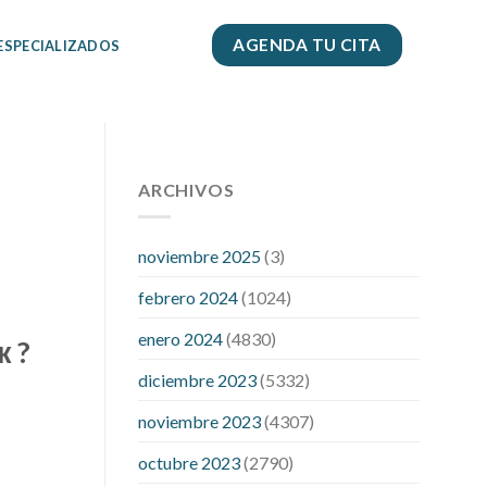
AGENDA TU CITA
 ESPECIALIZADOS
112 54 blood pressure
118 over 64
blood pressure
ARCHIVOS
blood pressure 112
50
blood pressure medicine side
effects
do any fitness trackers
noviembre 2025
(3)
monitor blood pressure
does blood
febrero 2024
(1024)
pressure rise during menopause
does
hibiscus extract lower blood pressure
enero 2024
(4830)
к ?
high low number blood pressure
how
diciembre 2023
(5332)
much does 200 mg labetalol lower
blood pressure
how to naturally
noviembre 2023
(4307)
control blood pressure
intuniv low
blood pressure
is a wrist blood
octubre 2023
(2790)