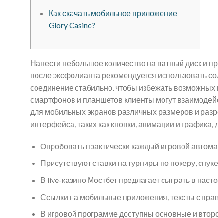
Как скачать мобильное приложение
Glory Casino?
Нанести небольшое количество на ватный диск и прот
после эксфолианта рекомендуется использовать со
соединение стабильно, чтобы избежать возможных 
смартфонов и планшетов клиенты могут взаимодейс
для мобильных экранов различных размеров и раз
интерфейса, таких как кнопки, анимации и графика,
Опробовать практически каждый игровой автома
Присутствуют ставки на турниры по покеру, снуке
В live-казино Мостбет предлагает сыграть в нас
Ссылки на мобильные приложения, тексты с пра
В игровой программе доступны основные и втор