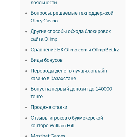
лояльности
Вопросы, решаемые техподдержкой
Glory Casino
Другие способы обхода блокировок
сайта Olimp
Сравнение БК Olimp.com и OlimpBet.kz
Виды бонусов
Переводы денег в лучших онлайн
казино в Казахстане
Бонус на первый депозит до 140000
тенге
Продажа ставки
Отзывы игроков о букмекерской
конторе William Hill
Mostbet Games