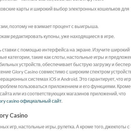
овские карты и широкий выбор электронных кошельков для
нзии, поэтому не взимает процент с выигрыша.
кам редактировать купоны, уже находящиеся в игре.
ть ставки с помощью интерфейса на экране. Изучите широкий
чные категории, такие как слоты, настольные игры и предлож
бильных устройств, обеспечивает быструю загрузку и беспе
ение Glory Casino совместимо с широким спектром устройст
ационных системах iOS и Android. Это гарантирует, что игр
проблем пользоваться приложением и его функциями. Кроме 
сайта или из соответствующих магазинов приложений, что
ory casino официальный сайт
.
ry Casino
х игр, настольные игры, рулетка. А кроме того, джекпоты с