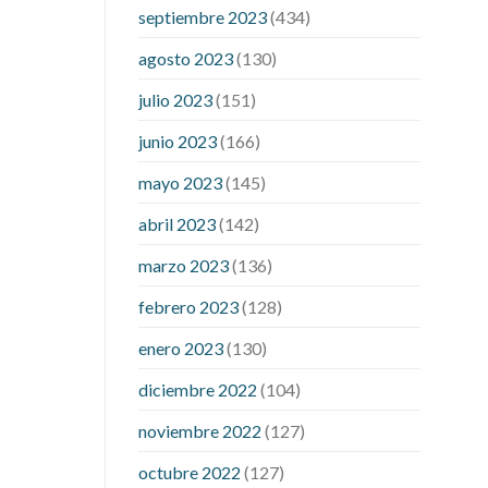
pressure accurate
my blood pressure
septiembre 2023
(434)
is suddenly high
regular high blood
pressure
should i be concerned about
agosto 2023
(130)
low blood pressure
apple cider
julio 2023
(151)
vinegar penis growth
are there any
male enhancement pills that actually
junio 2023
(166)
work
cbd gummies for stamina
cbd
mayo 2023
(145)
gummies good for ed
cbd hemp
gummies for ed
dick hardening pills
abril 2023
(142)
do over the counter male
marzo 2023
(136)
enhancement pills really work
does
boosting testosterone increase penis
febrero 2023
(128)
size
does circumcision affect penis
enero 2023
(130)
growth
erection pills porn
extreme
vitality ed pills
how to get a bigger
diciembre 2022
(104)
penis no pills
if i lose weight will my
noviembre 2022
(127)
penis be bigger
male enhancement
pills phone number
male sexual health
octubre 2022
(127)