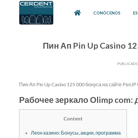
Skip
to
CONÓCENOS
ES
content
Пин Ап Pin Up Casino 12
PUBLICADO
Пин Ап Pin Up Casino 125 000 бонуса на сайте PinUP 
Рабочее зеркало Оlimp com: 
Content
Леон казино: Бонусы, акции, программа